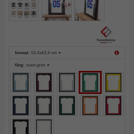
format:
53,4x63,4 cm
färg:
svart-grön