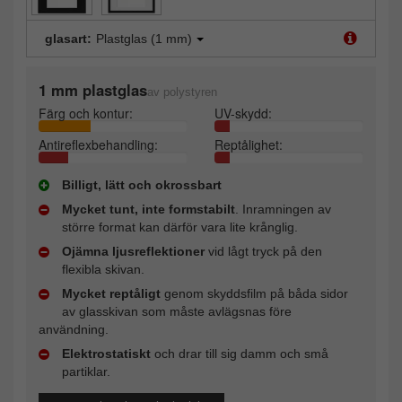
glasart:
Plastglas (1 mm)
1 mm plastglas
av polystyren
Färg och kontur:
UV-skydd:
Antireflexbehandling:
Reptålighet:
Billigt, lätt och okrossbart
Mycket tunt, inte formstabilt
. Inramningen av
större format kan därför vara lite krånglig.
Ojämna ljusreflektioner
vid lågt tryck på den
flexibla skivan.
Mycket reptåligt
genom skyddsfilm på båda sidor
av glasskivan som måste avlägsnas före
användning.
Elektrostatiskt
och drar till sig damm och små
partiklar.