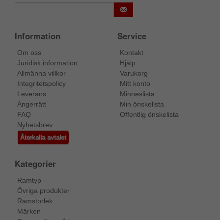
Information
Service
Om oss
Kontakt
Juridisk information
Hjälp
Allmänna villkor
Varukorg
Integritetspolicy
Mitt konto
Leverans
Minneslista
Ångerrätt
Min önskelista
FAQ
Offentlig önskelista
Nyhetsbrev
Återkalla avtalet
Kategorier
Ramtyp
Övriga produkter
Ramstorlek
Märken