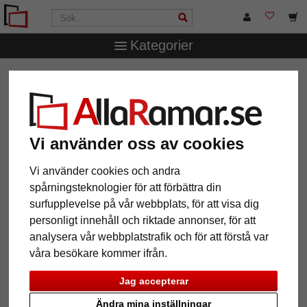
Kategorier
AllaRamar.se
Ramtyp
T-Shirt- & trikåramar
Trikåram
Comfort Black med passepartout
Trikåram Comfort Black med
passepartout
Vi använder oss av cookies
Vi använder cookies och andra
spårningsteknologier för att förbättra din
surfupplevelse på vår webbplats, för att visa dig
personligt innehåll och riktade annonser, för att
analysera vår webbplatstrafik och för att förstå var
våra besökare kommer ifrån.
Jag accepterar
Ändra mina inställningar
Tillbaka
Näst