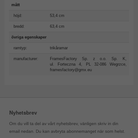
mått
höjd:
53,4 cm
bredd:
63,4 cm
övriga egenskaper
ramtyp:
trikåramar
manufacturer:
FramesFactory Sp. z o.o. Sp. K,
ul. Forteczna 4, PL 32-086 Wegrzce,
framesfactory@gmx.eu
Nyhetsbrev
Om du vill ta del av vårt nyhetsbrev, vänligen skriv in din
email nedan. Du kan avbryta abonnemanget när som helst.