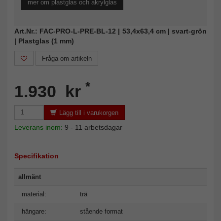
mer om plastglas och akrylglas
Art.Nr.: FAC-PRO-L-PRE-BL-12 | 53,4x63,4 cm | svart-grön
| Plastglas (1 mm)
Fråga om artikeln
*
1.930 kr
Lägg till i varukorgen
Leverans inom:
9 - 11 arbetsdagar
Specifikation
allmänt
material:
trä
hängare:
stående format