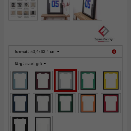
format:
53,4x63,4 cm
färg:
svart-grå