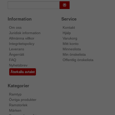
Information
Service
Om oss
Kontakt
Juridisk information
Hjälp
Allmänna villkor
Varukorg
Integritetspolicy
Mitt konto
Leverans
Minneslista
Ångerrätt
Min önskelista
FAQ
Offentlig önskelista
Nyhetsbrev
Återkalla avtalet
Kategorier
Ramtyp
Övriga produkter
Ramstorlek
Märken