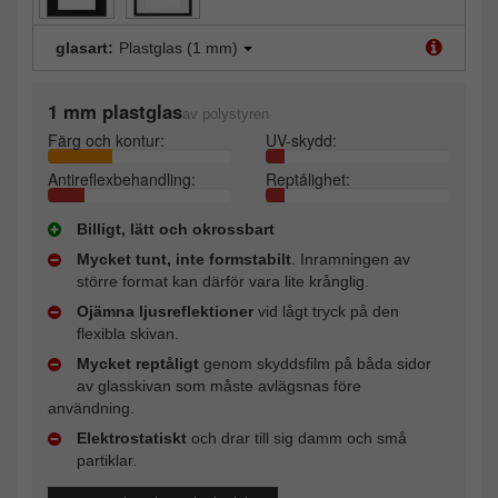
glasart:
Plastglas (1 mm)
1 mm plastglas
av polystyren
Färg och kontur:
UV-skydd:
Antireflexbehandling:
Reptålighet:
Billigt, lätt och okrossbart
Mycket tunt, inte formstabilt
. Inramningen av
större format kan därför vara lite krånglig.
Ojämna ljusreflektioner
vid lågt tryck på den
flexibla skivan.
Mycket reptåligt
genom skyddsfilm på båda sidor
av glasskivan som måste avlägsnas före
användning.
Elektrostatiskt
och drar till sig damm och små
partiklar.