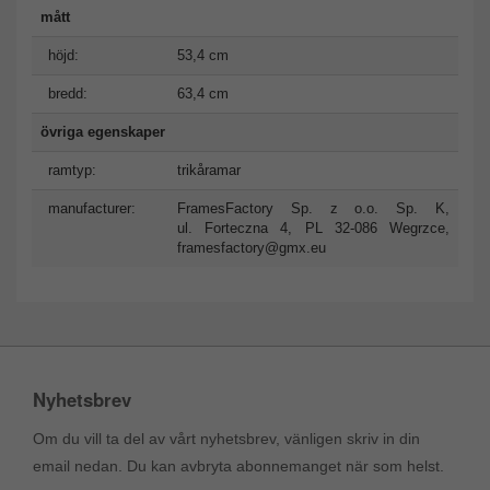
mått
höjd:
53,4 cm
bredd:
63,4 cm
övriga egenskaper
ramtyp:
trikåramar
manufacturer:
FramesFactory Sp. z o.o. Sp. K,
ul. Forteczna 4, PL 32-086 Wegrzce,
framesfactory@gmx.eu
Nyhetsbrev
Om du vill ta del av vårt nyhetsbrev, vänligen skriv in din
email nedan. Du kan avbryta abonnemanget när som helst.