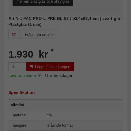
mer om plastglas och akrylglas
Art.Nr.: FAC-PRO-L-PRE-BL-02 | 53,4x63,4 cm | svart-grå |
Plastglas (1 mm)
Fråga om artikeln
*
1.930 kr
Lägg till i varukorgen
Leverans inom:
9 - 11 arbetsdagar
Specifikation
allmänt
material:
trä
hängare:
stående format