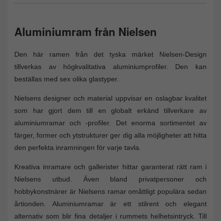
Aluminiumram från Nielsen
Den här ramen från det tyska märket Nielsen-Design
tillverkas av högkvalitativa aluminiumprofiler. Den kan
beställas med sex olika glastyper.
Nielsens designer och material uppvisar en oslagbar kvalitet
som har gjort dem till en globalt erkänd tillverkare av
aluminiumramar och -profiler. Det enorma sortimentet av
färger, former och ytstrukturer ger dig alla möjligheter att hitta
den perfekta inramningen för varje tavla.
Kreativa inramare och gallerister hittar garanterat rätt ram i
Nielsens utbud. Även bland privatpersoner och
hobbykonstnärer är Nielsens ramar omåttligt populära sedan
årtionden. Aluminiumramar är ett stilrent och elegant
alternativ som blir fina detaljer i rummets helhetsintryck. Till