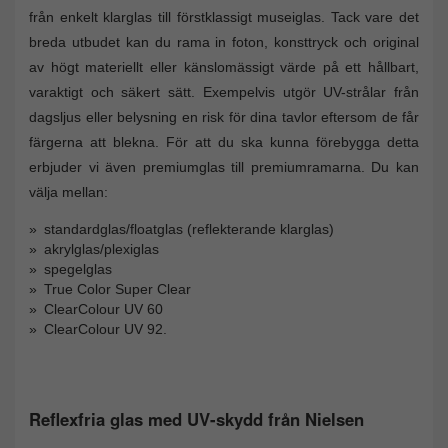
från enkelt klarglas till förstklassigt museiglas. Tack vare det
breda utbudet kan du rama in foton, konsttryck och original
av högt materiellt eller känslomässigt värde på ett hållbart,
varaktigt och säkert sätt. Exempelvis utgör UV-strålar från
dagsljus eller belysning en risk för dina tavlor eftersom de får
färgerna att blekna. För att du ska kunna förebygga detta
erbjuder vi även premiumglas till premiumramarna. Du kan
välja mellan:
standardglas/floatglas (reflekterande klarglas)
akrylglas/plexiglas
spegelglas
True Color Super Clear
ClearColour UV 60
ClearColour UV 92.
Reflexfria glas med UV-skydd från Nielsen