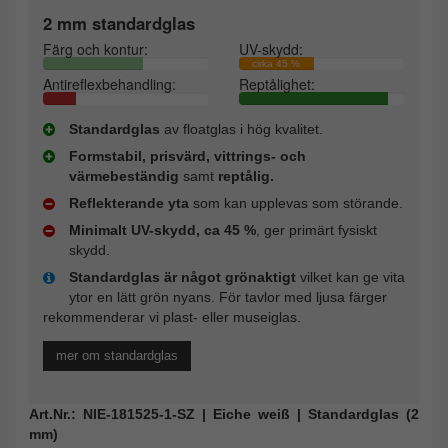
2 mm standardglas
Färg och kontur:
UV-skydd:
cirka 45 %
Antireflexbehandling:
Reptålighet:
Standardglas
av floatglas i hög kvalitet.
Formstabil, prisvärd, vittrings- och
värmebeständig
samt
reptålig.
Reflekterande yta
som kan upplevas som störande.
Minimalt UV-skydd, ca 45 %
, ger primärt fysiskt
skydd.
Standardglas är något grönaktigt
vilket kan ge vita
ytor en lätt grön nyans. För tavlor med ljusa färger
rekommenderar vi plast- eller museiglas.
mer om standardglas
Art.Nr.: NIE-181525-1-SZ | Eiche weiß | Standardglas (2
mm)