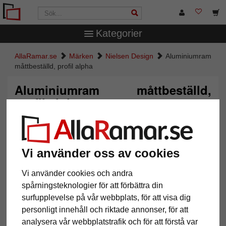
Kategorier
AllaRamar.se
Märken
Nielsen Design
Aluminiumram
måttbeställd, profil alpha
Aluminiumram måttbeställd,
profil alpha
Vi använder oss av cookies
Vi använder cookies och andra
spårningsteknologier för att förbättra din
surfupplevelse på vår webbplats, för att visa dig
personligt innehåll och riktade annonser, för att
analysera vår webbplatstrafik och för att förstå var
Tillbaka
Näst