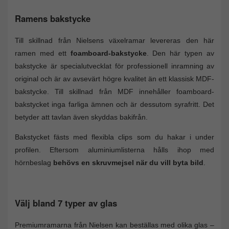
Ramens bakstycke
Till skillnad från Nielsens växelramar levereras den här
ramen med ett
foamboard-bakstycke
. Den här typen av
bakstycke är specialutvecklat för professionell inramning av
original och är av avsevärt högre kvalitet än ett klassisk MDF-
bakstycke. Till skillnad från MDF innehåller foamboard-
bakstycket inga farliga ämnen och är dessutom syrafritt. Det
betyder att tavlan även skyddas bakifrån.
Bakstycket fästs med flexibla clips som du hakar i under
profilen. Eftersom aluminiumlisterna hålls ihop med
hörnbeslag
behövs en skruvmejsel när du vill byta bild
.
Välj bland 7 typer av glas
Premiumramarna från Nielsen kan beställas med olika glas –