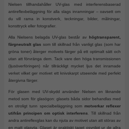
Nielsen tillhandahåller UV-glas med interferensbaserad
antireflexbeläggning för alla slags inramningar – oavsett om
du vill rama in konstverk, teckningar, bilder, målningar,
konsttryck eller fotografier.
Alla Nielsens belagda UV-glas består av
högtransparent,
färgneutralt glas
som till skillnad från vanligt glas (som har
gröna toner) återger motivets färger på ett optimalt sätt och
utan att förvränga dem. Tack vare den höga transmissionen
(ljusöverföringen) når tillräckligt mycket ljus det inramade
verket vilket ger motivet ett knivskarpt utseende med perfekt
återgivna färger.
För glasen med UV-skydd använder Nielsen en liknande
metod som för glasögon: glasets båda sidor behandlas med
en otroligt tunn specialbeläggning som
motverkar reflexer
utifrån principen om optisk interferens
. Till skillnad från
andra antireflexglas kan du njuta av motivet utan att störas av
en matt glasyta. Glaset är praktiskt taget osynligt ur de allra