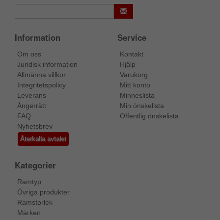
Information
Service
Om oss
Kontakt
Juridisk information
Hjälp
Allmänna villkor
Varukorg
Integritetspolicy
Mitt konto
Leverans
Minneslista
Ångerrätt
Min önskelista
FAQ
Offentlig önskelista
Nyhetsbrev
Återkalla avtalet
Kategorier
Ramtyp
Övriga produkter
Ramstorlek
Märken