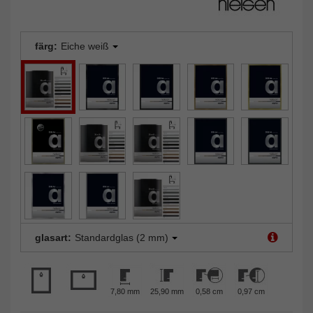
färg:
Eiche weiß
glasart:
Standardglas (2 mm)
7,80 mm
25,90 mm
0,58 cm
0,97 cm