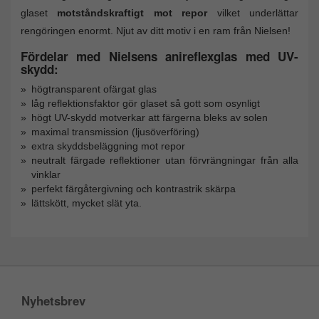
glaset
motståndskraftigt mot repor
vilket underlättar
rengöringen enormt. Njut av ditt motiv i en ram från Nielsen!
Fördelar med Nielsens anireflexglas med UV-
skydd:
högtransparent ofärgat glas
låg reflektionsfaktor gör glaset så gott som osynligt
högt UV-skydd motverkar att färgerna bleks av solen
maximal transmission (ljusöverföring)
extra skyddsbeläggning mot repor
neutralt färgade reflektioner utan förvrängningar från alla
vinklar
perfekt färgåtergivning och kontrastrik skärpa
lättskött, mycket slät yta.
Nyhetsbrev