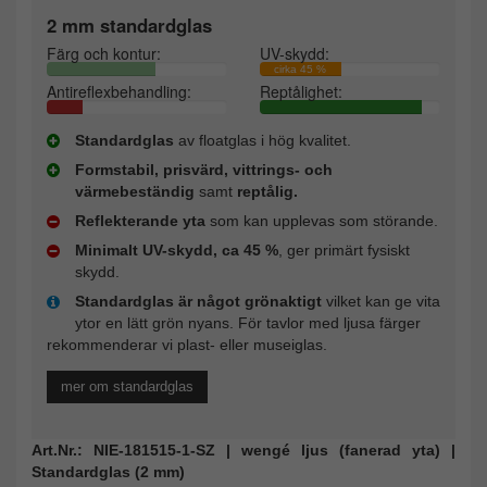
2 mm standardglas
Färg och kontur:
UV-skydd:
cirka 45 %
Antireflexbehandling:
Reptålighet:
Standardglas
av floatglas i hög kvalitet.
Formstabil, prisvärd, vittrings- och
värmebeständig
samt
reptålig.
Reflekterande yta
som kan upplevas som störande.
Minimalt UV-skydd, ca 45 %
, ger primärt fysiskt
skydd.
Standardglas är något grönaktigt
vilket kan ge vita
ytor en lätt grön nyans. För tavlor med ljusa färger
rekommenderar vi plast- eller museiglas.
mer om standardglas
Art.Nr.: NIE-181515-1-SZ | wengé ljus (fanerad yta) |
Standardglas (2 mm)