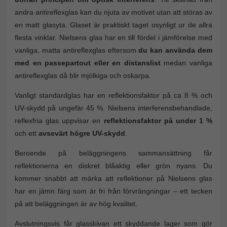
andra antireflexglas kan du njuta av motivet utan att störas av
en matt glasyta. Glaset är praktiskt taget osynligt ur de allra
flesta vinklar. Nielsens glas har en till fördel i jämförelse med
vanliga, matta antireflexglas eftersom
du kan använda dem
med en passepartout eller en distanslist
medan vanliga
antireflexglas då blir mjölkiga och oskarpa.
Vanligt standardglas har en reflektionsfaktor på ca 8 % och
UV-skydd på ungefär 45 %. Nielsens interferensbehandlade,
reflexfria glas uppvisar en
reflektionsfaktor på under 1 %
och ett
avsevärt högre UV-skydd
.
Beroende på beläggningens sammansättning får
reflektionerna en diskret blåaktig eller grön nyans. Du
kommer snabbt att märka att reflektioner på Nielsens glas
har en jämn färg som är fri från förvrängningar – ett tecken
på att beläggningen är av hög kvalitet.
Avslutningsvis får glasskivan ett skyddande lager som gör