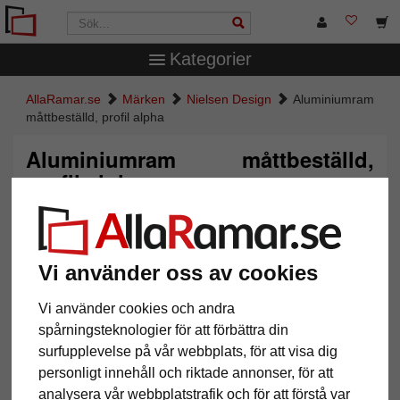
Kategorier
AllaRamar.se
Märken
Nielsen Design
Aluminiumram
måttbeställd, profil alpha
Aluminiumram måttbeställd,
profil alpha
Vi använder oss av cookies
Vi använder cookies och andra
spårningsteknologier för att förbättra din
surfupplevelse på vår webbplats, för att visa dig
personligt innehåll och riktade annonser, för att
analysera vår webbplatstrafik och för att förstå var
Tillbaka
Näst