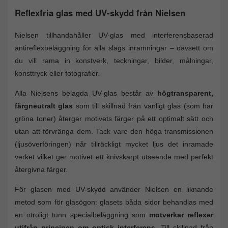
Reflexfria glas med UV-skydd från Nielsen
Nielsen tillhandahåller UV-glas med interferensbaserad
antireflexbeläggning för alla slags inramningar – oavsett om
du vill rama in konstverk, teckningar, bilder, målningar,
konsttryck eller fotografier.
Alla Nielsens belagda UV-glas består av
högtransparent,
färgneutralt glas
som till skillnad från vanligt glas (som har
gröna toner) återger motivets färger på ett optimalt sätt och
utan att förvränga dem. Tack vare den höga transmissionen
(ljusöverföringen) når tillräckligt mycket ljus det inramade
verket vilket ger motivet ett knivskarpt utseende med perfekt
återgivna färger.
För glasen med UV-skydd använder Nielsen en liknande
metod som för glasögon: glasets båda sidor behandlas med
en otroligt tunn specialbeläggning som
motverkar reflexer
utifrån principen om optisk interferens
. Till skillnad från