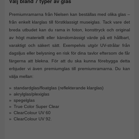
Välj bland 7 typer av glas
Premiumramarna från Nielsen kan beställas med olika glas –
från enkelt klarglas till förstklassigt museiglas. Tack vare det
breda utbudet kan du rama in foton, konsttryck och original
av högt materiellt eller känslomässigt värde på ett hållbart,
varaktigt och säkert sätt. Exempelvis utgör UV-strålar från
dagsljus eller belysning en risk för dina tavlor eftersom de får
färgerna att blekna. För att du ska kunna förebygga detta
erbjuder vi även premiumglas till premiumramarna. Du kan
välja mellan:
standardglas/floatglas (reflekterande klarglas)
akrylglas/plexiglas
spegelglas
True Color Super Clear
ClearColour UV 60
ClearColour UV 92.