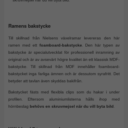
skruvmejsel när du vill byta bild.
Ramens bakstycke
Till skillnad från Nielsens växelramar levereras den här
ramen med ett
foamboard-bakstycke
. Den här typen av
bakstycke är specialutvecklat för professionell inramning av
original och är av avsevärt högre kvalitet än ett klassisk MDF-
bakstycke. Till skillnad från MDF innehåller foamboard-
bakstycket inga farliga ämnen och är dessutom syrafritt. Det
betyder att tavlan även skyddas bakifrån.
Bakstycket fästs med flexibla clips som du hakar i under
profilen. Eftersom aluminiumlisterna hålls ihop med
hörnbeslag
behövs en skruvmejsel när du vill byta bild
.