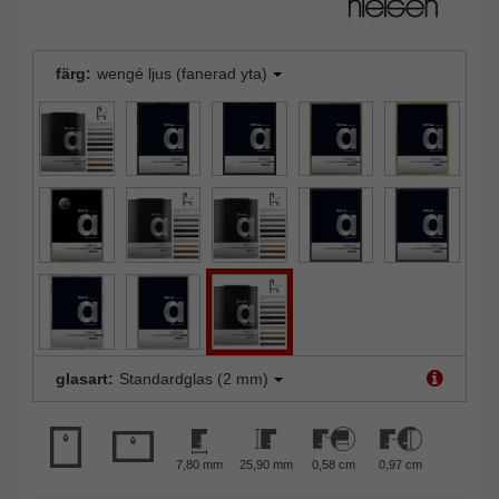
färg:
wengé ljus (fanerad yta)
glasart:
Standardglas (2 mm)
7,80 mm
25,90 mm
0,58 cm
0,97 cm