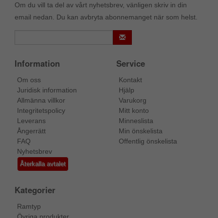
Om du vill ta del av vårt nyhetsbrev, vänligen skriv in din
email nedan. Du kan avbryta abonnemanget när som helst.
Information
Service
Om oss
Kontakt
Juridisk information
Hjälp
Allmänna villkor
Varukorg
Integritetspolicy
Mitt konto
Leverans
Minneslista
Ångerrätt
Min önskelista
FAQ
Offentlig önskelista
Nyhetsbrev
Återkalla avtalet
Kategorier
Ramtyp
Övriga produkter