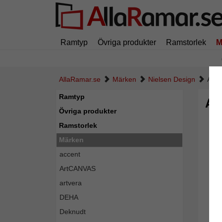
Ramtyp
Övriga produkter
Ramstorlek
M
AllaRamar.se
Märken
Nielsen Design
Alum
Ramtyp
Al
Övriga produkter
Ramstorlek
Märken
accent
ArtCANVAS
artvera
DEHA
Deknudt
Tillba