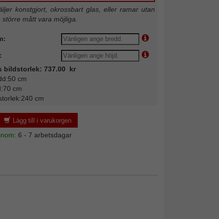
jer konstgjort, okrossbart glas, eller ramar utan
n större mått vara möjliga.
m:
:
s bildstorlek: 737.00 kr
dd:50 cm
d:70 cm
storlek:240 cm
Lägg till i varukorgen
 inom:
6 - 7 arbetsdagar