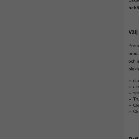
behöv
Välj
Premi
breda
och s
blekn
sta
akr
sp
Tr
Cl
Cl