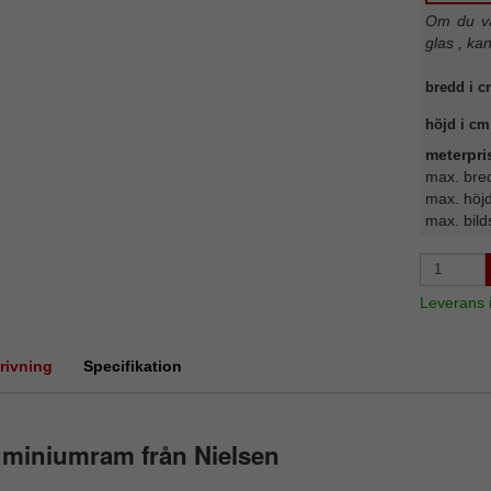
Om du väl
glas , ka
bredd i c
höjd i cm
meterpri
max. bre
max. höj
max. bild
Leverans
rivning
Specifikation
uminiumram från Nielsen