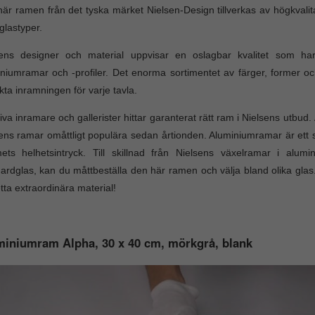
är ramen från det tyska märket Nielsen-Design tillverkas av högkvalit
 glastyper.
sens designer och material uppvisar en oslagbar kvalitet som har 
niumramar och -profiler. Det enorma sortimentet av färger, former och 
kta inramningen för varje tavla.
iva inramare och gallerister hittar garanterat rätt ram i Nielsens utbu
ens ramar omåttligt populära sedan årtionden. Aluminiumramar är ett stil
ets helhetsintryck. Till skillnad från Nielsens växelramar i al
ardglas, kan du måttbeställa den här ramen och välja bland olika glas. 
tta extraordinära material!
iniumram Alpha, 30 x 40 cm, mörkgrå, blank