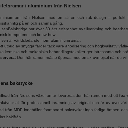
itetsramar i aluminium från Nielsen
uminiumram från Nielsen med en stilren och rak design – perfekt f
isskännlig på en och samma gång.
lsenBainbridge har över 30 års erfarenhet av tillverkning och bearbet
knisk kompetens och know-how.
elsen är världsledande inom aluminiumramar.
tt utbud av snygga färger tack vare anodisering och högkvalitativ våtla
ika kemiska och mekaniska behandlingstekniker ger intressanta och sp
servera:
Den här ramen måste öppnas med en skruvmejsel när du vill b
ens bakstycke
skillnad från Nielsens växelramar levereras den här ramen med ett
foa
alutvecklat för professionell inramning av original och är av avsevärt
nad från MDF innehåller foamboard-bakstycket inga farliga ämnen och 
as bakifrån.
ycket fästs med flexibla clips som du hakar i under profilen. Efte