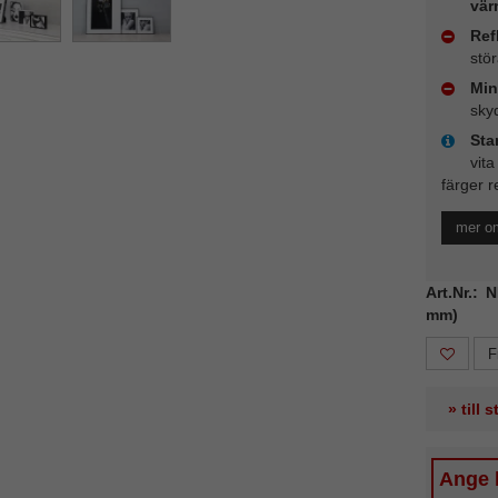
vär
Ref
stö
Min
sky
Sta
vita
färger r
mer o
Art.Nr.: 
mm)
F
» till 
Ange b