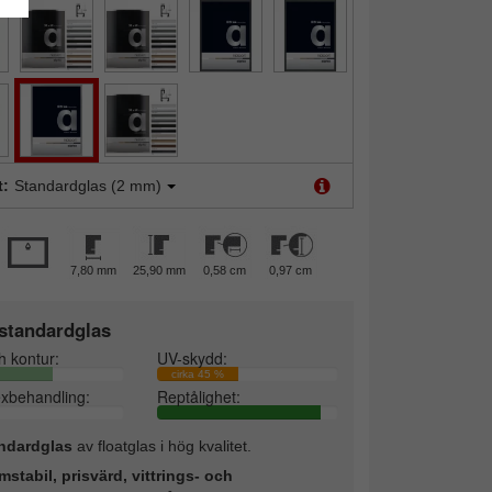
t:
Standardglas (2 mm)
7,80 mm
25,90 mm
0,58 cm
0,97 cm
standardglas
h kontur:
UV-skydd:
cirka 45 %
exbehandling:
Reptålighet:
ndardglas
av floatglas i hög kvalitet.
mstabil, prisvärd, vittrings- och