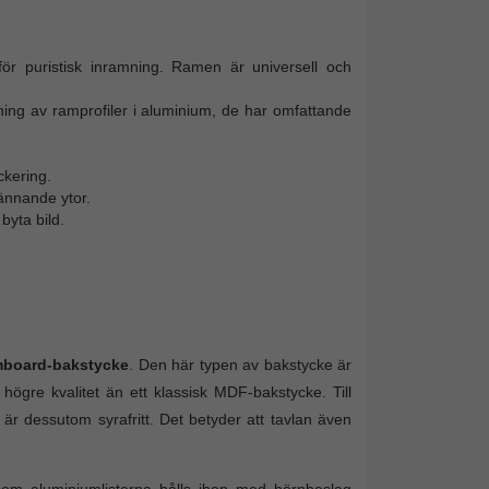
ör puristisk inramning. Ramen är universell och
ning av ramprofiler i aluminium, de har omfattande
ckering.
ännande ytor.
yta bild.
mboard-bakstycke
. Den här typen av bakstycke är
 högre kvalitet än ett klassisk MDF-bakstycke. Till
är dessutom syrafritt. Det betyder att tavlan även
rsom aluminiumlisterna hålls ihop med hörnbeslag