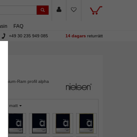
sin
FAQ
+49 30 235 949 085
14 dagars
returrätt
luminium-Ram profil alpha
ilver matt