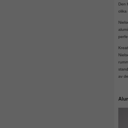
Den h
olika
Niel
alumi
perfe
Kreat
Niels
rumm
stand
av de
Alum