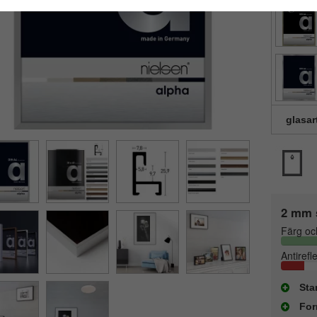
glasar
2 mm 
Färg oc
Antirefl
Sta
For