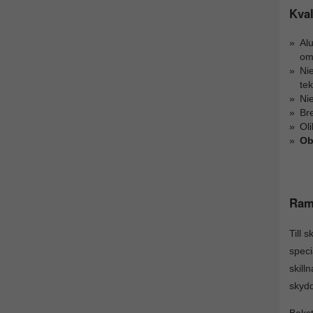
Kval
Al
om
Nie
te
Ni
Bre
Ol
Ob
Ram
Till 
speci
skill
skydd
Bakst