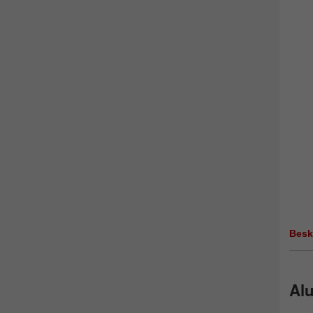
Besk
Al