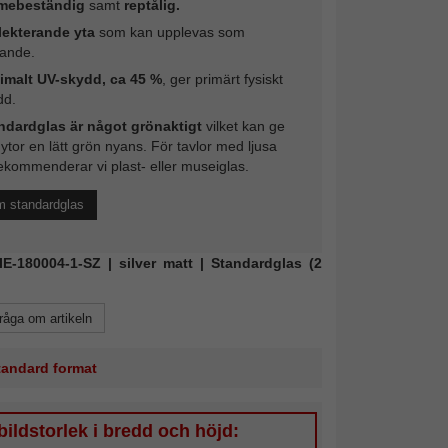
mebeständig
samt
reptålig.
lekterande yta
som kan upplevas som
rande.
imalt UV-skydd, ca 45 %
, ger primärt fysiskt
dd.
ndardglas är något grönaktigt
vilket kan ge
 ytor en lätt grön nyans. För tavlor med ljusa
ekommenderar vi plast- eller museiglas.
m standardglas
NIE-180004-1-SZ | silver matt | Standardglas (2
råga om artikeln
standard format
ildstorlek i bredd och höjd: