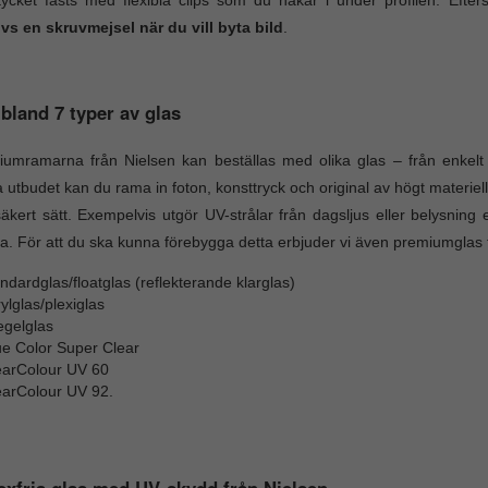
s en skruvmejsel när du vill byta bild
.
 bland 7 typer av glas
umramarna från Nielsen kan beställas med olika glas – från enkelt kl
 utbudet kan du rama in foton, konsttryck och original av högt materiellt
äkert sätt. Exempelvis utgör UV-strålar från dagsljus eller belysning e
a. För att du ska kunna förebygga detta erbjuder vi även premiumglas 
ndardglas/floatglas (reflekterande klarglas)
ylglas/plexiglas
egelglas
ue Color Super Clear
earColour UV 60
earColour UV 92.