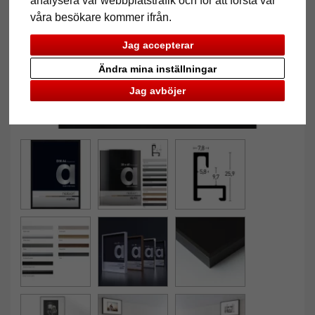
analysera vår webbplatstrafik och för att förstå var
våra besökare kommer ifrån.
Jag accepterar
Ändra mina inställningar
Jag avböjer