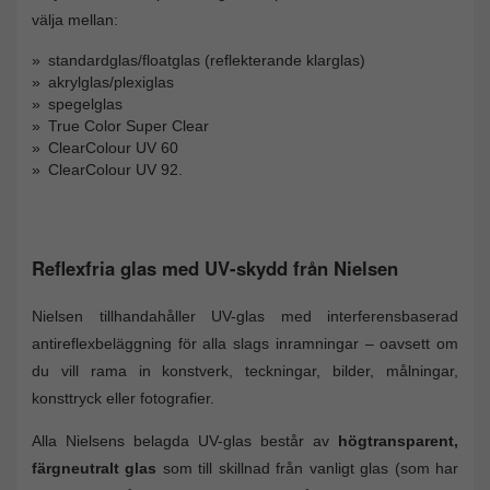
välja mellan:
standardglas/floatglas (reflekterande klarglas)
akrylglas/plexiglas
spegelglas
True Color Super Clear
ClearColour UV 60
ClearColour UV 92.
Reflexfria glas med UV-skydd från Nielsen
Nielsen tillhandahåller UV-glas med interferensbaserad
antireflexbeläggning för alla slags inramningar – oavsett om
du vill rama in konstverk, teckningar, bilder, målningar,
konsttryck eller fotografier.
Alla Nielsens belagda UV-glas består av
högtransparent,
färgneutralt glas
som till skillnad från vanligt glas (som har