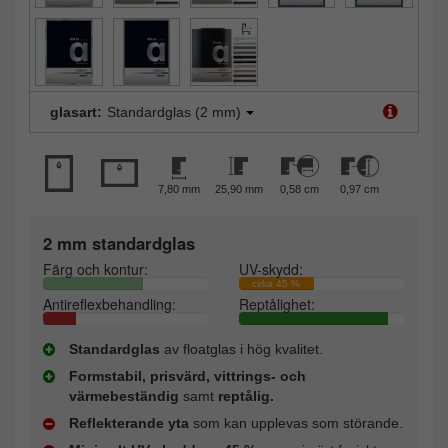
glasart:
Standardglas (2 mm)
7,80 mm
25,90 mm
0,58 cm
0,97 cm
2 mm standardglas
Färg och kontur:
UV-skydd:
cirka 45 %
Antireflexbehandling:
Reptålighet:
Standardglas
av floatglas i hög kvalitet.
Formstabil, prisvärd, vittrings- och
värmebeständig
samt
reptålig.
Reflekterande yta
som kan upplevas som störande.