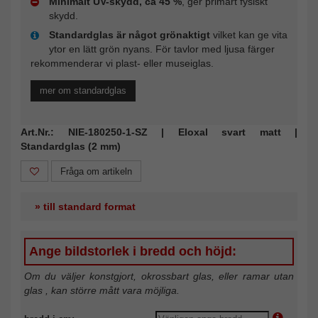
Minimalt UV-skydd, ca 45 %
, ger primärt fysiskt
skydd.
Standardglas är något grönaktigt
vilket kan ge vita
ytor en lätt grön nyans. För tavlor med ljusa färger
rekommenderar vi plast- eller museiglas.
mer om standardglas
Art.Nr.: NIE-180250-1-SZ | Eloxal svart matt |
Standardglas (2 mm)
Fråga om artikeln
» till standard format
Ange bildstorlek i bredd och höjd:
Om du väljer konstgjort, okrossbart glas, eller ramar utan
glas , kan större mått vara möjliga.