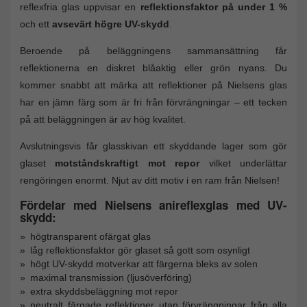
reflexfria glas uppvisar en
reflektionsfaktor på under 1 %
och ett
avsevärt högre UV-skydd
.
Beroende på beläggningens sammansättning får
reflektionerna en diskret blåaktig eller grön nyans. Du
kommer snabbt att märka att reflektioner på Nielsens glas
har en jämn färg som är fri från förvrängningar – ett tecken
på att beläggningen är av hög kvalitet.
Avslutningsvis får glasskivan ett skyddande lager som gör
glaset
motståndskraftigt mot repor
vilket underlättar
rengöringen enormt. Njut av ditt motiv i en ram från Nielsen!
Fördelar med Nielsens anireflexglas med UV-
skydd:
högtransparent ofärgat glas
låg reflektionsfaktor gör glaset så gott som osynligt
högt UV-skydd motverkar att färgerna bleks av solen
maximal transmission (ljusöverföring)
extra skyddsbeläggning mot repor
neutralt färgade reflektioner utan förvrängningar från alla