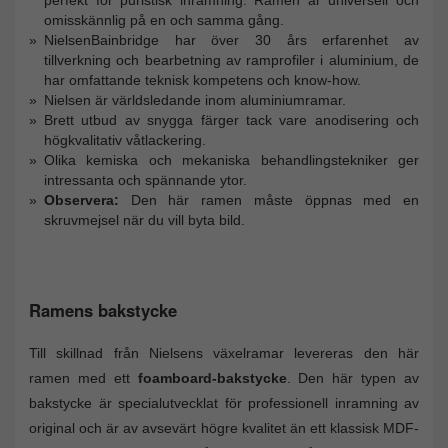
perfekt för puristisk inramning. Ramen är universell och
omisskännlig på en och samma gång.
NielsenBainbridge har över 30 års erfarenhet av
tillverkning och bearbetning av ramprofiler i aluminium, de
har omfattande teknisk kompetens och know-how.
Nielsen är världsledande inom aluminiumramar.
Brett utbud av snygga färger tack vare anodisering och
högkvalitativ våtlackering.
Olika kemiska och mekaniska behandlingstekniker ger
intressanta och spännande ytor.
Observera:
Den här ramen måste öppnas med en
skruvmejsel när du vill byta bild.
Ramens bakstycke
Till skillnad från Nielsens växelramar levereras den här
ramen med ett
foamboard-bakstycke
. Den här typen av
bakstycke är specialutvecklat för professionell inramning av
original och är av avsevärt högre kvalitet än ett klassisk MDF-