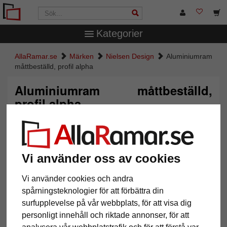
Kategorier
AllaRamar.se
Märken
Nielsen Design
Aluminiumram
måttbeställd, profil alpha
Aluminiumram måttbeställd,
profil alpha
Vi använder oss av cookies
Vi använder cookies och andra
spårningsteknologier för att förbättra din
surfupplevelse på vår webbplats, för att visa dig
personligt innehåll och riktade annonser, för att
Tillbaka
Näst