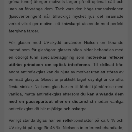
gröna toner) återger motivets färger på ett optimalt sätt och
utan att förvränga dem. Tack vare den höga transmissionen
(ljusöverföringen) når tillräckligt mycket ljus det inramade
verket vilket ger motivet ett knivskarpt utseende med perfekt
återgivna färger.
För glasen med UV-skydd använder Nielsen en liknande
metod som för glasögon: glasets båda sidor behandlas med
en otroligt tunn specialbeläggning som
motverkar reflexer
utifrån principen om optisk interferens
. Till skillnad från
andra antireflexglas kan du njuta av motivet utan att störas av
en matt glasyta. Glaset är praktiskt taget osynligt ur de allra
flesta vinklar. Nielsens glas har en till fördel i jämförelse med
vanliga, matta antireflexglas eftersom
du kan använda dem
med en passepartout eller en distanslist
medan vanliga
antireflexglas då blir mjölkiga och oskarpa.
Vanligt standardglas har en reflektionsfaktor på ca 8 % och
UV-skydd på ungefär 45 %. Nielsens interferensbehandlade,