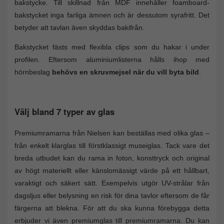
bakstycke. Till skillnad från MDF innehåller foamboard-
bakstycket inga farliga ämnen och är dessutom syrafritt. Det
betyder att tavlan även skyddas bakifrån.
Bakstycket fästs med flexibla clips som du hakar i under
profilen. Eftersom aluminiumlisterna hålls ihop med
hörnbeslag
behövs en skruvmejsel när du vill byta bild
.
Välj bland 7 typer av glas
Premiumramarna från Nielsen kan beställas med olika glas –
från enkelt klarglas till förstklassigt museiglas. Tack vare det
breda utbudet kan du rama in foton, konsttryck och original
av högt materiellt eller känslomässigt värde på ett hållbart,
varaktigt och säkert sätt. Exempelvis utgör UV-strålar från
dagsljus eller belysning en risk för dina tavlor eftersom de får
färgerna att blekna. För att du ska kunna förebygga detta
erbjuder vi även premiumglas till premiumramarna. Du kan