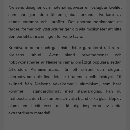
Nielsens designer och material uppvisar en oslagbar kvalitet
som har gjort dem till en globalt erkänd tillverkare av
aluminiumramar och -profiler. Det enorma sortimentet av
färger, former och ytstrukturer ger dig alla möjligheter att hitta
den perfekta inramningen för varje tavla.
Kreativa inramare och gallerister hittar garanterat rätt ram i
Nielsens utbud. Även bland privatpersoner och
hobbykonstnärer är Nielsens ramar omåttligt populära sedan
årtionden. Aluminiumramar är ett stilrent och elegant
alternativ som blir fina detaljer i rummets helhetsintryck. Till
skillnad från Nielsens växelramar i aluminium, som bara
kommer i standardformat med standardglas, kan du
måttbeställa den här ramen och välja bland olika glas. Upplev
aluminium i sitt esse och låt dig inspireras av detta
extraordinära material!