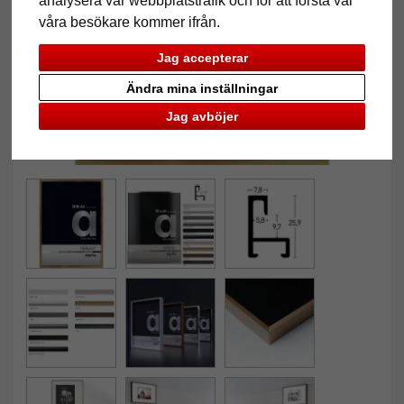
analysera vår webbplatstrafik och för att förstå var
våra besökare kommer ifrån.
Jag accepterar
Ändra mina inställningar
Jag avböjer