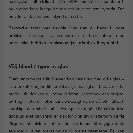
bakstycke. Till skillnad från MDF innehåller foamboard-
bakstycket inga farliga ämnen och är dessutom syrafritt. Det
betyder att tavlan även skyddas bakifrån.
Bakstycket fästs med flexibla clips som du hakar i under
profilen. Eftersom aluminiumlisterna hålls ihop med
hörnbeslag
behövs en skruvmejsel när du vill byta bild
.
Välj bland 7 typer av glas
Premiumramarna från Nielsen kan beställas med olika glas –
från enkelt klarglas till förstklassigt museiglas. Tack vare det
breda utbudet kan du rama in foton, konsttryck och original
av högt materiellt eller känslomässigt värde på ett hållbart,
varaktigt och säkert sätt. Exempelvis utgör UV-strålar från
dagsljus eller belysning en risk för dina tavlor eftersom de får
färgerna att blekna. För att du ska kunna förebygga detta
erbjuder vi även premiumglas till premiumramarna. Du kan