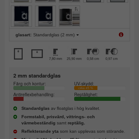
glasart:
Standardglas (2 mm)
7,80 mm
25,90 mm
0,58 cm
0,97 cm
2 mm standardglas
Färg och kontur:
UV-skydd:
cirka 45 %
Antireflexbehandling:
Reptålighet:
Standardglas
av floatglas i hög kvalitet.
Formstabil, prisvärd, vittrings- och
värmebeständig
samt
reptålig.
Reflekterande yta
som kan upplevas som störande.