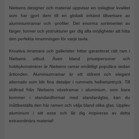
Nielsens designer och material uppvisar en oslagbar kvalitet
som har gjort dem till en globalt erkänd tillverkare av
aluminiumramar och -profiler. Det enorma sortimentet av
färger, former och ytstrukturer ger dig alla möjligheter att hitta
den perfekta inramningen för varje tavla.
Kreativa inramare och gallerister hittar garanterat rätt ram i
Nielsens utbud. Även bland privatpersoner och
hobbykonstnärer är Nielsens ramar omåttligt populära sedan
årtionden. Aluminiumramar är ett stilrent och elegant
alternativ som blir fina detaljer i rummets helhetsintryck. Till
skillnad från Nielsens växelramar i aluminium, som bara
kommer i standardformat med standardglas, kan du
måttbeställa den här ramen och välja bland olika glas. Upplev
aluminium i sitt esse och låt dig inspireras av detta
extraordinära material!