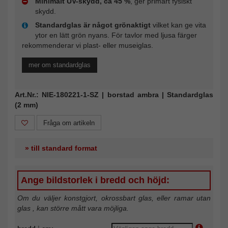
Minimalt UV-skydd, ca 45 %
, ger primärt fysiskt
skydd.
Standardglas är något grönaktigt
vilket kan ge vita
ytor en lätt grön nyans. För tavlor med ljusa färger
rekommenderar vi plast- eller museiglas.
mer om standardglas
Art.Nr.: NIE-180221-1-SZ | borstad ambra | Standardglas
(2 mm)
Fråga om artikeln
» till standard format
Ange bildstorlek i bredd och höjd:
Om du väljer konstgjort, okrossbart glas, eller ramar utan
glas , kan större mått vara möjliga.