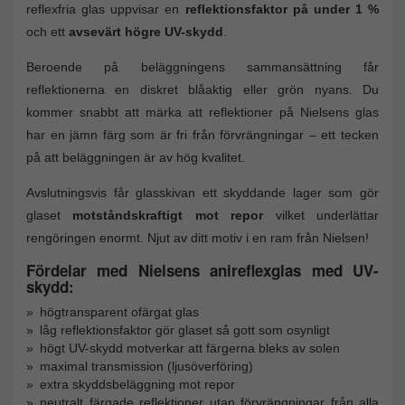
reflexfria glas uppvisar en
reflektionsfaktor på under 1 %
och ett
avsevärt högre UV-skydd
.
Beroende på beläggningens sammansättning får
reflektionerna en diskret blåaktig eller grön nyans. Du
kommer snabbt att märka att reflektioner på Nielsens glas
har en jämn färg som är fri från förvrängningar – ett tecken
på att beläggningen är av hög kvalitet.
Avslutningsvis får glasskivan ett skyddande lager som gör
glaset
motståndskraftigt mot repor
vilket underlättar
rengöringen enormt. Njut av ditt motiv i en ram från Nielsen!
Fördelar med Nielsens anireflexglas med UV-
skydd:
högtransparent ofärgat glas
låg reflektionsfaktor gör glaset så gott som osynligt
högt UV-skydd motverkar att färgerna bleks av solen
maximal transmission (ljusöverföring)
extra skyddsbeläggning mot repor
neutralt färgade reflektioner utan förvrängningar från alla