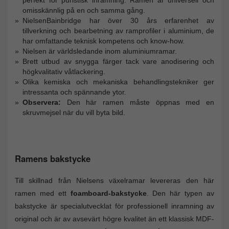
perfekt för puristisk inramning. Ramen är universell och
omisskännlig på en och samma gång.
NielsenBainbridge har över 30 års erfarenhet av
tillverkning och bearbetning av ramprofiler i aluminium, de
har omfattande teknisk kompetens och know-how.
Nielsen är världsledande inom aluminiumramar.
Brett utbud av snygga färger tack vare anodisering och
högkvalitativ våtlackering.
Olika kemiska och mekaniska behandlingstekniker ger
intressanta och spännande ytor.
Observera:
Den här ramen måste öppnas med en
skruvmejsel när du vill byta bild.
Ramens bakstycke
Till skillnad från Nielsens växelramar levereras den här
ramen med ett
foamboard-bakstycke
. Den här typen av
bakstycke är specialutvecklat för professionell inramning av
original och är av avsevärt högre kvalitet än ett klassisk MDF-