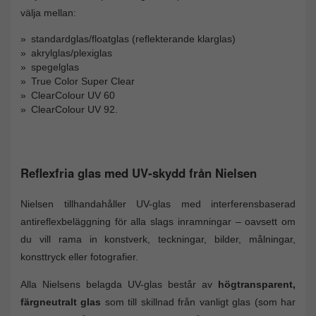
välja mellan:
standardglas/floatglas (reflekterande klarglas)
akrylglas/plexiglas
spegelglas
True Color Super Clear
ClearColour UV 60
ClearColour UV 92.
Reflexfria glas med UV-skydd från Nielsen
Nielsen tillhandahåller UV-glas med interferensbaserad
antireflexbeläggning för alla slags inramningar – oavsett om
du vill rama in konstverk, teckningar, bilder, målningar,
konsttryck eller fotografier.
Alla Nielsens belagda UV-glas består av
högtransparent,
färgneutralt glas
som till skillnad från vanligt glas (som har