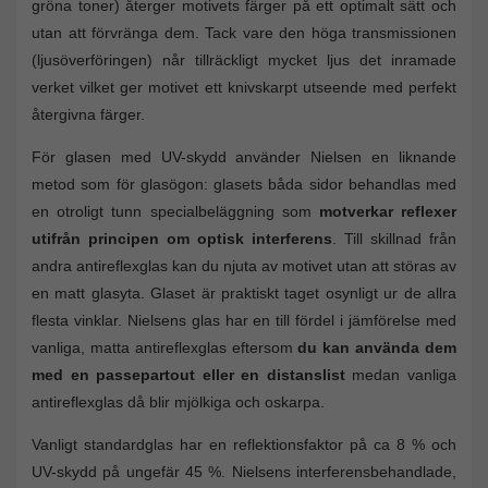
gröna toner) återger motivets färger på ett optimalt sätt och
utan att förvränga dem. Tack vare den höga transmissionen
(ljusöverföringen) når tillräckligt mycket ljus det inramade
verket vilket ger motivet ett knivskarpt utseende med perfekt
återgivna färger.
För glasen med UV-skydd använder Nielsen en liknande
metod som för glasögon: glasets båda sidor behandlas med
en otroligt tunn specialbeläggning som
motverkar reflexer
utifrån principen om optisk interferens
. Till skillnad från
andra antireflexglas kan du njuta av motivet utan att störas av
en matt glasyta. Glaset är praktiskt taget osynligt ur de allra
flesta vinklar. Nielsens glas har en till fördel i jämförelse med
vanliga, matta antireflexglas eftersom
du kan använda dem
med en passepartout eller en distanslist
medan vanliga
antireflexglas då blir mjölkiga och oskarpa.
Vanligt standardglas har en reflektionsfaktor på ca 8 % och
UV-skydd på ungefär 45 %. Nielsens interferensbehandlade,