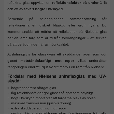
reflexfria glas uppvisar en
reflektionsfaktor på under 1 %
och ett
avsevärt högre UV-skydd
.
Beroende på beläggningens sammansättning får
reflektionerna en diskret blåaktig eller grön nyans. Du
kommer snabbt att märka att reflektioner på Nielsens glas
har en jämn färg som är fri från förvrängningar – ett tecken
på att beläggningen är av hög kvalitet.
Avslutningsvis får glasskivan ett skyddande lager som gör
glaset
motståndskraftigt mot repor
vilket underlättar
rengöringen enormt. Njut av ditt motiv i en ram från Nielsen!
Fördelar med Nielsens anireflexglas med UV-
skydd:
högtransparent ofärgat glas
låg reflektionsfaktor gör glaset så gott som osynligt
högt UV-skydd motverkar att färgerna bleks av solen
maximal transmission (ljusöverföring)
extra skyddsbeläggning mot repor
neutralt färgade reflektioner utan förvrängningar från alla