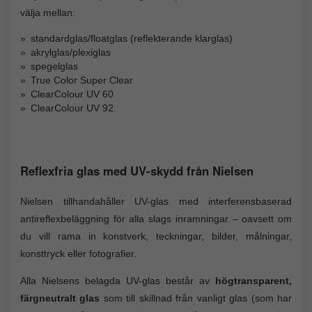
välja mellan:
standardglas/floatglas (reflekterande klarglas)
akrylglas/plexiglas
spegelglas
True Color Super Clear
ClearColour UV 60
ClearColour UV 92.
Reflexfria glas med UV-skydd från Nielsen
Nielsen tillhandahåller UV-glas med interferensbaserad
antireflexbeläggning för alla slags inramningar – oavsett om
du vill rama in konstverk, teckningar, bilder, målningar,
konsttryck eller fotografier.
Alla Nielsens belagda UV-glas består av
högtransparent,
färgneutralt glas
som till skillnad från vanligt glas (som har