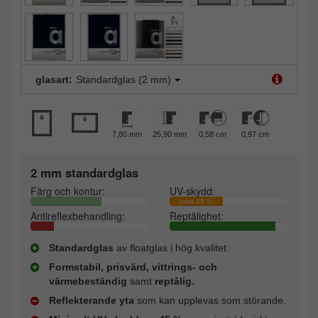
glasart:
Standardglas (2 mm)
7,80 mm
25,90 mm
0,58 cm
0,97 cm
2 mm standardglas
Färg och kontur:
UV-skydd:
cirka 45 %
Antireflexbehandling:
Reptålighet:
Standardglas
av floatglas i hög kvalitet.
Formstabil, prisvärd, vittrings- och
värmebeständig
samt
reptålig.
Reflekterande yta
som kan upplevas som störande.