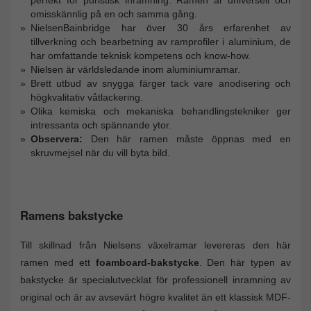
perfekt för puristisk inramning. Ramen är universell och
omisskännlig på en och samma gång.
NielsenBainbridge har över 30 års erfarenhet av
tillverkning och bearbetning av ramprofiler i aluminium, de
har omfattande teknisk kompetens och know-how.
Nielsen är världsledande inom aluminiumramar.
Brett utbud av snygga färger tack vare anodisering och
högkvalitativ våtlackering.
Olika kemiska och mekaniska behandlingstekniker ger
intressanta och spännande ytor.
Observera:
Den här ramen måste öppnas med en
skruvmejsel när du vill byta bild.
Ramens bakstycke
Till skillnad från Nielsens växelramar levereras den här
ramen med ett
foamboard-bakstycke
. Den här typen av
bakstycke är specialutvecklat för professionell inramning av
original och är av avsevärt högre kvalitet än ett klassisk MDF-