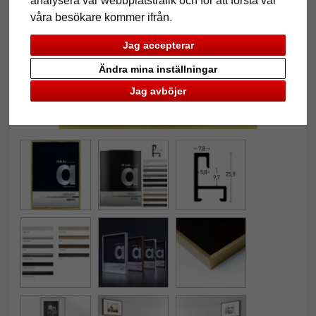
analysera vår webbplatstrafik och för att förstå var
våra besökare kommer ifrån.
Jag accepterar
Ändra mina inställningar
Jag avböjer