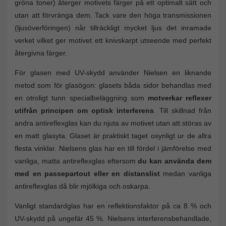
gröna toner) återger motivets färger på ett optimalt sätt och
utan att förvränga dem. Tack vare den höga transmissionen
(ljusöverföringen) når tillräckligt mycket ljus det inramade
verket vilket ger motivet ett knivskarpt utseende med perfekt
återgivna färger.
För glasen med UV-skydd använder Nielsen en liknande
metod som för glasögon: glasets båda sidor behandlas med
en otroligt tunn specialbeläggning som
motverkar reflexer
utifrån principen om optisk interferens
. Till skillnad från
andra antireflexglas kan du njuta av motivet utan att störas av
en matt glasyta. Glaset är praktiskt taget osynligt ur de allra
flesta vinklar. Nielsens glas har en till fördel i jämförelse med
vanliga, matta antireflexglas eftersom
du kan använda dem
med en passepartout eller en distanslist
medan vanliga
antireflexglas då blir mjölkiga och oskarpa.
Vanligt standardglas har en reflektionsfaktor på ca 8 % och
UV-skydd på ungefär 45 %. Nielsens interferensbehandlade,