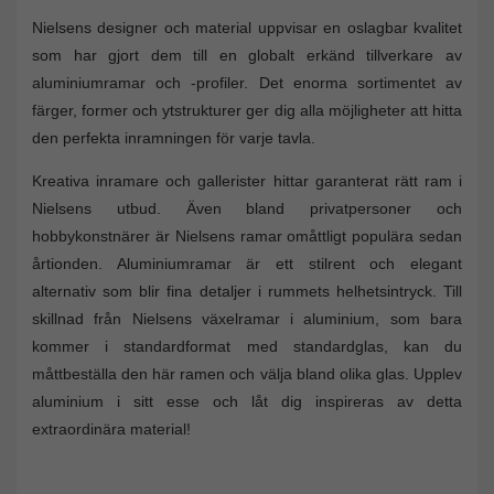
Nielsens designer och material uppvisar en oslagbar kvalitet
som har gjort dem till en globalt erkänd tillverkare av
aluminiumramar och -profiler. Det enorma sortimentet av
färger, former och ytstrukturer ger dig alla möjligheter att hitta
den perfekta inramningen för varje tavla.
Kreativa inramare och gallerister hittar garanterat rätt ram i
Nielsens utbud. Även bland privatpersoner och
hobbykonstnärer är Nielsens ramar omåttligt populära sedan
årtionden. Aluminiumramar är ett stilrent och elegant
alternativ som blir fina detaljer i rummets helhetsintryck. Till
skillnad från Nielsens växelramar i aluminium, som bara
kommer i standardformat med standardglas, kan du
måttbeställa den här ramen och välja bland olika glas. Upplev
aluminium i sitt esse och låt dig inspireras av detta
extraordinära material!