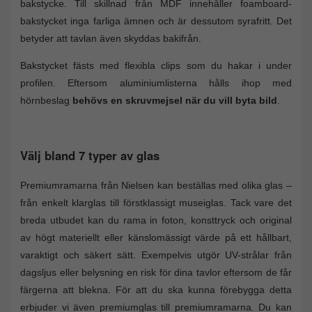
bakstycke. Till skillnad från MDF innehåller foamboard-
bakstycket inga farliga ämnen och är dessutom syrafritt. Det
betyder att tavlan även skyddas bakifrån.
Bakstycket fästs med flexibla clips som du hakar i under
profilen. Eftersom aluminiumlisterna hålls ihop med
hörnbeslag
behövs en skruvmejsel när du vill byta bild
.
Välj bland 7 typer av glas
Premiumramarna från Nielsen kan beställas med olika glas –
från enkelt klarglas till förstklassigt museiglas. Tack vare det
breda utbudet kan du rama in foton, konsttryck och original
av högt materiellt eller känslomässigt värde på ett hållbart,
varaktigt och säkert sätt. Exempelvis utgör UV-strålar från
dagsljus eller belysning en risk för dina tavlor eftersom de får
färgerna att blekna. För att du ska kunna förebygga detta
erbjuder vi även premiumglas till premiumramarna. Du kan