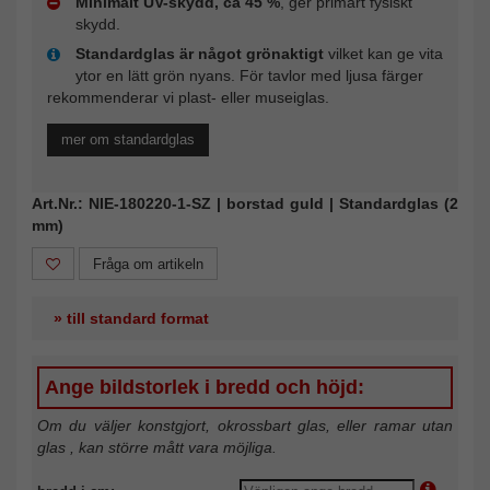
Minimalt UV-skydd, ca 45 %
, ger primärt fysiskt
skydd.
Standardglas är något grönaktigt
vilket kan ge vita
ytor en lätt grön nyans. För tavlor med ljusa färger
rekommenderar vi plast- eller museiglas.
mer om standardglas
Art.Nr.: NIE-180220-1-SZ | borstad guld | Standardglas (2
mm)
Fråga om artikeln
» till standard format
Ange bildstorlek i bredd och höjd:
Om du väljer konstgjort, okrossbart glas, eller ramar utan
glas , kan större mått vara möjliga.