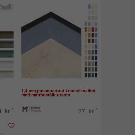
1,4 mm passepartout i museikvalitet
med måttbeställt utsnitt
*
*
9 kr
77 kr