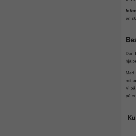
Info
en sk
Bes
Den 
hjälp
Med r
mitte
Vi på
på en
Ku