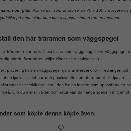
rmation om glas
: Alla ramar som är större än 70 x 100 cm levereras g
yddsfilm på båda sidor som kan avlägsnas innan ramen används.
täll den här träramen som väggspegel
här träramen kan också beställas som väggspegel. En väggspegel ä
er dig när du fixar håret, väljer kläder eller sminkar dig.
ätt placering kan en väggspegel göra
underverk
för inredningen och 
mot en ljuskälla, det har den positiva effekten att rummet blir ljusare 
 allaramar är särskilt förtjusta i den lediga looken som uppstår av en s
 byrå. Om du älskar växter och natur kan du hänga spegeln mitt emot 
nder som köpte denna köpte även: