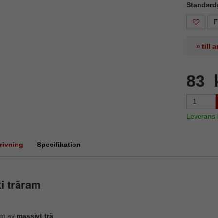
Standard
F
» till
83 
Leverans
rivning
Specifikation
i träram
m av
massivt trä
.