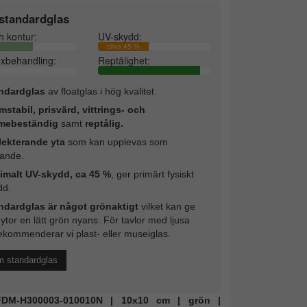
standardglas
h kontur:
UV-skydd:
cirka 45 %
exbehandling:
Reptålighet:
ndardglas
av floatglas i hög kvalitet.
mstabil, prisvärd, vittrings- och
mebeständig
samt
reptålig.
lekterande yta
som kan upplevas som
rande.
imalt UV-skydd, ca 45 %
, ger primärt fysiskt
dd.
ndardglas är något grönaktigt
vilket kan ge
 ytor en lätt grön nyans. För tavlor med ljusa
ekommenderar vi plast- eller museiglas.
m standardglas
 FDM-H300003-010010N | 10x10 cm | grön |