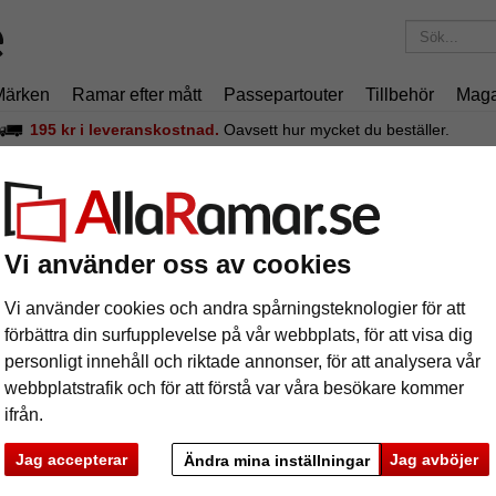
Märken
Ramar efter mått
Passepartouter
Tillbehör
Maga
195 kr
i leveranskostnad.
Oavsett hur mycket du beställer.
ti
äram Boti
Vi använder oss av cookies
Vi använder cookies och andra spårningsteknologier för att
förbättra din surfupplevelse på vår webbplats, för att visa dig
personligt innehåll och riktade annonser, för att analysera vår
format
webbplatstrafik och för att förstå var våra besökare kommer
ifrån.
färg:
g
Jag accepterar
Jag avböjer
Ändra mina inställningar
ka
Nästa