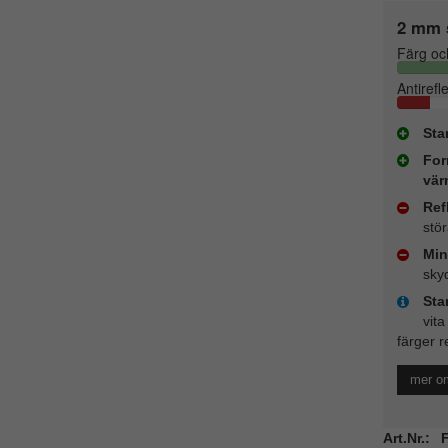
2 mm 
Färg oc
Antirefl
Sta
For
vär
Ref
stö
Min
sky
Sta
vita
färger r
mer o
Art.Nr.: