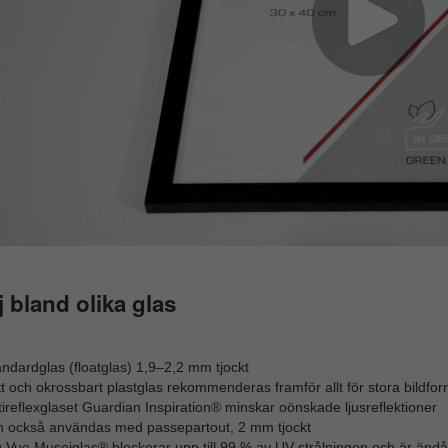
j bland olika glas
ndardglas (floatglas) 1,9–2,2 mm tjockt
t och okrossbart plastglas rekommenderas framför allt för stora bildfor
ireflexglaset Guardian Inspiration® minskar oönskade ljusreflektioner
n också användas med passepartout, 2 mm tjockt
 Vue Museiglas® blockerar upp till 99 % av UV-strålningen och är ändå 