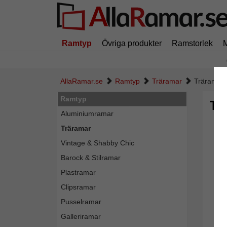
Ramtyp
Övriga produkter
Ramstorlek
AllaRamar.se
Ramtyp
Träramar
Träram Bo
Ramtyp
Tr
Aluminiumramar
Träramar
Vintage & Shabby Chic
Barock & Stilramar
Plastramar
Clipsramar
Pusselramar
Galleriramar
Tillba