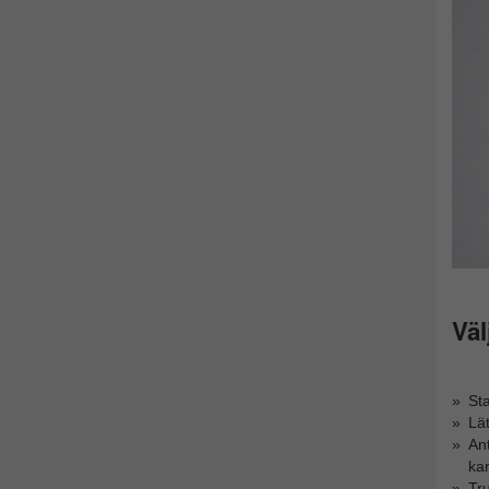
Väl
Sta
Lät
Ant
ka
Tru