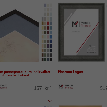
m passepartout i museikvalitet
Plastram Lagos
åttbeställt utsnitt
*
157 kr
51