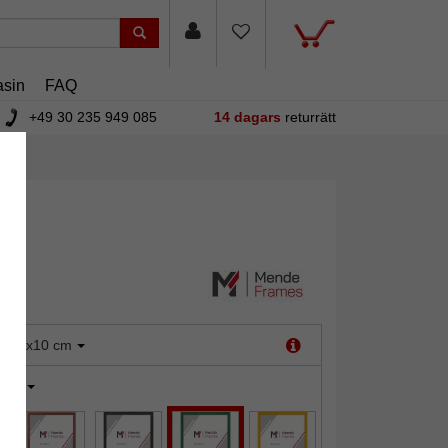
sin
FAQ
+49 30 235 949 085
14 dagars
returrätt
:
10x10 cm
rön