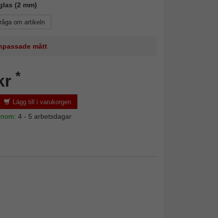
glas (2 mm)
råga om artikeln
 anpassade mått
*
kr
Lägg till i varukorgen
 inom:
4 - 5 arbetsdagar