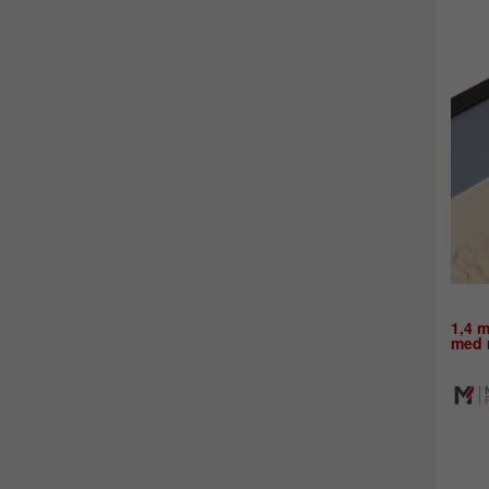
1,4 m
med m