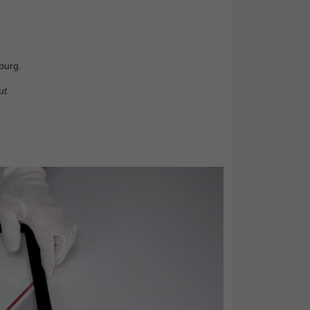
burg.
t.