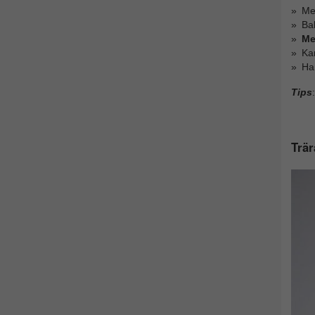
Me
Bak
Me
Ka
Ha
Tips
:
Trär