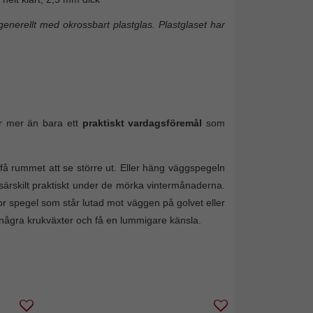
enerellt med okrossbart plastglas. Plastglaset har
r mer än bara ett
praktiskt vardagsföremål
som
få rummet att se större ut. Eller häng väggspegeln
– särskilt praktiskt under de mörka vintermånaderna.
tor spegel som står lutad mot väggen på golvet eller
några krukväxter och få en lummigare känsla.