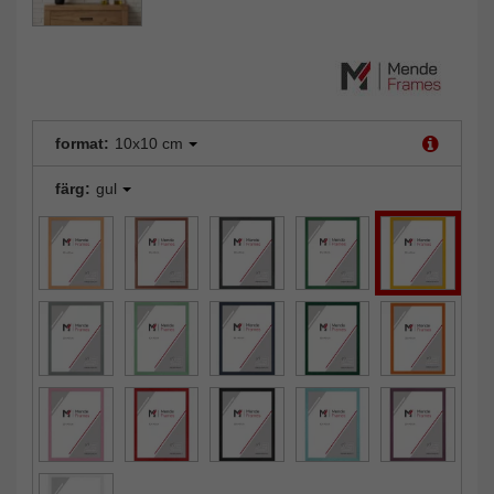
format:
10x10 cm
färg:
gul