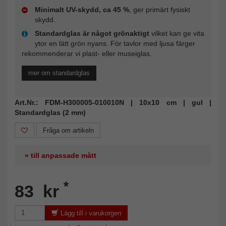
Minimalt UV-skydd, ca 45 %
, ger primärt fysiskt
skydd.
Standardglas är något grönaktigt
vilket kan ge vita
ytor en lätt grön nyans. För tavlor med ljusa färger
rekommenderar vi plast- eller museiglas.
mer om standardglas
Art.Nr.: FDM-H300005-010010N | 10x10 cm | gul |
Standardglas (2 mm)
Fråga om artikeln
» till anpassade mått
*
83 kr
Lägg till i varukorgen