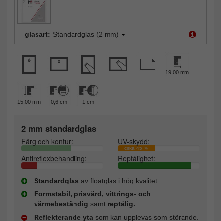
glasart:
Standardglas (2 mm)
19,00 mm
15,00 mm
0,6 cm
1 cm
2 mm standardglas
Färg och kontur:
UV-skydd:
cirka 45 %
Antireflexbehandling:
Reptålighet:
Standardglas
av floatglas i hög kvalitet.
Formstabil, prisvärd, vittrings- och
värmebeständig
samt
reptålig.
Reflekterande yta
som kan upplevas som störande.