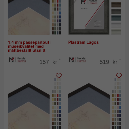
1,4 mm passepartout i
Plastram Lagos
museikvalitet med
måttbeställt utsnitt
*
*
157 kr
519 kr