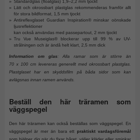
Standardglas (floatglas) 1,9–2,2 mm tjockt
Lätt och okrossbart plastglas rekommenderas framför allt
för stora bildformat, 1,5 mm tjockt
Antireflexglaset Guardian Inspiration® minskar oönskade
ljusreflektioner
kan också användas med passepartout, 2 mm tjockt
Tru Vue Museiglas® blockerar upp till 99 % av UV-
strålningen och är ändå helt klart, 2,5 mm dick
Information om glas
: Alla ramar som är större än
70 x 100 cm levereras generellt med okrossbart plastglas.
Plastglaset har en skyddsfilm på båda sidor som kan
avlägsnas innan ramen används.
Beställ den här träramen som
väggspegel
Den här träramen kan också beställas som väggspegel. En
väggspegel är mer än bara ett
praktiskt vardagsföremål
som hjälper dig när du fixar håret, väljer kläder eller sminkar