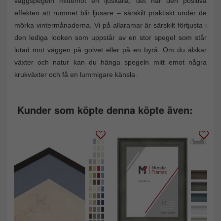
väggspegeln mittemot en ljuskälla, det har den positiva
effekten att rummet blir ljusare – särskilt praktiskt under de
mörka vintermånaderna. Vi på allaramar är särskilt förtjusta i
den lediga looken som uppstår av en stor spegel som står
lutad mot väggen på golvet eller på en byrå. Om du älskar
växter och natur kan du hänga spegeln mitt emot några
krukväxter och få en lummigare känsla.
Kunder som köpte denna köpte även: