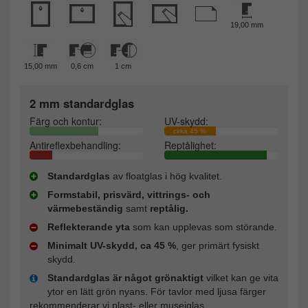
19,00 mm
15,00 mm
0,6 cm
1 cm
2 mm standardglas
Färg och kontur:
UV-skydd:
cirka 45 %
Antireflexbehandling:
Reptålighet:
Standardglas
av floatglas i hög kvalitet.
Formstabil, prisvärd, vittrings- och
värmebeständig
samt
reptålig.
Reflekterande yta
som kan upplevas som störande.
Minimalt UV-skydd, ca 45 %
, ger primärt fysiskt
skydd.
Standardglas är något grönaktigt
vilket kan ge vita
ytor en lätt grön nyans. För tavlor med ljusa färger
rekommenderar vi plast- eller museiglas.