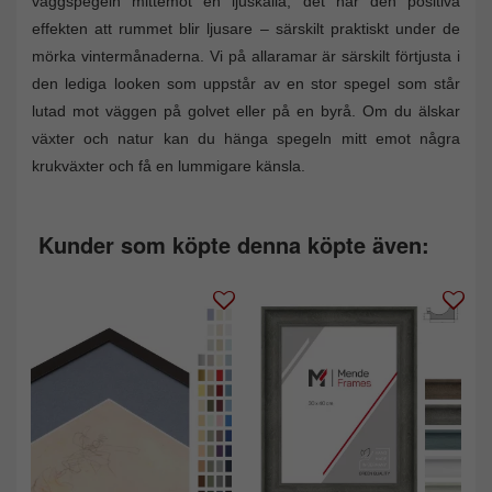
väggspegeln mittemot en ljuskälla, det har den positiva
effekten att rummet blir ljusare – särskilt praktiskt under de
mörka vintermånaderna. Vi på allaramar är särskilt förtjusta i
den lediga looken som uppstår av en stor spegel som står
lutad mot väggen på golvet eller på en byrå. Om du älskar
växter och natur kan du hänga spegeln mitt emot några
krukväxter och få en lummigare känsla.
Kunder som köpte denna köpte även: