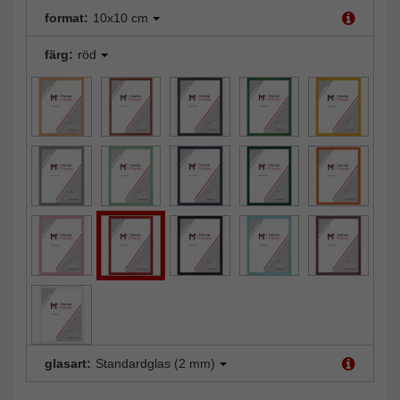
format:
10x10 cm
färg:
röd
glasart:
Standardglas (2 mm)