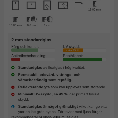
19,00 mm
15,00 mm
0,6 cm
1 cm
2 mm standardglas
Färg och kontur:
UV-skydd:
cirka 45 %
Antireflexbehandling:
Reptålighet:
Standardglas
av floatglas i hög kvalitet.
Formstabil, prisvärd, vittrings- och
värmebeständig
samt
reptålig.
Reflekterande yta
som kan upplevas som störande.
Minimalt UV-skydd, ca 45 %
, ger primärt fysiskt
skydd.
Standardglas är något grönaktigt
vilket kan ge vita
ytor en lätt grön nyans. För tavlor med ljusa färger
rekommenderar vi plast- eller museiglas.