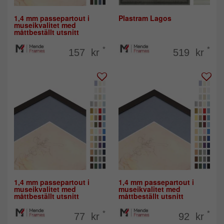
1,4 mm passepartout i
Plastram Lagos
museikvalitet med
måttbeställt utsnitt
*
*
157 kr
519 kr
1,4 mm passepartout i
1,4 mm passepartout i
museikvalitet med
museikvalitet med
måttbeställt utsnitt
måttbeställt utsnitt
*
*
77 kr
92 kr