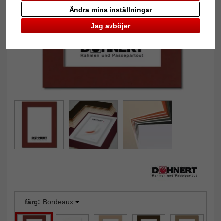
Tillbaka
Näst
Ändra mina inställningar
Jag avböjer
färg:
Bordeaux