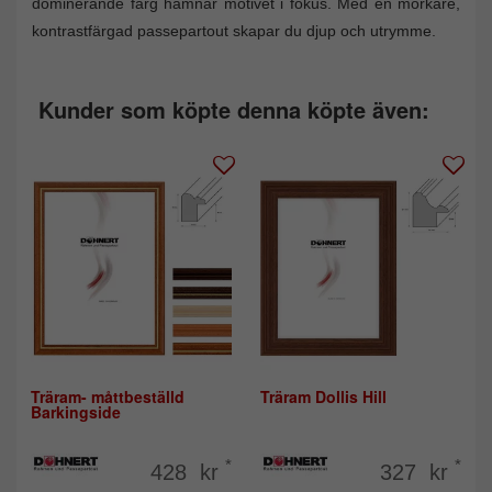
dominerande färg hamnar motivet i fokus. Med en mörkare,
kontrastfärgad passepartout skapar du djup och utrymme.
Kunder som köpte denna köpte även:
Träram- måttbeställd
Träram Dollis Hill
Barkingside
*
*
428 kr
327 kr