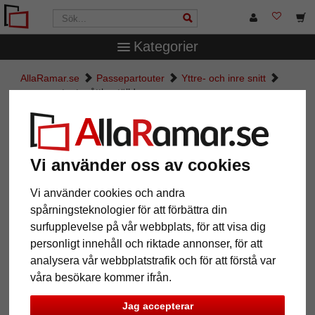
Kategorier
AllaRamar.se
Passepartouter
Yttre- och inre snitt
passepartout måttbeställd
passepartout måttbeställd
Vi använder oss av cookies
Pictures
Preview
Vi använder cookies och andra
spårningsteknologier för att förbättra din
surfupplevelse på vår webbplats, för att visa dig
personligt innehåll och riktade annonser, för att
analysera vår webbplatstrafik och för att förstå var
våra besökare kommer ifrån.
Jag accepterar