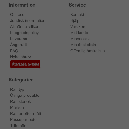
Information
Service
Om oss
Kontakt
Juridisk information
Hjälp
Allmänna villkor
Varukorg
Integritetspolicy
Mitt konto
Leverans
Minneslista
Ångerrätt
Min önskelista
FAQ
Offentlig önskelista
Nyhetsbrev
Återkalla avtalet
Kategorier
Ramtyp
Övriga produkter
Ramstorlek
Märken
Ramar efter mått
Passepartouter
Tillbehör