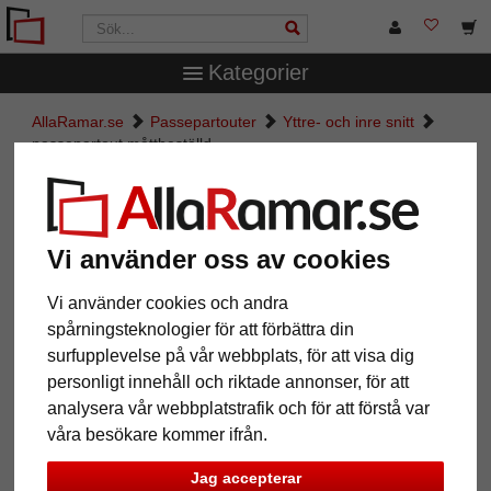
Kategorier
AllaRamar.se
Passepartouter
Yttre- och inre snitt
passepartout måttbeställd
passepartout måttbeställd
Pictures
Preview
Vi använder oss av cookies
Vi använder cookies och andra
spårningsteknologier för att förbättra din
surfupplevelse på vår webbplats, för att visa dig
personligt innehåll och riktade annonser, för att
analysera vår webbplatstrafik och för att förstå var
våra besökare kommer ifrån.
Jag accepterar