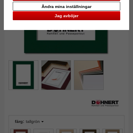
Tillbaka
Näst
Ändra mina inställningar
Jag avböjer
färg:
tallgrön