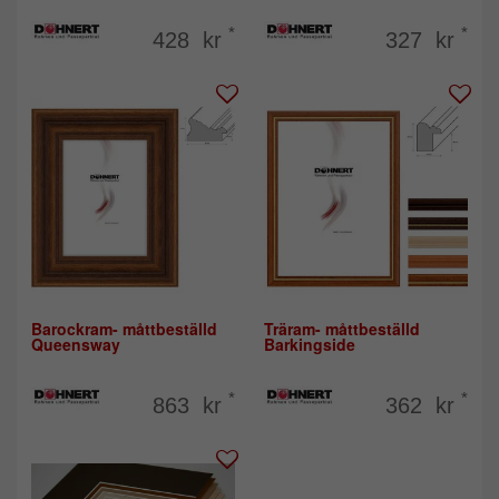
*
*
428 kr
327 kr
Barockram- måttbeställd
Träram- måttbeställd
Queensway
Barkingside
*
*
863 kr
362 kr