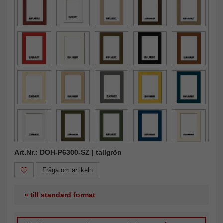
Art.Nr.: DOH-P6300-SZ | tallgrön
Fråga om artikeln
» till standard format