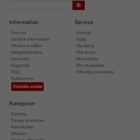
Information
Service
Om oss
Kontakt
Juridisk information
Hjälp
Allmänna villkor
Varukorg
Integritetspolicy
Mitt konto
Leverans
Minneslista
Ångerrätt
Min önskelista
FAQ
Offentlig önskelista
Nyhetsbrev
Återkalla avtalet
Kategorier
Ramtyp
Övriga produkter
Ramstorlek
Märken
Ramar efter mått