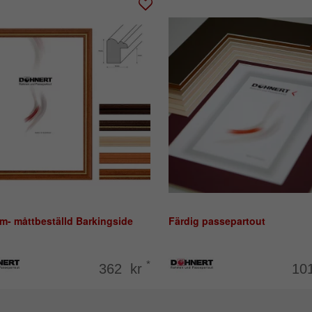
m- måttbeställd Barkingside
Färdig passepartout
*
362 kr
10