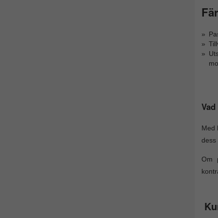
Fär
Pa
Til
Ut
mo
Vad 
Med h
dess 
Om p
kontr
Ku