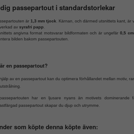
dig passepartout i standardstorlekar
ssepartouten är
1,3 mm tjock
. Kärnan, och därmed utsnittets kant, är v
lverkad av
syrafri papp
.
snittets angivna format motsvarar bildformaten och är ungefär
0,5 cm
ntera bilden bakom passepartouten.
är en passepartout?
jälp av en passepartout kan du optimera förhållandet mellan motiv, 
utstrålning.
assepartouten har en ljusare nyans än motivets dominerande f
astfärgad passepartout skapar du djup och utrymme.
nder som köpte denna köpte även: