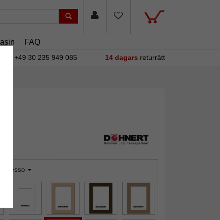
asin
FAQ
+49 30 235 949 085
14 dagars
returrätt
spresso