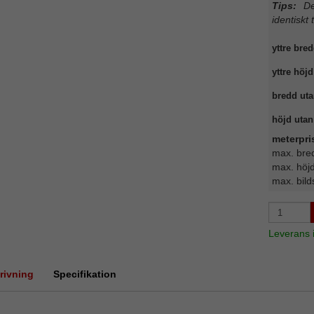
Tips:
Det
identiskt 
yttre bred
yttre höjd
bredd uta
höjd utan 
meterpri
max. bre
max. höj
max. bild
Leverans
rivning
Specifikation