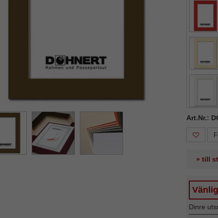
ka
Nästa
Art.Nr.: 
F
» till 
Vänlig
Dinre uts