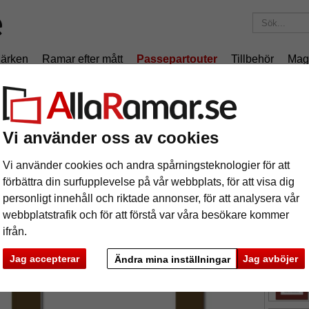
ärken
Ramar efter mått
Passepartouter
Tillbehör
Mag
195 kr
i leveranskostnad.
Oavsett hur mycket du beställer.
nitt
passepartout måttbeställd
Vi använder oss av cookies
ssepartout måttbeställd
Vi använder cookies och andra spårningsteknologier för att
tures
Preview
förbättra din surfupplevelse på vår webbplats, för att visa dig
personligt innehåll och riktade annonser, för att analysera vår
webbplatstrafik och för att förstå var våra besökare kommer
ifrån.
färg:
e
Jag accepterar
Jag avböjer
Ändra mina inställningar