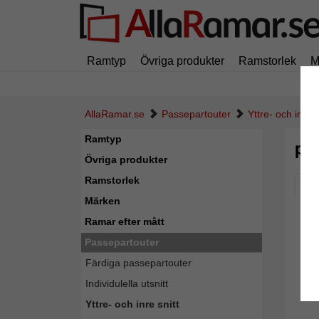
Ramtyp
Övriga produkter
Ramstorlek
M
AllaRamar.se
Passepartouter
Yttre- och inre s
Ramtyp
pa
Övriga produkter
Ramstorlek
Pic
Märken
Ramar efter mått
Passepartouter
Färdiga passepartouter
Individulella utsnitt
Yttre- och inre snitt