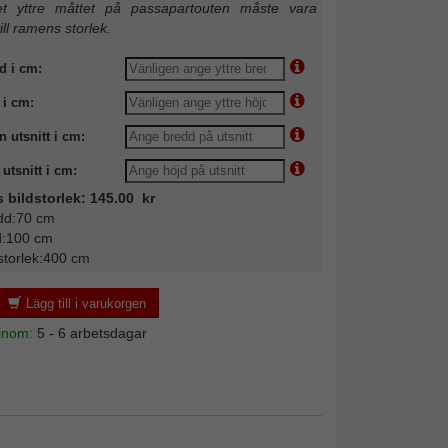
 yttre måttet på passapartouten måste vara
till ramens storlek.
d i cm:
 i cm:
n utsnitt i cm:
utsnitt i cm:
s bildstorlek: 145.00 kr
dd:70 cm
d:100 cm
storlek:400 cm
Lägg till i varukorgen
 inom:
5 - 6 arbetsdagar