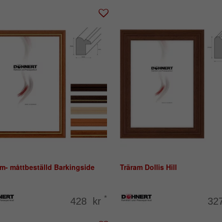
m- måttbeställd Barkingside
Träram Dollis Hill
*
428 kr
32