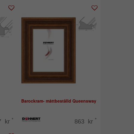
Barockram- måttbeställd Queensway
*
*
7 kr
863 kr