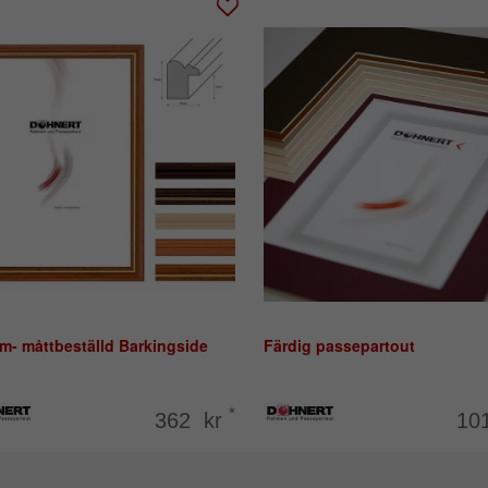
m- måttbeställd Barkingside
Färdig passepartout
*
362 kr
10