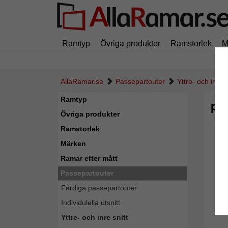
Ramtyp
Övriga produkter
Ramstorlek
M
AllaRamar.se
Passepartouter
Yttre- och inre s
Ramtyp
pa
Övriga produkter
Ramstorlek
Pic
Märken
Ramar efter mått
Passepartouter
Färdiga passepartouter
Individulella utsnitt
Yttre- och inre snitt