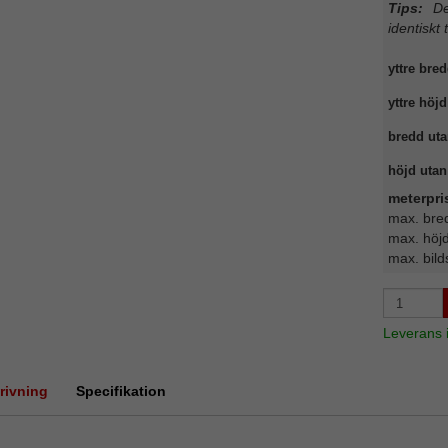
Tips:
Det
identiskt 
yttre bred
yttre höjd
bredd uta
höjd utan 
meterpri
max. bre
max. höj
max. bild
Leverans
rivning
Specifikation