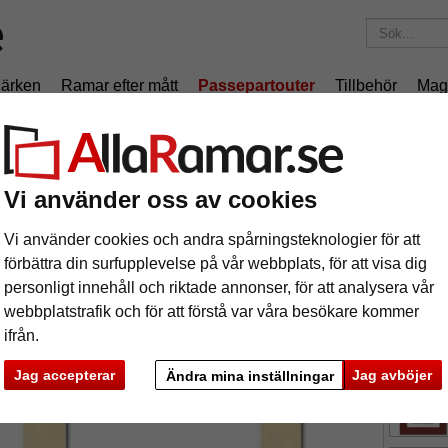
ärken
Ramar efter mått
Passepartouter
Tillbehör
Mag
195 kr
i leveranskostnad.
Oavsett hur mycket du beställer.
nitt
passepartout måttbeställd
Vi använder oss av cookies
ssepartout måttbeställd
Vi använder cookies och andra spårningsteknologier för att
tures
Preview
förbättra din surfupplevelse på vår webbplats, för att visa dig
personligt innehåll och riktade annonser, för att analysera vår
webbplatstrafik och för att förstå var våra besökare kommer
ifrån.
färg:
Jag accepterar
Jag avböjer
Ändra mina inställningar