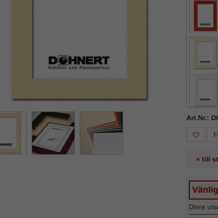
ka
Nästa
Art.Nr.: 
F
» till 
Vänlig
Dinre uts