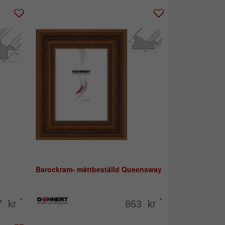
Barockram- måttbeställd Queensway
*
*
7 kr
863 kr