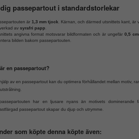
dig passepartout i standardstorlekar
ssepartouten är
1,3 mm tjock
. Kärnan, och därmed utsnittets kant, är v
lverkad av
syrafri papp
.
snittets angivna format motsvarar bildformaten och är ungefär
0,5 cm
ntera bilden bakom passepartouten.
är en passepartout?
jälp av en passepartout kan du optimera förhållandet mellan motiv, 
utstrålning.
assepartouten har en ljusare nyans än motivets dominerande f
astfärgad passepartout skapar du djup och utrymme.
nder som köpte denna köpte även: