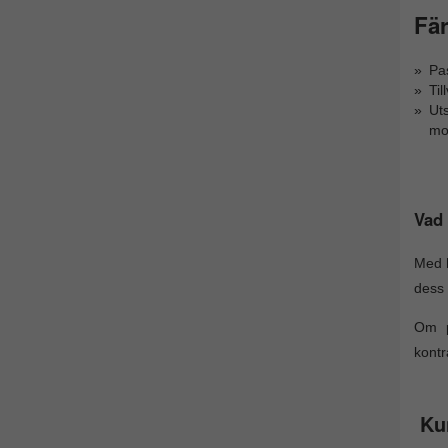
Fär
Pa
Til
Ut
mo
Vad 
Med h
dess 
Om p
kontr
Ku