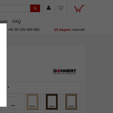
asin
FAQ
+49 30 235 949 085
14 dagars
returrätt
sand