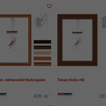
m- måttbeställd Barkingside
Träram Dollis Hill
*
428 kr
32