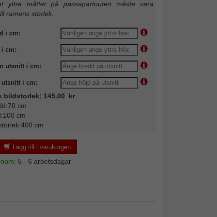
 yttre måttet på passapartouten måste vara
till ramens storlek.
d i cm:
 i cm:
n utsnitt i cm:
utsnitt i cm:
s bildstorlek: 145.00 kr
dd:70 cm
d:100 cm
storlek:400 cm
Lägg till i varukorgen
 inom:
5 - 6 arbetsdagar