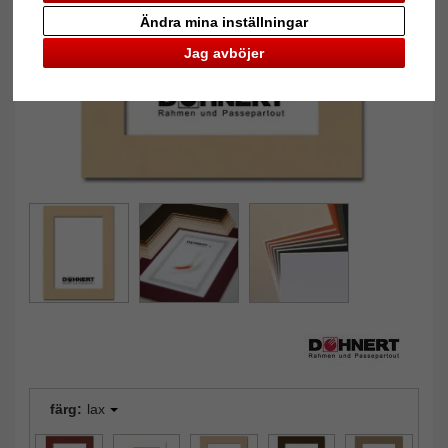
Tillbaka
Näst
Ändra mina inställningar
Jag avböjer
färg:
lax