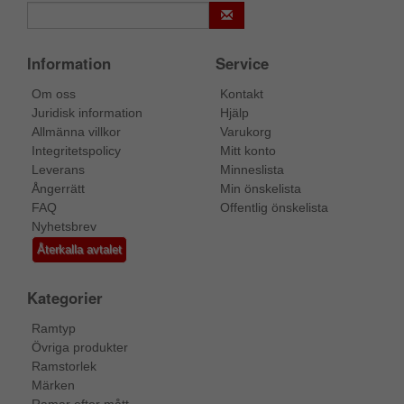
Information
Service
Om oss
Kontakt
Juridisk information
Hjälp
Allmänna villkor
Varukorg
Integritetspolicy
Mitt konto
Leverans
Minneslista
Ångerrätt
Min önskelista
FAQ
Offentlig önskelista
Nyhetsbrev
Återkalla avtalet
Kategorier
Ramtyp
Övriga produkter
Ramstorlek
Märken
Ramar efter mått