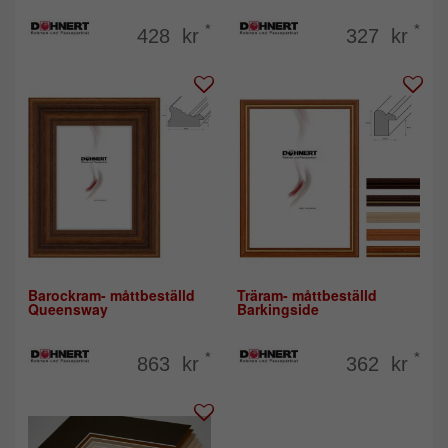
*
*
428 kr
327 kr
Barockram- måttbeställd
Träram- måttbeställd
Queensway
Barkingside
*
*
863 kr
362 kr