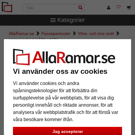
Kategorier
AllaRamar.se
Passepartouter
Yttre- och inre snitt
passepartout måttbeställd
passepartout måttbeställd
Pictures
Preview
Vi använder oss av cookies
Vi använder cookies och andra
spårningsteknologier för att förbättra din
surfupplevelse på vår webbplats, för att visa dig
personligt innehåll och riktade annonser, för att
analysera vår webbplatstrafik och för att förstå var
våra besökare kommer ifrån.
Jag accepterar