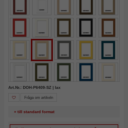
Art.Nr.: DOH-P6409-SZ | lax
Fråga om artikeln
» till standard format