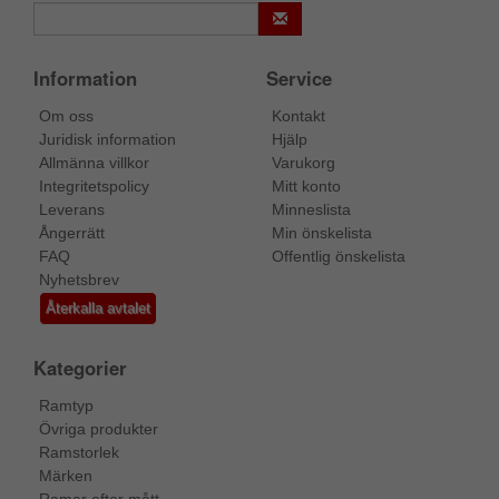
Information
Service
Om oss
Kontakt
Juridisk information
Hjälp
Allmänna villkor
Varukorg
Integritetspolicy
Mitt konto
Leverans
Minneslista
Ångerrätt
Min önskelista
FAQ
Offentlig önskelista
Nyhetsbrev
Återkalla avtalet
Kategorier
Ramtyp
Övriga produkter
Ramstorlek
Märken
Ramar efter mått