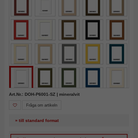
Art.Nr.: DOH-P6001-SZ | mineralvit
Fråga om artikeln
» till standard format