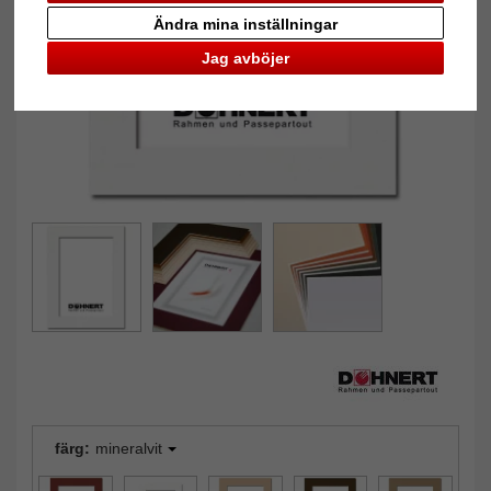
Tillbaka
Näst
Ändra mina inställningar
Jag avböjer
färg:
mineralvit