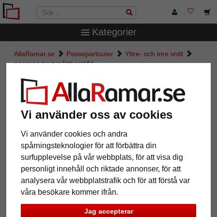
Kategorier
AllaRamar.se
Passepartouter
Yttre- och inre snitt
passepartout måttbeställd
passepartout måttbeställd
Pictures
Preview
Vi använder oss av cookies
Vi använder cookies och andra
spårningsteknologier för att förbättra din
surfupplevelse på vår webbplats, för att visa dig
personligt innehåll och riktade annonser, för att
analysera vår webbplatstrafik och för att förstå var
våra besökare kommer ifrån.
Jag accepterar