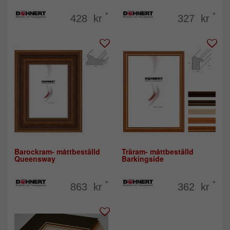
*
*
428 kr
327 kr
Barockram- måttbeställd
Träram- måttbeställd
Queensway
Barkingside
*
*
863 kr
362 kr