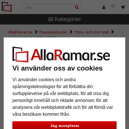
Kategorier
AllaRamar.se
Passepartouter
Yttre- och inre snitt
passepartout måttbeställd
passepartout måttbeställd
Pictures
Preview
Vi använder oss av cookies
Vi använder cookies och andra
spårningsteknologier för att förbättra din
surfupplevelse på vår webbplats, för att visa dig
personligt innehåll och riktade annonser, för att
analysera vår webbplatstrafik och för att förstå var
våra besökare kommer ifrån.
Jag accepterar