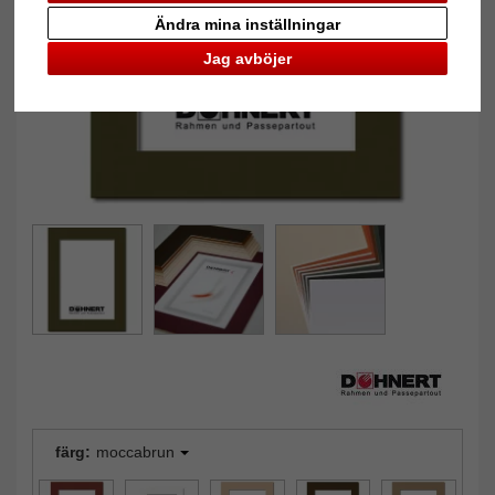
Tillbaka
Näst
Ändra mina inställningar
Jag avböjer
färg:
moccabrun