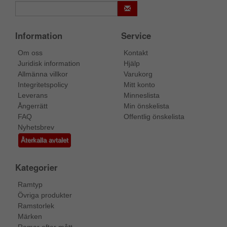
Information
Service
Om oss
Kontakt
Juridisk information
Hjälp
Allmänna villkor
Varukorg
Integritetspolicy
Mitt konto
Leverans
Minneslista
Ångerrätt
Min önskelista
FAQ
Offentlig önskelista
Nyhetsbrev
Återkalla avtalet
Kategorier
Ramtyp
Övriga produkter
Ramstorlek
Märken
Ramar efter mått