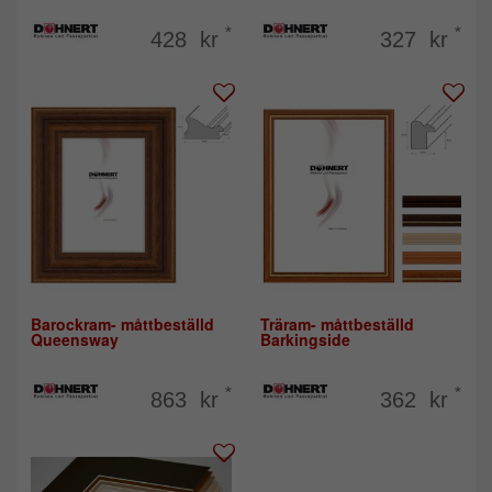
*
*
428 kr
327 kr
Barockram- måttbeställd
Träram- måttbeställd
Queensway
Barkingside
*
*
863 kr
362 kr