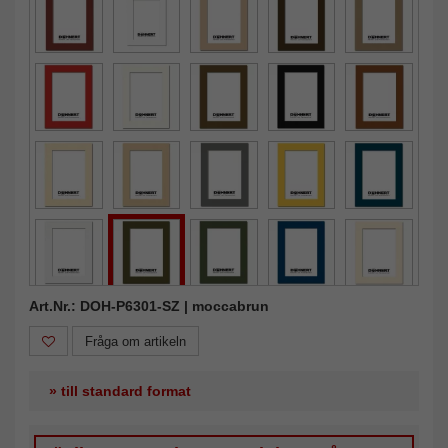
Art.Nr.: DOH-P6301-SZ | moccabrun
Fråga om artikeln
» till standard format