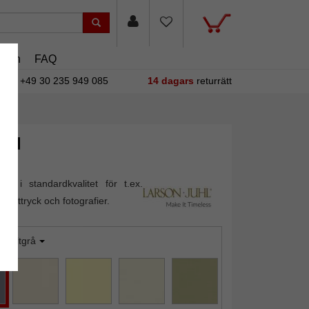
asin
FAQ
+49 30 235 949 085
14 dagars
returrätt
lld
out i standardkvalitet för t.ex.
konsttryck och fotografier.
asaltgrå