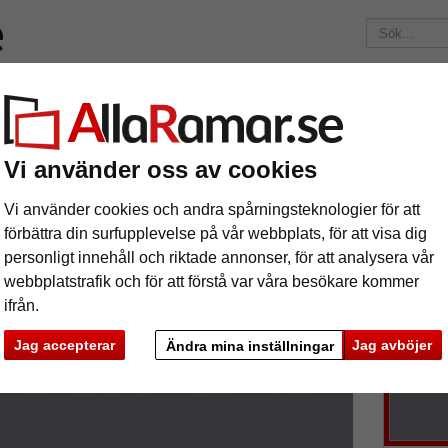
ärken
Ramar efter mått
Passepartouter
Tillbehör
Mag
195 kr
i leveranskostnad.
Oavsett hur mycket du beställer.
nitt
1,6 mm WhiteCore passepartout måttbeställd
Vi använder oss av cookies
6 mm WhiteCore passepartout måttbestä
Vi använder cookies och andra spårningsteknologier för att
förbättra din surfupplevelse på vår webbplats, för att visa dig
personligt innehåll och riktade annonser, för att analysera vår
tures
Preview
Passepart
webbplatstrafik och för att förstå var våra besökare kommer
affischer, 
ifrån.
Jag accepterar
Jag avböjer
Ändra mina inställningar
färg:
b