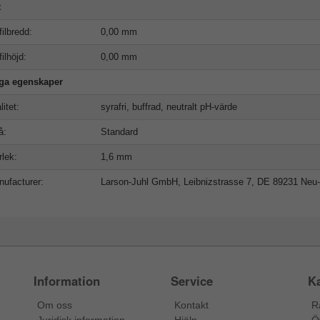
t
filbredd:
0,00 mm
filhöjd:
0,00 mm
iga egenskaper
litet:
syrafri, buffrad, neutralt pH-värde
å:
Standard
rlek:
1,6 mm
ufacturer:
Larson-Juhl GmbH, Leibnizstrasse 7, DE 89231 Neu
Information
Service
Ka
Om oss
Kontakt
R