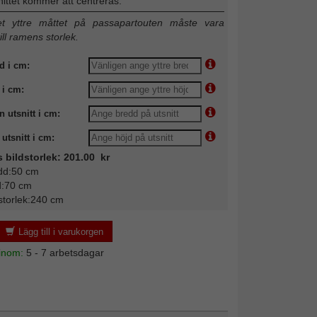
nittet kommer att centreras.
 yttre måttet på passapartouten måste vara
till ramens storlek.
d i cm:
 i cm:
n utsnitt i cm:
utsnitt i cm:
s bildstorlek: 201.00 kr
dd:50 cm
d:70 cm
storlek:240 cm
Lägg till i varukorgen
 inom:
5 - 7 arbetsdagar