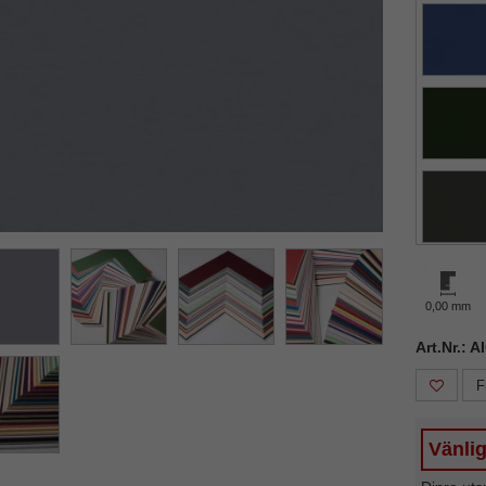
ka
Nästa
0,00 mm
Art.Nr.: 
F
Vänlig