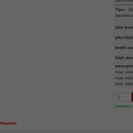
Dinre uts
Tips:
Det
identiskt 
yttre bred
yttre höjd
bredd uta
höjd utan 
meterpri
max. bre
max. höj
max. bild
Leverans
ifikation