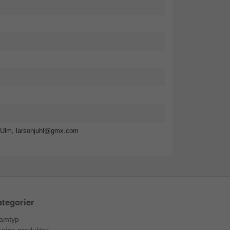
-Ulm,
larsonjuhl@gmx.com
tegorier
amtyp