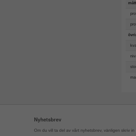
måt
pro
pro
övr
kva
niv
sto
man
Nyhetsbrev
Om du vill ta del av vårt nyhetsbrev, vänligen skriv in