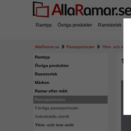
Ramtyp
Övriga produkter
Ramstorlek
M
AllaRamar.se
Passepartouter
Yttre- och inre s
Ramtyp
1,
Övriga produkter
Ramstorlek
Pic
Märken
Ramar efter mått
Passepartouter
Färdiga passepartouter
Individulella utsnitt
Yttre- och inre snitt