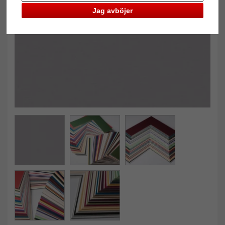
Jag avböjer
Tillbaka
Näst