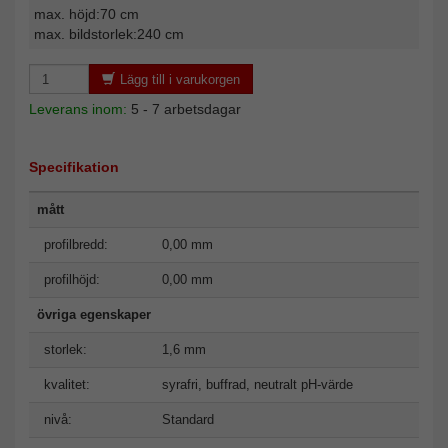
max. höjd:70 cm
max. bildstorlek:240 cm
Lägg till i varukorgen
Leverans inom:
5 - 7 arbetsdagar
Specifikation
mått
profilbredd:
0,00 mm
profilhöjd:
0,00 mm
övriga egenskaper
storlek:
1,6 mm
kvalitet:
syrafri, buffrad, neutralt pH-värde
nivå:
Standard