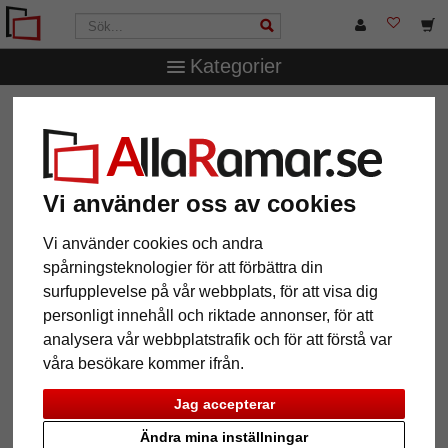
Kategorier
AllaRamar.se
Passepartouter
Yttre- och inre snitt
1,6
mm WhiteCore passepartout måttbeställd
1,6 mm WhiteCore passepartout
måttbeställd
Vi använder oss av cookies
Vi använder cookies och andra
Pictures
Preview
spårningsteknologier för att förbättra din
surfupplevelse på vår webbplats, för att visa dig
personligt innehåll och riktade annonser, för att
analysera vår webbplatstrafik och för att förstå var
våra besökare kommer ifrån.
Jag accepterar
Ändra mina inställningar