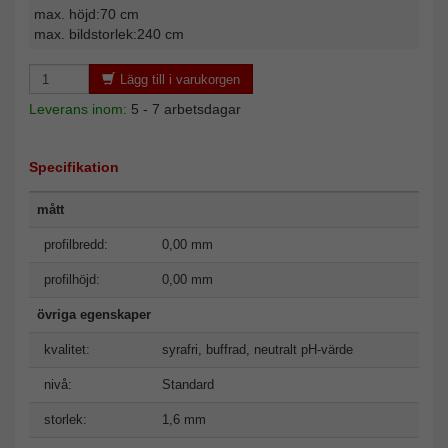
max. höjd:70 cm
max. bildstorlek:240 cm
Lägg till i varukorgen
Leverans inom:
5 - 7 arbetsdagar
Specifikation
mått
profilbredd:
0,00 mm
profilhöjd:
0,00 mm
övriga egenskaper
kvalitet:
syrafri, buffrad, neutralt pH-värde
nivå:
Standard
storlek:
1,6 mm