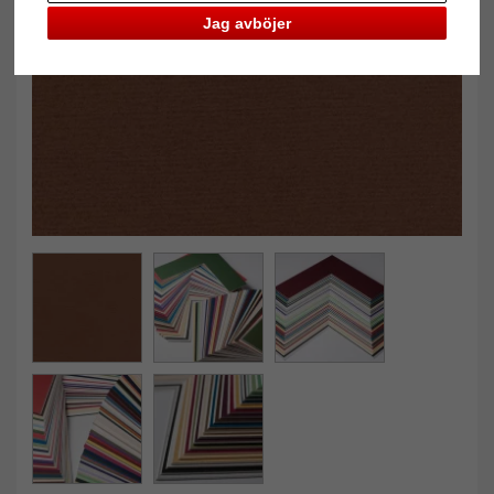
Jag avböjer
Tillbaka
Näst