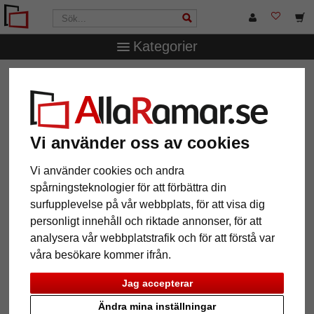
Kategorier
AllaRamar.se
Passepartouter
Yttre- och inre snitt
1,6
mm WhiteCore passepartout måttbeställd
1,6 mm WhiteCore passepartout
måttbeställd
Vi använder oss av cookies
Vi använder cookies och andra
Pictures
Preview
spårningsteknologier för att förbättra din
surfupplevelse på vår webbplats, för att visa dig
personligt innehåll och riktade annonser, för att
analysera vår webbplatstrafik och för att förstå var
våra besökare kommer ifrån.
Jag accepterar
Ändra mina inställningar