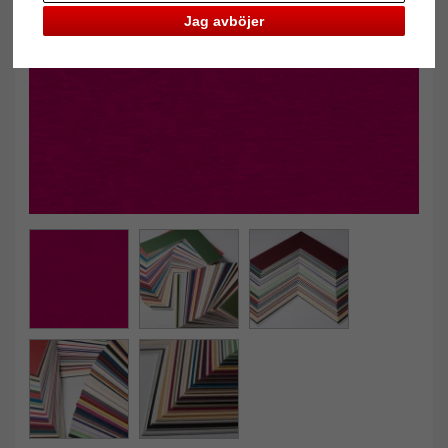
Jag avböjer
Tillbaka
Näst