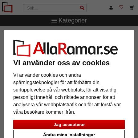
Kategorier
AllaRamar.se
Passepartouter
Yttre- och inre snitt
1,6
mm WhiteCore passepartout måttbeställd
1,6 mm WhiteCore passepartout
måttbeställd
Vi använder oss av cookies
Vi använder cookies och andra
Pictures
Preview
spårningsteknologier för att förbättra din
surfupplevelse på vår webbplats, för att visa dig
personligt innehåll och riktade annonser, för att
analysera vår webbplatstrafik och för att förstå var
våra besökare kommer ifrån.
Jag accepterar
Ändra mina inställningar