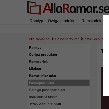
Ramtyp
Övriga produkter
Ramstorlek
M
AllaRamar.se
Passepartouter
Yttre- och inre s
Ramtyp
1,
Övriga produkter
Ramstorlek
Pic
Märken
Ramar efter mått
Passepartouter
Färdiga passepartouter
Individulella utsnitt
Yttre- och inre snitt