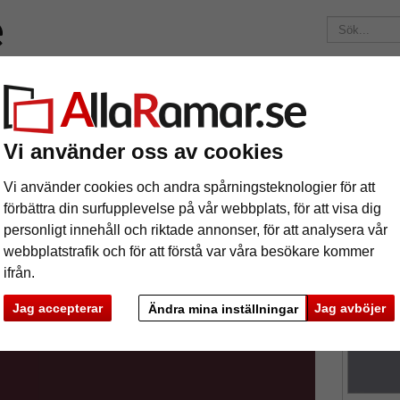
ärken
Ramar efter mått
Passepartouter
Tillbehör
Mag
195 kr
i leveranskostnad.
Oavsett hur mycket du beställer.
nitt
1,6 mm WhiteCore passepartout måttbeställd
Vi använder oss av cookies
6 mm WhiteCore passepartout måttbestä
Vi använder cookies och andra spårningsteknologier för att
förbättra din surfupplevelse på vår webbplats, för att visa dig
personligt innehåll och riktade annonser, för att analysera vår
tures
Preview
Passepart
webbplatstrafik och för att förstå var våra besökare kommer
affischer, 
ifrån.
Jag accepterar
Jag avböjer
Ändra mina inställningar
färg:
s