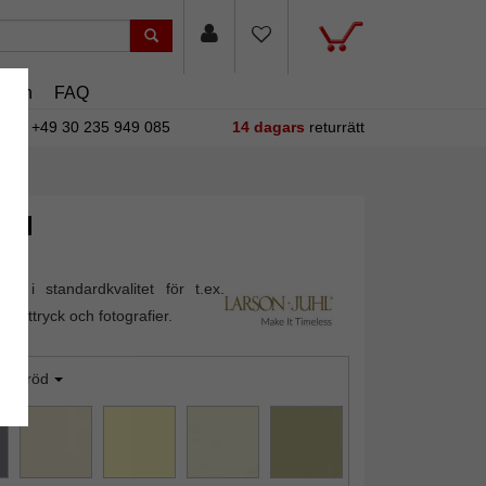
asin
FAQ
+49 30 235 949 085
14 dagars
returrätt
lld
out i standardkvalitet för t.ex.
konsttryck och fotografier.
vartröd