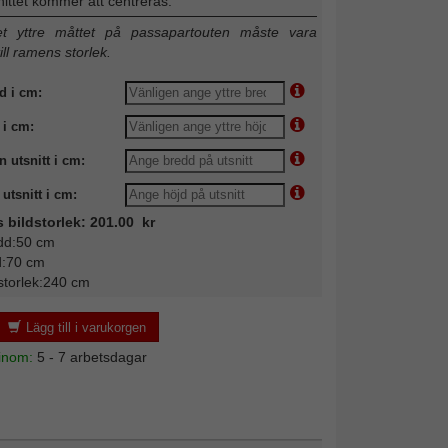
nittet kommer att centreras.
 yttre måttet på passapartouten måste vara
till ramens storlek.
d i cm:
 i cm:
n utsnitt i cm:
utsnitt i cm:
s bildstorlek: 201.00 kr
dd:50 cm
d:70 cm
storlek:240 cm
Lägg till i varukorgen
 inom:
5 - 7 arbetsdagar