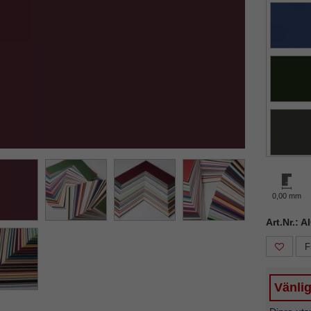
ka
Nästa
0,00 mm
Art.Nr.: 
F
Vänlig