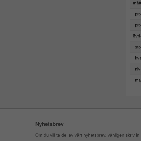
måt
pro
pro
övr
sto
kva
niv
man
Nyhetsbrev
Om du vill ta del av vårt nyhetsbrev, vänligen skriv in