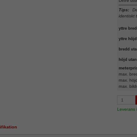
Dinre uts
Tips:
Det
identiskt 
yttre bred
yttre höjd
bredd uta
höjd utan 
meterpri
max. bre
max. höj
max. bild
Leverans
ifikation