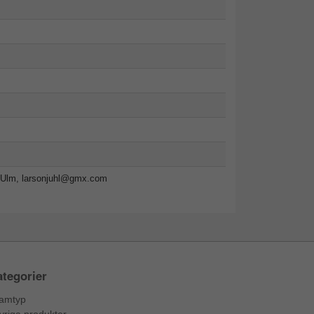
-Ulm,
larsonjuhl@gmx.com
tegorier
amtyp