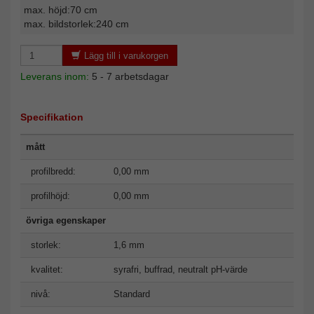
max. höjd:70 cm
max. bildstorlek:240 cm
Lägg till i varukorgen
Leverans inom:
5 - 7 arbetsdagar
Specifikation
mått
profilbredd:
0,00 mm
profilhöjd:
0,00 mm
övriga egenskaper
storlek:
1,6 mm
kvalitet:
syrafri, buffrad, neutralt pH-värde
nivå:
Standard