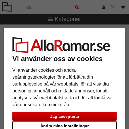
Kategorier
AllaRamar.se
Passepartouter
Yttre- och inre snitt
1,6
mm WhiteCore passepartout måttbeställd
1,6 mm WhiteCore passepartout
måttbeställd
Vi använder oss av cookies
Vi använder cookies och andra
Pictures
Preview
spårningsteknologier för att förbättra din
surfupplevelse på vår webbplats, för att visa dig
personligt innehåll och riktade annonser, för att
analysera vår webbplatstrafik och för att förstå var
våra besökare kommer ifrån.
Jag accepterar
Ändra mina inställningar