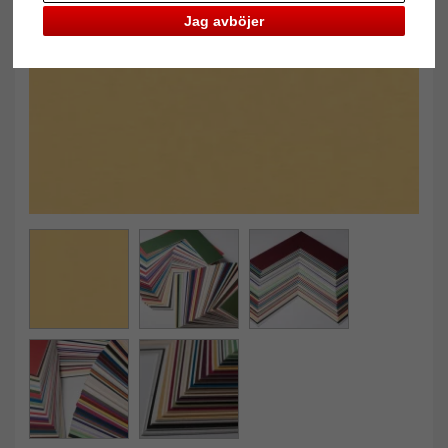
Jag avböjer
Tillbaka
Näst