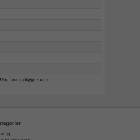
-Ulm,
larsonjuhl@gmx.com
tegorier
amtyp