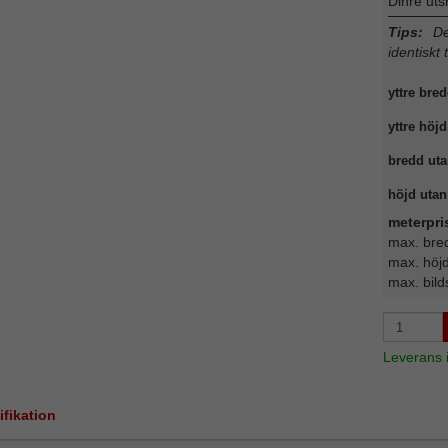
Dinre uts
Tips:
Det
identiskt 
yttre bred
yttre höjd
bredd uta
höjd utan 
meterpri
max. bre
max. höj
max. bild
Leverans
ifikation