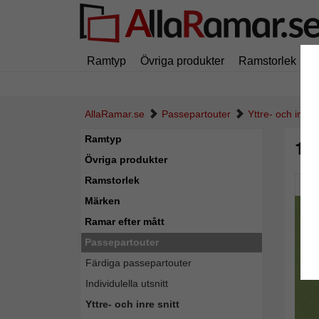
Ramtyp
Övriga produkter
Ramstorlek
M
AllaRamar.se
Passepartouter
Yttre- och inre s
Ramtyp
1,
Övriga produkter
Ramstorlek
Pic
Märken
Ramar efter mått
Passepartouter
Färdiga passepartouter
Individulella utsnitt
Yttre- och inre snitt