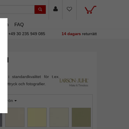
asin
FAQ
+49 30 235 949 085
14 dagars
returrätt
lld
out i standardkvalitet för t.ex.
konsttryck och fotografier.
majgrön