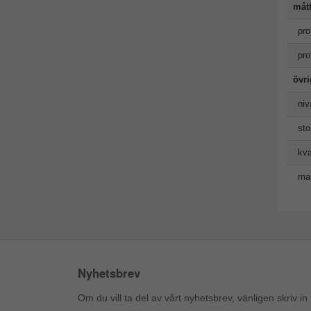
måt
pro
pro
övr
niv
sto
kva
man
Nyhetsbrev
Om du vill ta del av vårt nyhetsbrev, vänligen skriv in