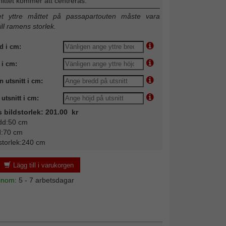
nittet kommer att centreras.
 yttre måttet på passapartouten måste vara
till ramens storlek.
d i cm:
 i cm:
n utsnitt i cm:
utsnitt i cm:
s bildstorlek: 201.00 kr
dd:50 cm
d:70 cm
storlek:240 cm
Lägg till i varukorgen
 inom:
5 - 7 arbetsdagar