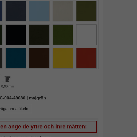
0,00 mm
AIC-004-49080 | majgrön
råga om artikeln
en ange de yttre och inre måtten!