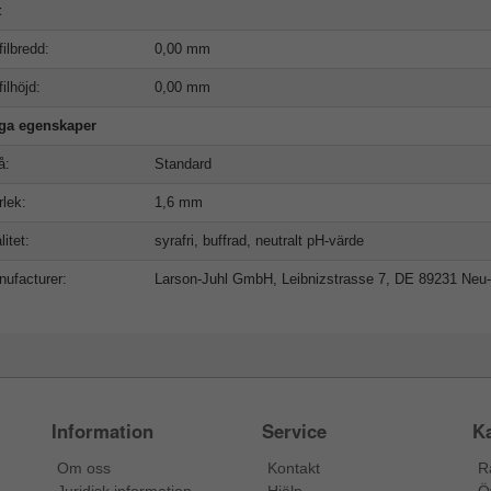
t
filbredd:
0,00 mm
filhöjd:
0,00 mm
iga egenskaper
å:
Standard
rlek:
1,6 mm
litet:
syrafri, buffrad, neutralt pH-värde
ufacturer:
Larson-Juhl GmbH, Leibnizstrasse 7, DE 89231 Neu
Information
Service
Ka
Om oss
Kontakt
R