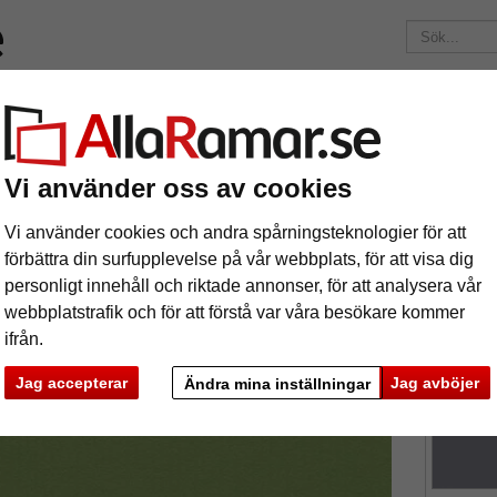
ärken
Ramar efter mått
Passepartouter
Tillbehör
Mag
195 kr
i leveranskostnad.
Oavsett hur mycket du beställer.
nitt
1,6 mm WhiteCore passepartout måttbeställd
Vi använder oss av cookies
6 mm WhiteCore passepartout måttbestä
Vi använder cookies och andra spårningsteknologier för att
förbättra din surfupplevelse på vår webbplats, för att visa dig
personligt innehåll och riktade annonser, för att analysera vår
tures
Preview
Passepart
webbplatstrafik och för att förstå var våra besökare kommer
affischer, 
ifrån.
Jag accepterar
Jag avböjer
Ändra mina inställningar
färg: