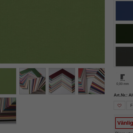
ka
Nästa
0,00 mm
Art.Nr.: 
F
Vänlig