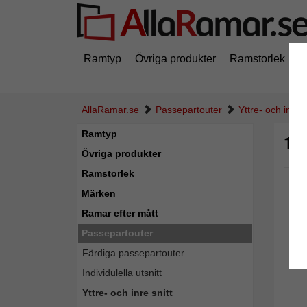
Ramtyp
Övriga produkter
Ramstorlek
M
AllaRamar.se
Passepartouter
Yttre- och inre s
Ramtyp
1,
Övriga produkter
Ramstorlek
Pic
Märken
Ramar efter mått
Passepartouter
Färdiga passepartouter
Individulella utsnitt
Yttre- och inre snitt