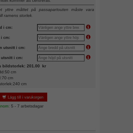
nittet kommer att centreras.
 yttre måttet på passapartouten måste vara
till ramens storlek.
d i cm:
 i cm:
n utsnitt i cm:
utsnitt i cm:
s bildstorlek: 201.00 kr
dd:50 cm
d:70 cm
storlek:240 cm
Lägg till i varukorgen
 inom:
5 - 7 arbetsdagar