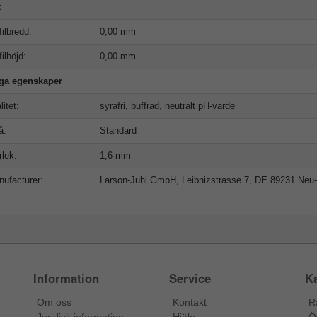
t
filbredd:
0,00 mm
filhöjd:
0,00 mm
iga egenskaper
litet:
syrafri, buffrad, neutralt pH-värde
å:
Standard
rlek:
1,6 mm
ufacturer:
Larson-Juhl GmbH, Leibnizstrasse 7, DE 89231 Neu
Information
Service
Ka
Om oss
Kontakt
R