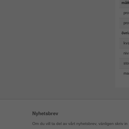
måt
pro
pro
övr
kva
niv
sto
man
Nyhetsbrev
Om du vill ta del av vårt nyhetsbrev, vänligen skriv in