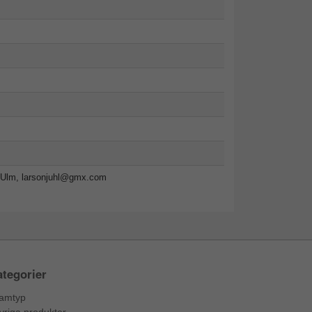
-Ulm,
larsonjuhl@gmx.com
tegorier
amtyp