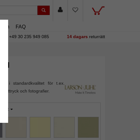
asin
FAQ
+49 30 235 949 085
14 dagars
returrätt
lld
out i standardkvalitet för t.ex.
konsttryck och fotografier.
råvit