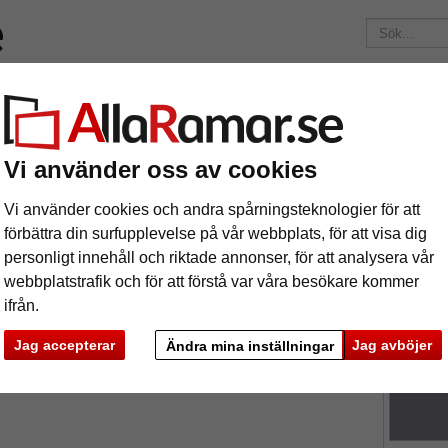
ärken
Ramar efter mått
Passepartouter
Tillbehör
Mag
195 kr
i leveranskostnad.
Oavsett hur mycket du beställer.
nitt
1,6 mm WhiteCore passepartout måttbeställd
Vi använder oss av cookies
6 mm WhiteCore passepartout måttbestä
Vi använder cookies och andra spårningsteknologier för att
förbättra din surfupplevelse på vår webbplats, för att visa dig
personligt innehåll och riktade annonser, för att analysera vår
tures
Preview
Passepart
webbplatstrafik och för att förstå var våra besökare kommer
affischer, 
ifrån.
Jag accepterar
Jag avböjer
Ändra mina inställningar
färg:
g