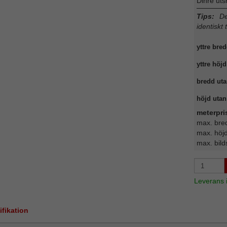
Dinre uts
Tips:
Det
identiskt 
yttre bred
yttre höjd
bredd uta
höjd utan 
meterpri
max. bre
max. höj
max. bild
Leverans
ifikation