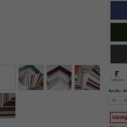
ka
Nästa
0,00 mm
Art.Nr.: A
F
Vänlig