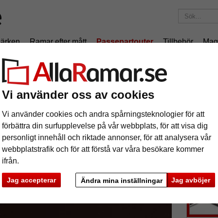
ärken
Ramar efter mått
Passepartouter
Tillbehör
Mag
195 kr
i leveranskostnad.
Oavsett hur mycket du beställer.
nitt
Måttbeställd passepartout
Vi använder oss av cookies
ttbeställd passepartout
Vi använder cookies och andra spårningsteknologier för att
förbättra din surfupplevelse på vår webbplats, för att visa dig
tures
Preview
Passepart
personligt innehåll och riktade annonser, för att analysera vår
yttermått.
webbplatstrafik och för att förstå var våra besökare kommer
ifrån.
färg:
Jag accepterar
Jag avböjer
Ändra mina inställningar