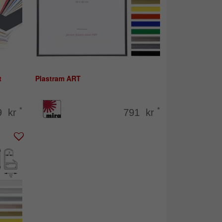
t
Plastram ART
*
*
9 kr
791 kr