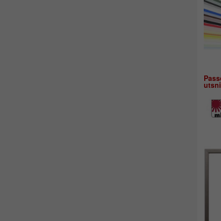
Pass
utsni