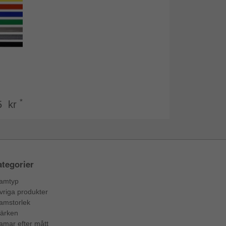
*
5 kr
tegorier
amtyp
vriga produkter
amstorlek
ärken
amar efter mått