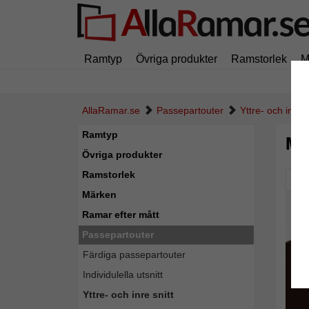
Ramtyp
Övriga produkter
Ramstorlek
M
AllaRamar.se
Passepartouter
Yttre- och inre s
Ramtyp
Må
Övriga produkter
Ramstorlek
Pic
Märken
Ramar efter mått
Passepartouter
Färdiga passepartouter
Individulella utsnitt
Yttre- och inre snitt