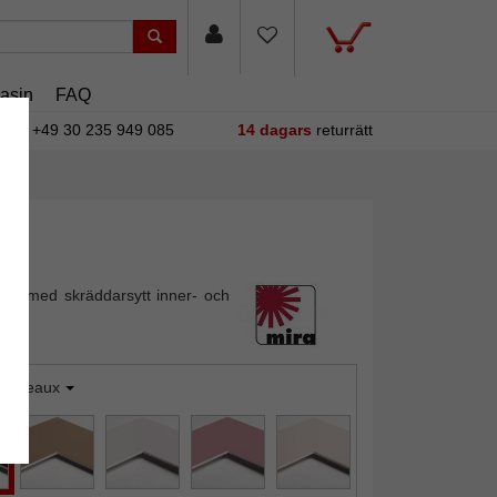
asin
FAQ
+49 30 235 949 085
14 dagars
returrätt
out med skräddarsytt inner- och
Bordeaux