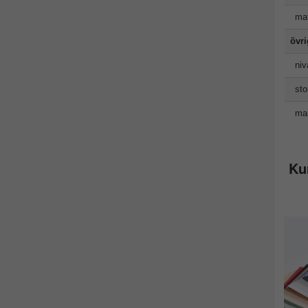
mat
övr
niv
sto
man
Ku