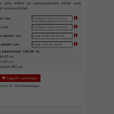
 yttre måttet på passapartouten måste vara
till ramens storlek.
d i cm:
 i cm:
n utsnitt i cm:
utsnitt i cm:
s bildstorlek: 139.00 kr
dd:80 cm
d:100 cm
storlek:360 cm
Lägg till i varukorgen
 inom:
8 - 10 arbetsdagar