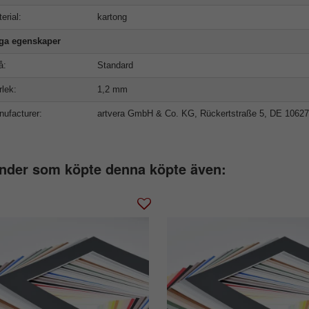
erial:
kartong
iga egenskaper
å:
Standard
rlek:
1,2 mm
ufacturer:
artvera GmbH & Co. KG, Rückertstraße 5, DE 10627
nder som köpte denna köpte även: