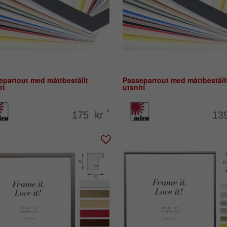
epartout med måttbeställt
Passepartout med måttbeställ
tt
utsnitt
*
175 kr
13