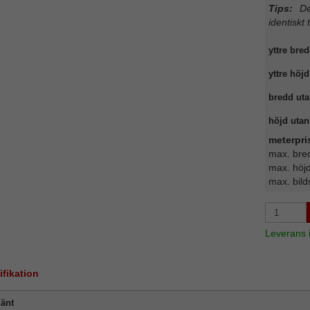
Tips:
Det
identiskt 
yttre bred
yttre höjd
bredd uta
höjd utan 
meterpri
max. bre
max. höj
max. bild
Leverans
ifikation
änt