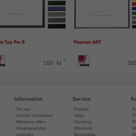
am Top Pro S
Plastram ART
*
166 kr
16
Information
Service
Ka
Om oss
Kontakt
R
Juridisk information
Hjälp
Ö
Allmänna villkor
Varukorg
R
Integritetspolicy
Mitt konto
M
Leverans
Minneslista
R