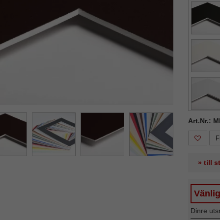
ka
Nästa
Art.Nr.: 
F
» till 
Vänlig
Dinre uts