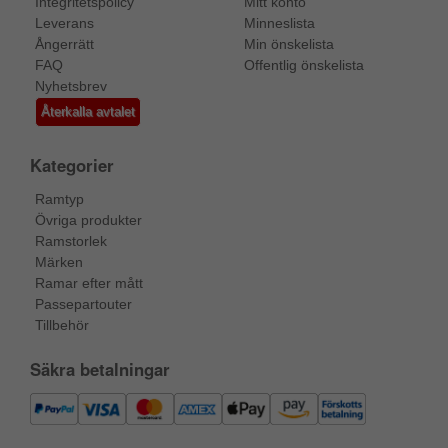
Integritetspolicy
Mitt konto
Leverans
Minneslista
Ångerrätt
Min önskelista
FAQ
Offentlig önskelista
Nyhetsbrev
Återkalla avtalet
Kategorier
Ramtyp
Övriga produkter
Ramstorlek
Märken
Ramar efter mått
Passepartouter
Tillbehör
Säkra betalningar