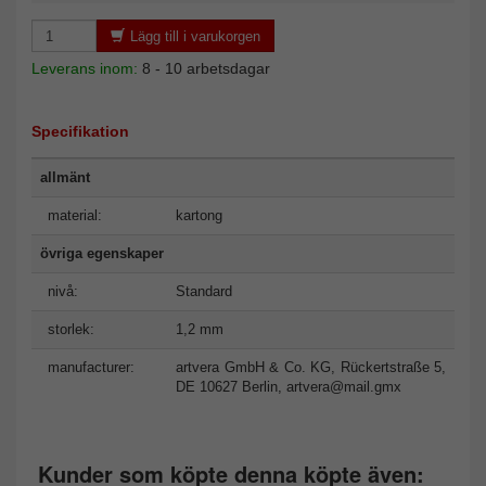
Lägg till i varukorgen
Leverans inom:
8 - 10 arbetsdagar
Specifikation
allmänt
material:
kartong
övriga egenskaper
nivå:
Standard
storlek:
1,2 mm
manufacturer:
artvera GmbH & Co. KG, Rückertstraße 5,
DE 10627 Berlin,
artvera@mail.gmx
Kunder som köpte denna köpte även: