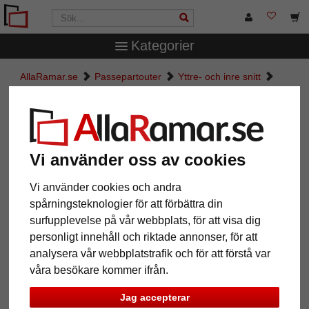
Kategorier
AllaRamar.se
Passepartouter
Yttre- och inre snitt
Måttbeställd passepartout
Måttbeställd passepartout
Vi använder oss av cookies
Pictures
Preview
Vi använder cookies och andra
spårningsteknologier för att förbättra din
surfupplevelse på vår webbplats, för att visa dig
personligt innehåll och riktade annonser, för att
analysera vår webbplatstrafik och för att förstå var
våra besökare kommer ifrån.
Jag accepterar