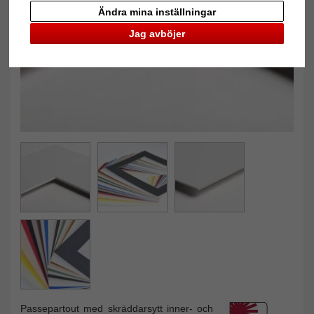
Tillbaka
Näst
Ändra mina inställningar
Jag avböjer
Passepartout med skräddarsytt inner- och