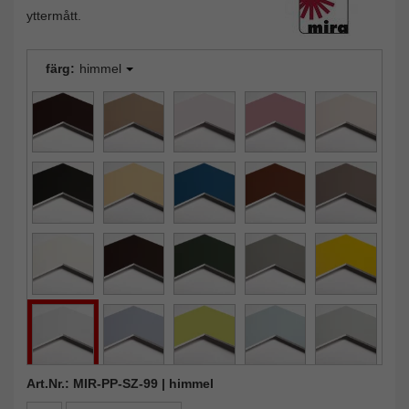
yttermått.
färg:
himmel
Art.Nr.: MIR-PP-SZ-99 | himmel