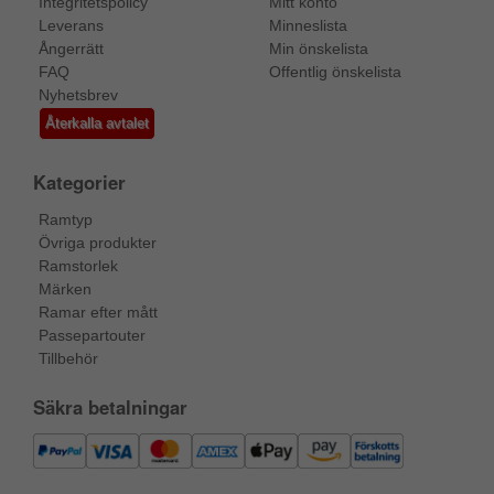
Integritetspolicy
Mitt konto
Leverans
Minneslista
Ångerrätt
Min önskelista
FAQ
Offentlig önskelista
Nyhetsbrev
Återkalla avtalet
Kategorier
Ramtyp
Övriga produkter
Ramstorlek
Märken
Ramar efter mått
Passepartouter
Tillbehör
Säkra betalningar