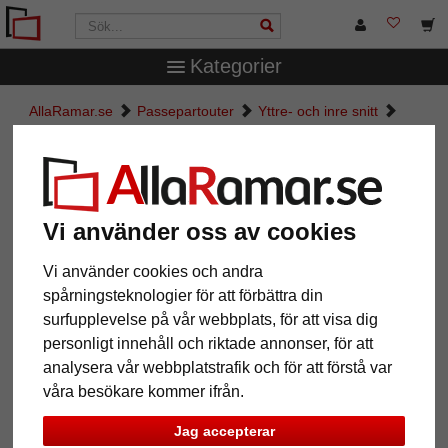
Kategorier
AllaRamar.se
Passepartouter
Yttre- och inre snitt
Måttbeställd passepartout
Måttbeställd passepartout
Vi använder oss av cookies
Pictures
Preview
Vi använder cookies och andra
spårningsteknologier för att förbättra din
surfupplevelse på vår webbplats, för att visa dig
personligt innehåll och riktade annonser, för att
analysera vår webbplatstrafik och för att förstå var
våra besökare kommer ifrån.
Jag accepterar