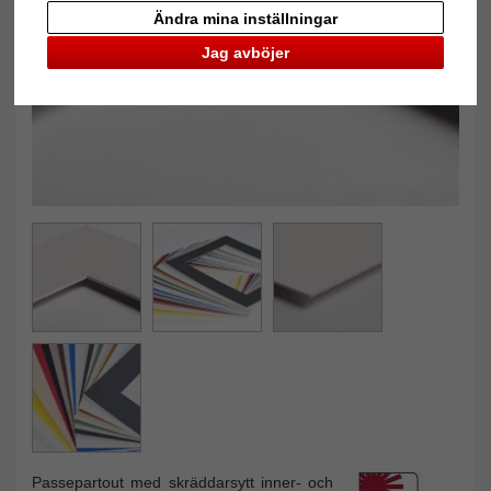
Tillbaka
Näst
Ändra mina inställningar
Jag avböjer
Passepartout med skräddarsytt inner- och