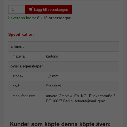
Lägg till i varukorgen
Leverans inom:
8 - 10 arbetsdagar
Specifikation
allmänt
material:
kartong
övriga egenskaper
storlek:
1,2 mm
nivå:
Standard
manufacturer:
artvera GmbH & Co. KG, Rückertstraße 5,
DE 10627 Berlin,
artvera@mail.gmx
Kunder som köpte denna köpte även: