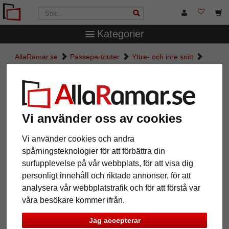
Kategorier
AllaRamar.se
Passepartouter
Yttre- och inre snitt
Måttbeställd passepartout
Måttbeställd passepartout
Vi använder oss av cookies
Pictures
Preview
Vi använder cookies och andra
spårningsteknologier för att förbättra din
surfupplevelse på vår webbplats, för att visa dig
personligt innehåll och riktade annonser, för att
analysera vår webbplatstrafik och för att förstå var
våra besökare kommer ifrån.
Jag accepterar