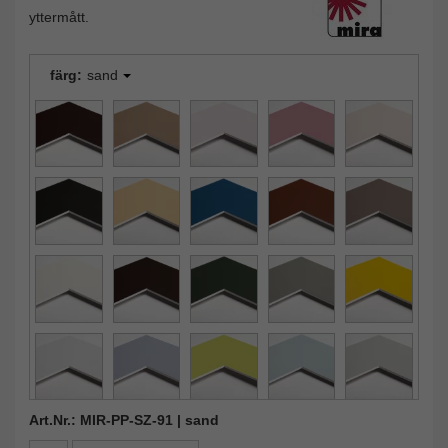
yttermått.
färg:
sand
Art.Nr.: MIR-PP-SZ-91 | sand