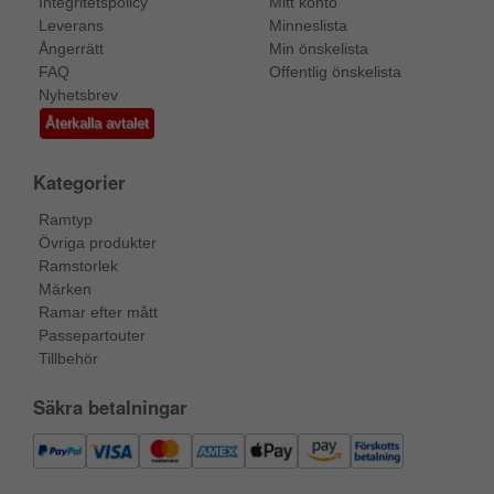
Integritetspolicy
Mitt konto
Leverans
Minneslista
Ångerrätt
Min önskelista
FAQ
Offentlig önskelista
Nyhetsbrev
Återkalla avtalet
Kategorier
Ramtyp
Övriga produkter
Ramstorlek
Märken
Ramar efter mått
Passepartouter
Tillbehör
Säkra betalningar