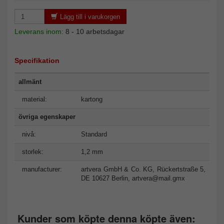
Lägg till i varukorgen
Leverans inom:
8 - 10 arbetsdagar
Specifikation
allmänt
material:
kartong
övriga egenskaper
nivå:
Standard
storlek:
1,2 mm
manufacturer:
artvera GmbH & Co. KG, Rückertstraße 5,
DE 10627 Berlin,
artvera@mail.gmx
Kunder som köpte denna köpte även: