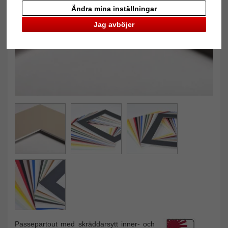
Tillbaka
Näst
Ändra mina inställningar
Jag avböjer
Passepartout med skräddarsytt inner- och