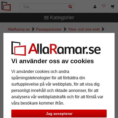
Kategorier
AllaRamar.se
Passepartouter
Yttre- och inre snitt
Måttbeställd passepartout
Måttbeställd passepartout
Vi använder oss av cookies
Pictures
Preview
Vi använder cookies och andra
spårningsteknologier för att förbättra din
surfupplevelse på vår webbplats, för att visa dig
personligt innehåll och riktade annonser, för att
analysera vår webbplatstrafik och för att förstå var
våra besökare kommer ifrån.
Jag accepterar