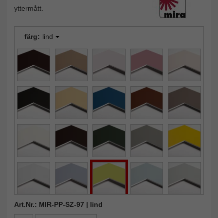
yttermått.
färg:
lind
Art.Nr.: MIR-PP-SZ-97 | lind