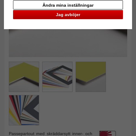
Tillbaka
Näst
Ändra mina inställningar
Jag avböjer
Passepartout med skräddarsytt inner- och