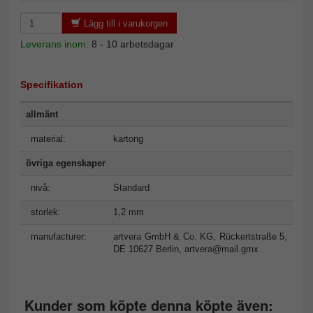
Lägg till i varukorgen
Leverans inom:
8 - 10 arbetsdagar
Specifikation
allmänt
material:
kartong
övriga egenskaper
nivå:
Standard
storlek:
1,2 mm
manufacturer:
artvera GmbH & Co. KG, Rückertstraße 5,
DE 10627 Berlin,
artvera@mail.gmx
Kunder som köpte denna köpte även: