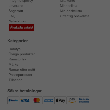
Integritetspolicy
Mitt konto
Leverans
Minneslista
Ångerrätt
Min önskelista
FAQ
Offentlig önskelista
Nyhetsbrev
Återkalla avtalet
Kategorier
Ramtyp
Övriga produkter
Ramstorlek
Märken
Ramar efter mått
Passepartouter
Tillbehör
Säkra betalningar