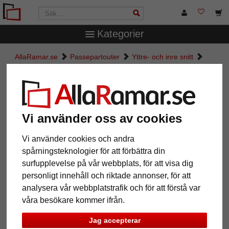
Kategorier
AllaRamar.se
Passepartouter
Yttre- och inre snitt
Måttbeställd passepartout
Måttbeställd passepartout
Vi använder oss av cookies
Pictures
Preview
Vi använder cookies och andra
spårningsteknologier för att förbättra din
surfupplevelse på vår webbplats, för att visa dig
personligt innehåll och riktade annonser, för att
analysera vår webbplatstrafik och för att förstå var
våra besökare kommer ifrån.
Jag accepterar