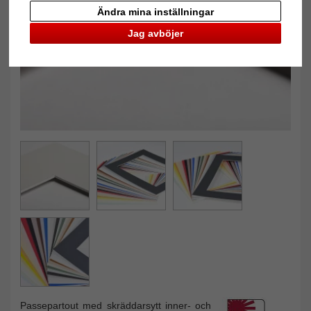
Tillbaka
Näst
Ändra mina inställningar
Jag avböjer
Passepartout med skräddarsytt inner- och