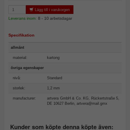
Lägg till i varukorgen
Leverans inom:
8 - 10 arbetsdagar
Specifikation
allmänt
material:
kartong
övriga egenskaper
nivå:
Standard
storlek:
1,2 mm
manufacturer:
artvera GmbH & Co. KG, Rückertstraße 5,
DE 10627 Berlin,
artvera@mail.gmx
Kunder som köpte denna köpte även: