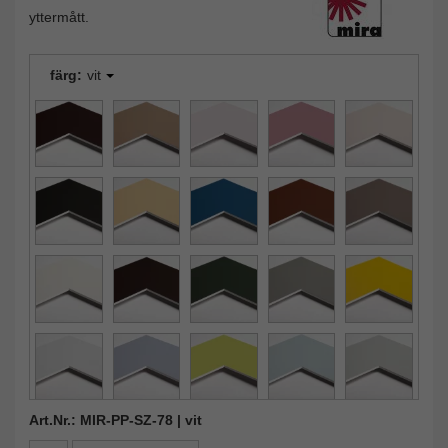
yttermått.
färg:
vit
Art.Nr.: MIR-PP-SZ-78 | vit