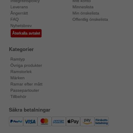
Integritetspolicy
Mitt konto
Leverans
Minneslista
Ångerrätt
Min önskelista
FAQ
Offentlig önskelista
Nyhetsbrev
Återkalla avtalet
Kategorier
Ramtyp
Övriga produkter
Ramstorlek
Märken
Ramar efter mått
Passepartouter
Tillbehör
Säkra betalningar