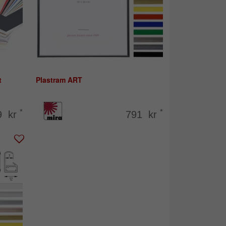
t
Plastram ART
*
*
9 kr
791 kr