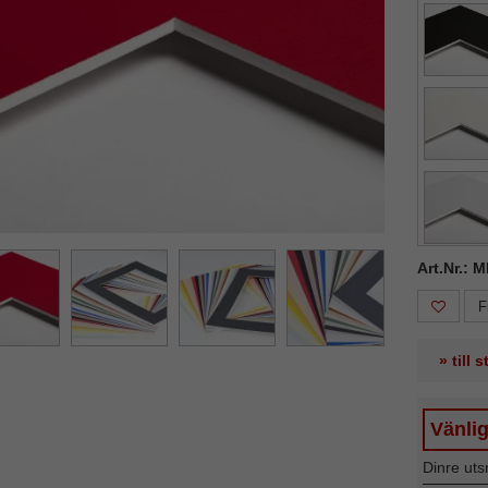
ka
Nästa
Art.Nr.: 
F
» till 
Vänlig
Dinre uts