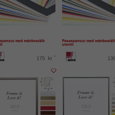
epartout med måttbeställt
Passepartout med måttbeställ
tt
utsnitt
*
175 kr
13