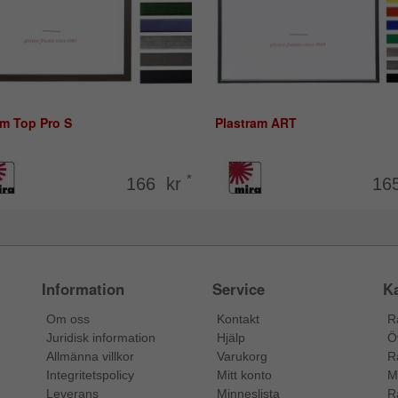
am Top Pro S
Plastram ART
*
166 kr
16
Information
Service
Ka
Om oss
Kontakt
R
Juridisk information
Hjälp
Ö
Allmänna villkor
Varukorg
R
Integritetspolicy
Mitt konto
M
Leverans
Minneslista
R