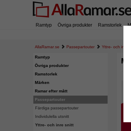
Ramtyp
Övriga produkter
Ramstorlek
M
AllaRamar.se
Passepartouter
Yttre- och inre s
Ramtyp
Må
Övriga produkter
Ramstorlek
Pic
Märken
Ramar efter mått
Passepartouter
Färdiga passepartouter
Individulella utsnitt
Yttre- och inre snitt