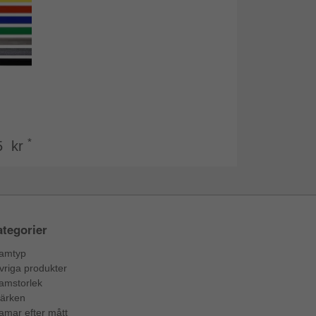
*
5 kr
tegorier
amtyp
vriga produkter
amstorlek
ärken
amar efter mått