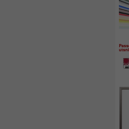
Pass
utsni