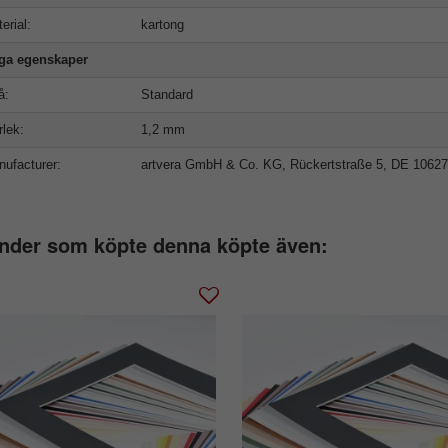
erial:
kartong
iga egenskaper
å:
Standard
rlek:
1,2 mm
ufacturer:
artvera GmbH & Co. KG, Rückertstraße 5, DE 10627
nder som köpte denna köpte även: