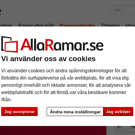
ärken
Ramar efter mått
Passepartouter
Tillbehör
Mag
195 kr
i leveranskostnad.
Oavsett hur mycket du beställer.
nitt
Måttbeställd passepartout
Vi använder oss av cookies
ttbeställd passepartout
Vi använder cookies och andra spårningsteknologier för att
förbättra din surfupplevelse på vår webbplats, för att visa dig
tures
Preview
Passepart
personligt innehåll och riktade annonser, för att analysera vår
yttermått.
webbplatstrafik och för att förstå var våra besökare kommer
ifrån.
färg:
r
Jag accepterar
Jag avböjer
Ändra mina inställningar