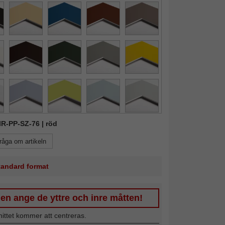
MIR-PP-SZ-76 | röd
råga om artikeln
standard format
en ange de yttre och inre måtten!
nittet kommer att centreras.