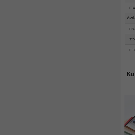
mat
övr
niv
sto
man
Ku