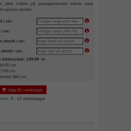
 yttre måttet på passapartouten måste vara
till ramens storlek.
d i cm:
 i cm:
n utsnitt i cm:
utsnitt i cm:
s bildstorlek: 139.00 kr
dd:80 cm
d:100 cm
storlek:360 cm
Lägg till i varukorgen
 inom:
8 - 10 arbetsdagar