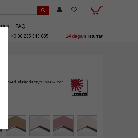
asin
FAQ
+49 30 235 949 085
14 dagars
returrätt
out med skräddarsytt inner- och
öd