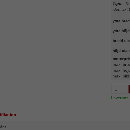
Tips:
Det
identiskt 
yttre bred
yttre höjd
bredd uta
höjd utan 
meterpri
max. bre
max. höj
max. bild
Leverans
ifikation
änt