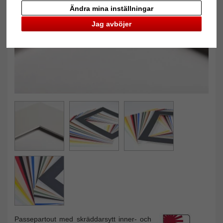
Tillbaka
Näst
Ändra mina inställningar
Jag avböjer
Passepartout med skräddarsytt inner- och