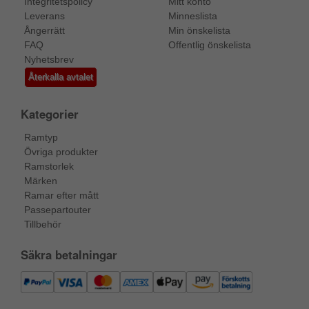
Integritetspolicy
Mitt konto
Leverans
Minneslista
Ångerrätt
Min önskelista
FAQ
Offentlig önskelista
Nyhetsbrev
Återkalla avtalet
Kategorier
Ramtyp
Övriga produkter
Ramstorlek
Märken
Ramar efter mått
Passepartouter
Tillbehör
Säkra betalningar