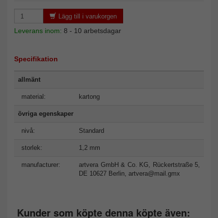
Lägg till i varukorgen
Leverans inom:
8 - 10 arbetsdagar
Specifikation
allmänt
material:
kartong
övriga egenskaper
nivå:
Standard
storlek:
1,2 mm
manufacturer:
artvera GmbH & Co. KG, Rückertstraße 5,
DE 10627 Berlin,
artvera@mail.gmx
Kunder som köpte denna köpte även: