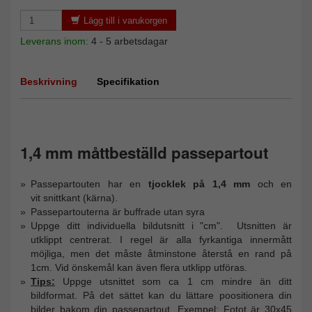
Lägg till i varukorgen
Leverans inom:
4 - 5 arbetsdagar
Beskrivning
Specifikation
1,4 mm måttbeställd passepartout
Passepartouten har en
tjocklek på 1,4 mm
och en
vit snittkant (kärna).
Passepartouterna är buffrade utan syra
Uppge ditt individuella bildutsnitt i "cm". Utsnitten är
utklippt centrerat. I regel är alla fyrkantiga innermått
möjliga, men det måste åtminstone återstå en rand på
1cm. Vid önskemål kan även flera utklipp utföras.
Tips:
Uppge utsnittet som ca 1 cm mindre än ditt
bildformat. På det sättet kan du lättare poositionera din
bilder bakom din passepartout. Exempel: Fotot är 30x45