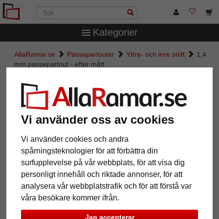
Kategorier
AllaRamar.se
Passepartouter
Yttre- och inre snitt
1,4
mm passepartout - efter mått
1,4 mm passepartout - efter mått
Pictures
Preview
Vi använder oss av cookies
Vi använder cookies och andra
spårningsteknologier för att förbättra din
surfupplevelse på vår webbplats, för att visa dig
personligt innehåll och riktade annonser, för att
analysera vår webbplatstrafik och för att förstå var
våra besökare kommer ifrån.
Jag accepterar