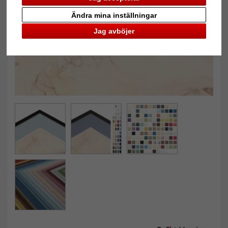
Tillbaka
Näst
Ändra mina inställningar
Jag avböjer