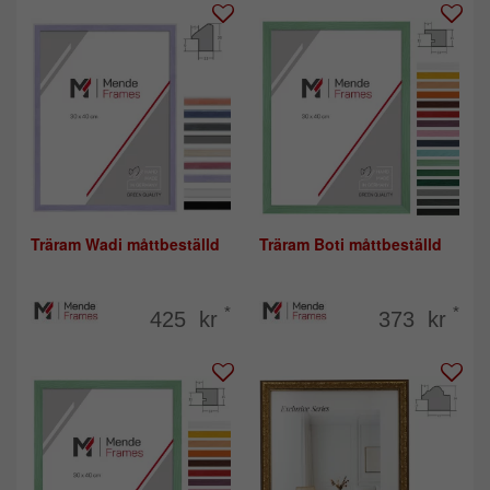
Träram Wadi måttbeställd
Träram Boti måttbeställd
*
*
425 kr
373 kr