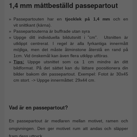
1,4 mm måttbeställd passepartout
Passepartouten har en
tjocklek på 1,4 mm
och en
vit snittkant (kärna).
Passepartouterna är buffrade utan syra
Uppge ditt individuella bildutsnitt i "cm". Utsnitten är
utklippt centrerat. I regel är alla fyrkantiga innermått
möjliga, men det måste åtminstone återstå en rand på
1cm. Vid önskemål kan även flera utklipp utföras.
Tips:
Uppge utsnittet som ca 1 cm mindre än ditt
bildformat. På det sättet kan du lättare poositionera din
bilder bakom din passepartout. Exempel: Fotot är 30x45
cm stort. -> Uppge innermåttet: 29x44 cm.
Vad är en passepartout?
En passepartout är medlaren mellan motivet, ramen och
omgivningen. Den ger motivet rum att andas och släpper
fram dess uttryck.