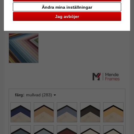
Ändra mina inställningar
Jag avböjer
färg:
mullvad (283)