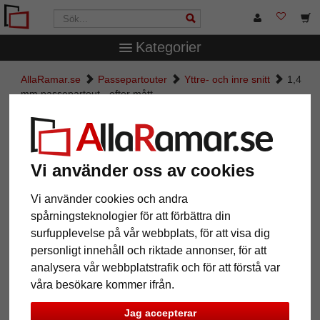
Kategorier
AllaRamar.se
Passepartouter
Yttre- och inre snitt
1,4
mm passepartout - efter mått
1,4 mm passepartout - efter mått
Pictures
Preview
Vi använder oss av cookies
Vi använder cookies och andra
spårningsteknologier för att förbättra din
surfupplevelse på vår webbplats, för att visa dig
Tillbaka
Näst
personligt innehåll och riktade annonser, för att
analysera vår webbplatstrafik och för att förstå var
våra besökare kommer ifrån.
Jag accepterar