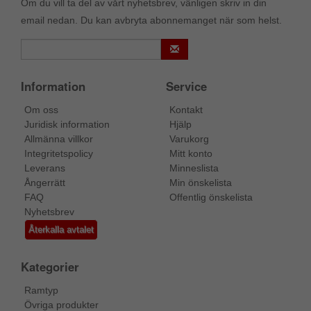
Om du vill ta del av vårt nyhetsbrev, vänligen skriv in din
email nedan. Du kan avbryta abonnemanget när som helst.
Information
Service
Om oss
Kontakt
Juridisk information
Hjälp
Allmänna villkor
Varukorg
Integritetspolicy
Mitt konto
Leverans
Minneslista
Ångerrätt
Min önskelista
FAQ
Offentlig önskelista
Nyhetsbrev
Återkalla avtalet
Kategorier
Ramtyp
Övriga produkter