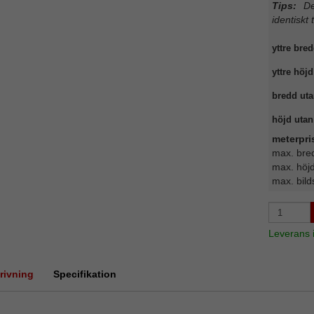
Tips:
Det
identiskt 
yttre bred
yttre höjd
bredd uta
höjd utan 
meterpris
max. bre
max. höj
max. bild
Leverans
rivning
Specifikation