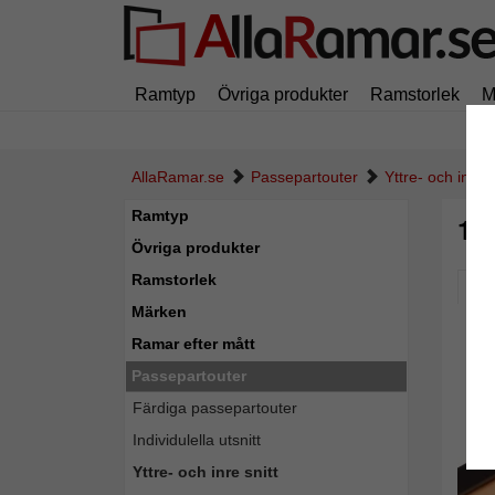
Ramtyp
Övriga produkter
Ramstorlek
M
AllaRamar.se
Passepartouter
Yttre- och inre s
Ramtyp
1,
Övriga produkter
Ramstorlek
Pic
Märken
Ramar efter mått
Passepartouter
Färdiga passepartouter
Individulella utsnitt
Yttre- och inre snitt