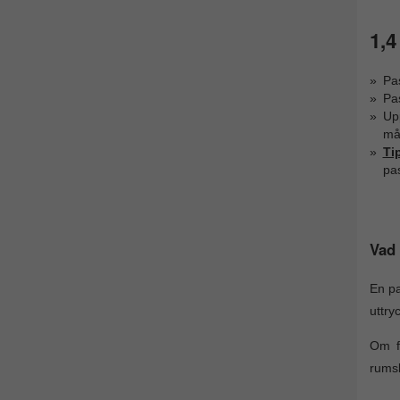
1,4
Pa
Pa
Upp
mås
Ti
pa
Vad 
En pa
uttryc
Om f
rumsk