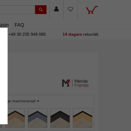
asin
FAQ
+49 30 235 949 085
14 dagars
returrätt
orange marmorerad