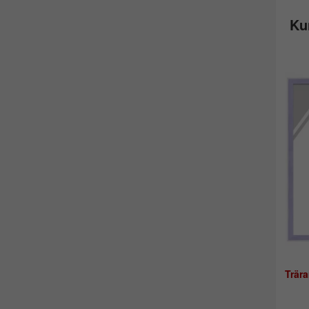
Ku
Trär