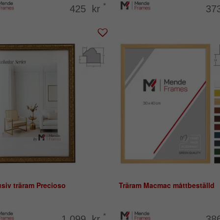
*
425 kr
37
siv träram Precioso
Träram Macmac måttbeställd
*
1.099 kr
38