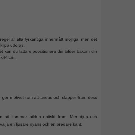
 I regel är alla fyrkantiga innermått möjliga, men det
lipp utföras.
et kan du lättare poositionera din bilder bakom din
9x44 cm.
 ger motivet rum att andas och släpper fram dess
on så kommer bilden optiskt fram. Mer djup och
älja en ljusare nyans och en bredare kant.