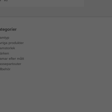
tegorier
amtyp
vriga produkter
amstorlek
ärken
amar efter mått
assepartouter
llbehör