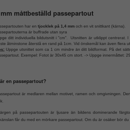
 mm måttbeställd passepartout
ssepartouten har en
tjocklek på 1,4 mm
och en vit snittkant (kärna).
ssepartouterna är buffrade utan syra
ge ditt individuella bildutsnitt i "cm". Utsnitten är utklippt centrerat.
te åtminstone återstå en rand på 1cm. Vid önskemål kan även flera utk
ps:
Uppge utsnittet som ca 1 cm mindre än ditt bildformat. På det sätt
ssepartout. Exempel: Fotot är 30x45 cm stort. -> Uppge innermåttet: 2
är en passepartout?
ssepartout är medlaren mellan motivet, ramen och omgivningen. Den
k.
ärgen på passepartouten är ljusare än bildens dominerande färgt
änslan får du med en mörkare passepartout. Om du är osäker bör du v