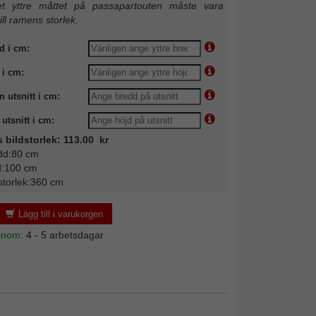
 yttre måttet på passapartouten måste vara
till ramens storlek.
d i cm:
 i cm:
n utsnitt i cm:
utsnitt i cm:
 bildstorlek: 113.00 kr
dd:80 cm
d:100 cm
storlek:360 cm
Lägg till i varukorgen
 inom:
4 - 5 arbetsdagar