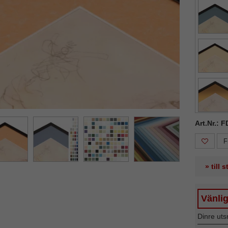
ka
Nästa
Art.Nr.: 
F
» till 
Vänlig
Dinre uts