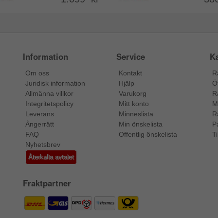
Information
Service
Ka
Om oss
Kontakt
R
Juridisk information
Hjälp
Ö
Allmänna villkor
Varukorg
R
Integritetspolicy
Mitt konto
M
Leverans
Minneslista
R
Ångerrätt
Min önskelista
P
FAQ
Offentlig önskelista
Ti
Nyhetsbrev
Återkalla avtalet
Fraktpartner