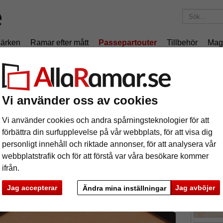
ärken
Ramar efter mått
Passepartouter
Tillbehör
Mag
195 kr
i leveranskostnad.
Oavsett hur mycket du beställer.
nitt
1,4 mm passepartout - efter mått
Vi använder oss av cookies
4 mm passepartout - efter mått
Vi använder cookies och andra spårningsteknologier för att
tures
Preview
förbättra din surfupplevelse på vår webbplats, för att visa dig
personligt innehåll och riktade annonser, för att analysera vår
webbplatstrafik och för att förstå var våra besökare kommer
ifrån.
färg:
Jag accepterar
Jag avböjer
Ändra mina inställningar