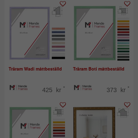
Träram Wadi måttbeställd
Träram Boti måttbeställd
*
*
425 kr
373 kr