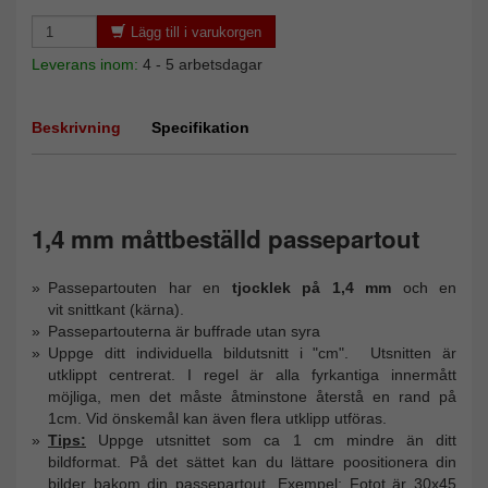
Lägg till i varukorgen
Leverans inom:
4 - 5 arbetsdagar
Beskrivning
Specifikation
1,4 mm måttbeställd passepartout
Passepartouten har en
tjocklek på 1,4 mm
och en
vit snittkant (kärna).
Passepartouterna är buffrade utan syra
Uppge ditt individuella bildutsnitt i "cm". Utsnitten är
utklippt centrerat. I regel är alla fyrkantiga innermått
möjliga, men det måste åtminstone återstå en rand på
1cm. Vid önskemål kan även flera utklipp utföras.
Tips:
Uppge utsnittet som ca 1 cm mindre än ditt
bildformat. På det sättet kan du lättare poositionera din
bilder bakom din passepartout. Exempel: Fotot är 30x45