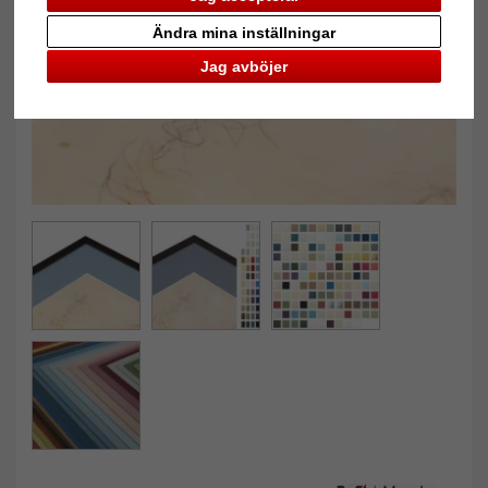
Tillbaka
Näst
Ändra mina inställningar
Jag avböjer