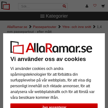
Kategorier
AllaRamar.se
Passepartouter
Yttre- och inre snitt
1,4
mm passepartout - efter mått
1,4 mm passepartout - efter mått
Pictures
Preview
Vi använder oss av cookies
Vi använder cookies och andra
spårningsteknologier för att förbättra din
surfupplevelse på vår webbplats, för att visa dig
personligt innehåll och riktade annonser, för att
analysera vår webbplatstrafik och för att förstå var
våra besökare kommer ifrån.
Jag accepterar