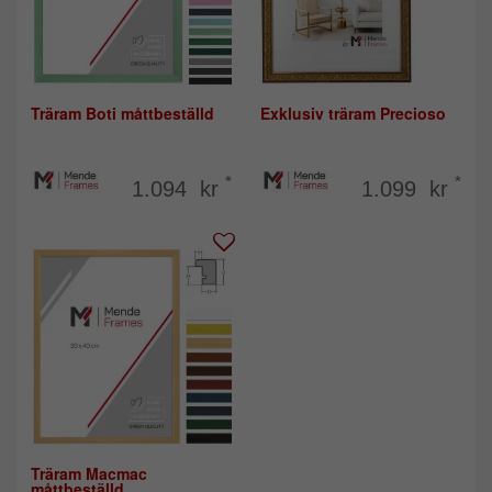
Träram Boti måttbeställd
Exklusiv träram Precioso
*
*
1.094 kr
1.099 kr
Träram Macmac
måttbeställd