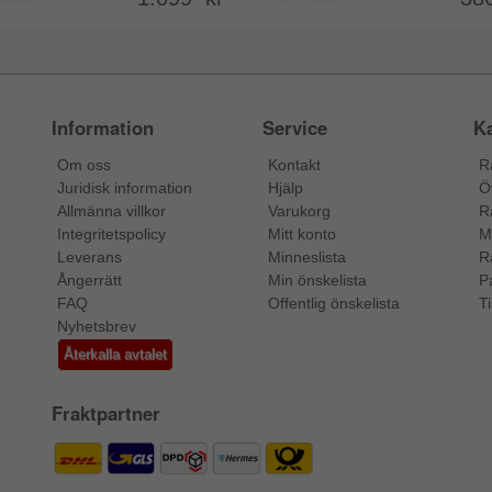
Information
Service
Ka
Om oss
Kontakt
R
Juridisk information
Hjälp
Ö
Allmänna villkor
Varukorg
R
Integritetspolicy
Mitt konto
M
Leverans
Minneslista
R
Ångerrätt
Min önskelista
P
FAQ
Offentlig önskelista
Ti
Nyhetsbrev
Återkalla avtalet
Fraktpartner