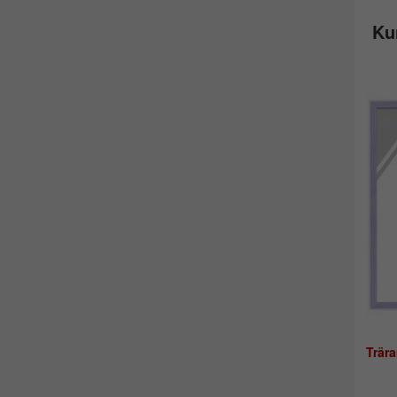
Ku
Trär