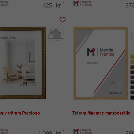
*
425 kr
37
siv träram Precioso
Träram Macmac måttbeställd
*
1.099 kr
38