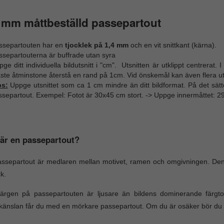
 mm måttbeställd passepartout
ssepartouten har en
tjocklek på 1,4 mm
och en vit snittkant (kärna).
ssepartouterna är buffrade utan syra
ge ditt individuella bildutsnitt i "cm". Utsnitten är utklippt centrerat.
te åtminstone återstå en rand på 1cm. Vid önskemål kan även flera utk
ps:
Uppge utsnittet som ca 1 cm mindre än ditt bildformat. På det sätt
ssepartout. Exempel: Fotot är 30x45 cm stort. -> Uppge innermåttet: 2
är en passepartout?
ssepartout är medlaren mellan motivet, ramen och omgivningen. Den
k.
ärgen på passepartouten är ljusare än bildens dominerande färgt
änslan får du med en mörkare passepartout. Om du är osäker bör du v