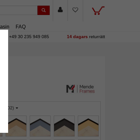
asin
FAQ
+49 30 235 949 085
14 dagars
returrätt
it (202)