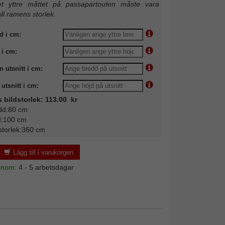
 yttre måttet på passapartouten måste vara
till ramens storlek.
d i cm:
 i cm:
n utsnitt i cm:
utsnitt i cm:
 bildstorlek: 113.00 kr
dd:80 cm
d:100 cm
storlek:360 cm
Lägg till i varukorgen
 inom:
4 - 5 arbetsdagar