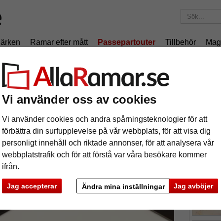
ärken
Ramar efter mått
Passepartouter
Tillbehör
Mag
195 kr
i leveranskostnad.
Oavsett hur mycket du beställer.
nitt
1,4 mm passepartout - efter mått
Vi använder oss av cookies
4 mm passepartout - efter mått
Vi använder cookies och andra spårningsteknologier för att
tures
Preview
förbättra din surfupplevelse på vår webbplats, för att visa dig
personligt innehåll och riktade annonser, för att analysera vår
webbplatstrafik och för att förstå var våra besökare kommer
ifrån.
färg:
v
Jag accepterar
Jag avböjer
Ändra mina inställningar