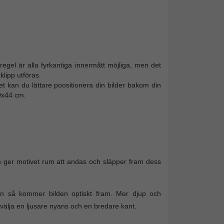
 I regel är alla fyrkantiga innermått möjliga, men det
lipp utföras.
et kan du lättare poositionera din bilder bakom din
9x44 cm.
 ger motivet rum att andas och släpper fram dess
on så kommer bilden optiskt fram. Mer djup och
älja en ljusare nyans och en bredare kant.