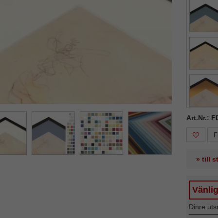
ka
Nästa
Art.Nr.: 
F
» till 
Vänlig
Dinre uts