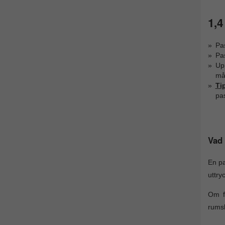
1,4
Pa
Pa
Upp
mås
Ti
pa
Vad 
En pa
uttryc
Om f
rumsk