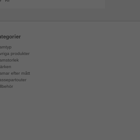
tegorier
amtyp
vriga produkter
amstorlek
ärken
amar efter mått
assepartouter
llbehör