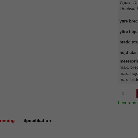
Tips:
Det
identiskt 
yttre bred
yttre höjd
bredd uta
höjd utan 
meterpris
max. bre
max. höj
max. bild
Leverans
rivning
Specifikation