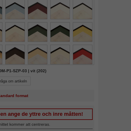
FDM-P1-SZP-03 | vit (202)
råga om artikeln
standard format
en ange de yttre och inre måtten!
nittet kommer att centreras.