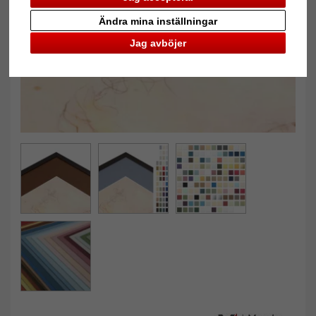
Tillbaka
Näst
Ändra mina inställningar
Jag avböjer