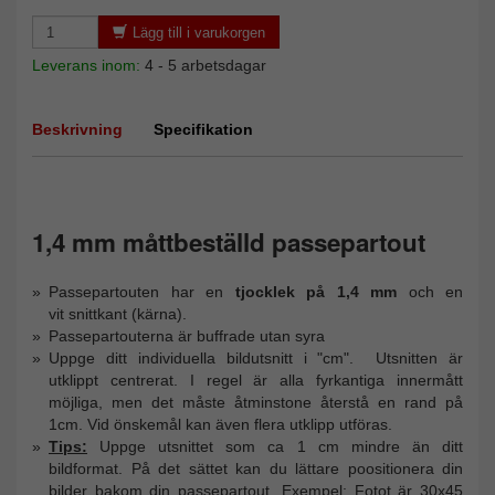
Lägg till i varukorgen
Leverans inom:
4 - 5 arbetsdagar
Beskrivning
Specifikation
1,4 mm måttbeställd passepartout
Passepartouten har en
tjocklek på 1,4 mm
och en
vit snittkant (kärna).
Passepartouterna är buffrade utan syra
Uppge ditt individuella bildutsnitt i "cm". Utsnitten är
utklippt centrerat. I regel är alla fyrkantiga innermått
möjliga, men det måste åtminstone återstå en rand på
1cm. Vid önskemål kan även flera utklipp utföras.
Tips:
Uppge utsnittet som ca 1 cm mindre än ditt
bildformat. På det sättet kan du lättare poositionera din
bilder bakom din passepartout. Exempel: Fotot är 30x45