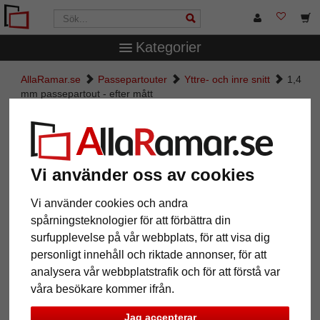
Kategorier
AllaRamar.se
Passepartouter
Yttre- och inre snitt
1,4
mm passepartout - efter mått
1,4 mm passepartout - efter mått
Pictures
Preview
Vi använder oss av cookies
Vi använder cookies och andra
spårningsteknologier för att förbättra din
surfupplevelse på vår webbplats, för att visa dig
personligt innehåll och riktade annonser, för att
analysera vår webbplatstrafik och för att förstå var
våra besökare kommer ifrån.
Jag accepterar