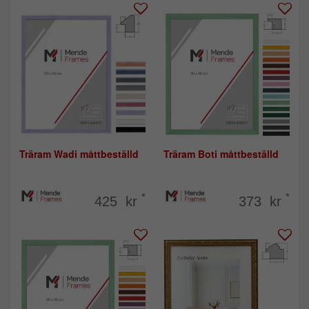
Träram Wadi måttbeställd
Träram Boti måttbeställd
*
*
425 kr
373 kr