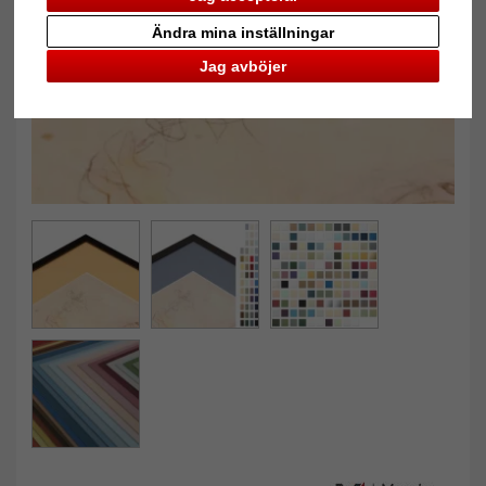
Tillbaka
Näst
Ändra mina inställningar
Jag avböjer