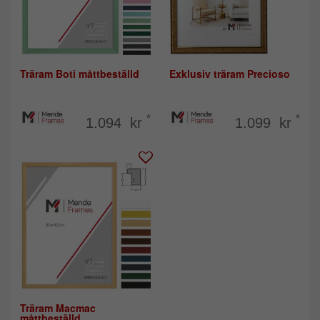
Träram Boti måttbeställd
Exklusiv träram Precioso
*
*
1.094 kr
1.099 kr
Träram Macmac
måttbeställd