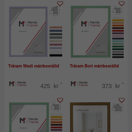
Träram Wadi måttbeställd
Träram Boti måttbeställd
*
*
425 kr
373 kr