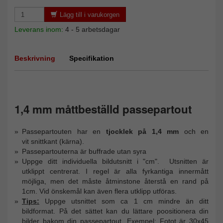
Lägg till i varukorgen
Leverans inom:
4 - 5 arbetsdagar
Beskrivning
Specifikation
1,4 mm måttbeställd passepartout
Passepartouten har en
tjocklek på 1,4 mm
och en
vit snittkant (kärna).
Passepartouterna är buffrade utan syra
Uppge ditt individuella bildutsnitt i "cm". Utsnitten är
utklippt centrerat. I regel är alla fyrkantiga innermått
möjliga, men det måste åtminstone återstå en rand på
1cm. Vid önskemål kan även flera utklipp utföras.
Tips:
Uppge utsnittet som ca 1 cm mindre än ditt
bildformat. På det sättet kan du lättare poositionera din
bilder bakom din passepartout. Exempel: Fotot är 30x45