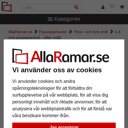
Kategorier
AllaRamar.se
Passepartouter
Yttre- och inre snitt
1,4
mm passepartout - efter mått
1,4 mm passepartout - efter mått
Pictures
Preview
Vi använder oss av cookies
Vi använder cookies och andra
spårningsteknologier för att förbättra din
surfupplevelse på vår webbplats, för att visa dig
personligt innehåll och riktade annonser, för att
analysera vår webbplatstrafik och för att förstå var
våra besökare kommer ifrån.
Jag accepterar