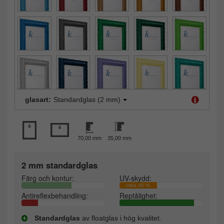
glasart:
Standardglas (2 mm)
70,00 mm
35,00 mm
2 mm standardglas
Färg och kontur:
UV-skydd:
cirka 45 %
Antireflexbehandling:
Reptålighet:
Standardglas
av floatglas i hög kvalitet.