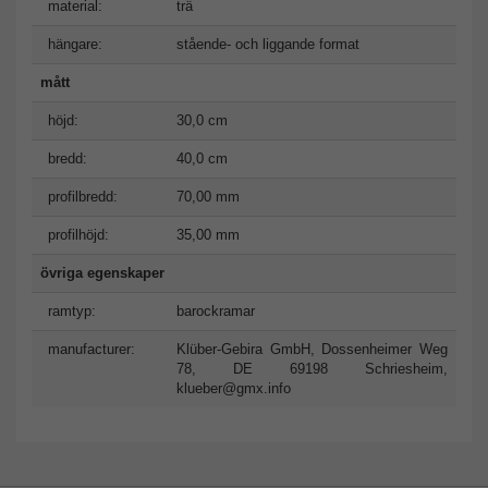
material:
trä
hängare:
stående- och liggande format
mått
höjd:
30,0 cm
bredd:
40,0 cm
profilbredd:
70,00 mm
profilhöjd:
35,00 mm
övriga egenskaper
ramtyp:
barockramar
manufacturer:
Klüber-Gebira GmbH, Dossenheimer Weg
78, DE 69198 Schriesheim,
klueber@gmx.info