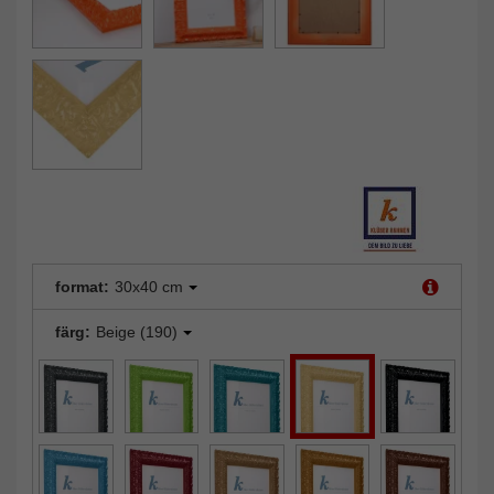
format:
30x40 cm
färg:
Beige (190)