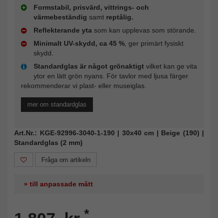
Formstabil, prisvärd, vittrings- och
värmebeständig
samt
reptålig.
Reflekterande yta
som kan upplevas som störande.
Minimalt UV-skydd, ca 45 %
, ger primärt fysiskt
skydd.
Standardglas är något grönaktigt
vilket kan ge vita
ytor en lätt grön nyans. För tavlor med ljusa färger
rekommenderar vi plast- eller museiglas.
mer om standardglas
Art.Nr.: KGE-92996-3040-1-190 | 30x40 cm | Beige (190) |
Standardglas (2 mm)
Fråga om artikeln
» till anpassade mått
*