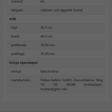
material:
trä
hängare:
stående- och liggande format
mått
höjd:
30,0 cm
bredd:
40,0 cm
profilbredd:
70,00 mm
profilhöjd:
35,00 mm
övriga egenskaper
ramtyp:
barockramar
manufacturer:
Klüber-Gebira GmbH, Dossenheimer Weg
78, DE 69198 Schriesheim,
klueber@gmx.info