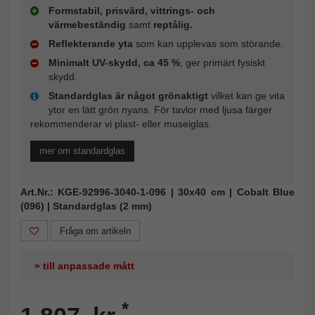
Formstabil, prisvärd, vittrings- och
värmebeständig
samt
reptålig.
Reflekterande yta
som kan upplevas som störande.
Minimalt UV-skydd, ca 45 %
, ger primärt fysiskt
skydd.
Standardglas är något grönaktigt
vilket kan ge vita
ytor en lätt grön nyans. För tavlor med ljusa färger
rekommenderar vi plast- eller museiglas.
mer om standardglas
Art.Nr.: KGE-92996-3040-1-096 | 30x40 cm | Cobalt Blue
(096) | Standardglas (2 mm)
Fråga om artikeln
» till anpassade mått
*