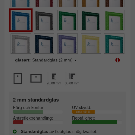
glasart:
Standardglas (2 mm)
70,00 mm
35,00 mm
2 mm standardglas
Färg och kontur:
UV-skydd:
cirka 45 %
Antireflexbehandling:
Reptålighet:
Standardglas
av floatglas i hög kvalitet.