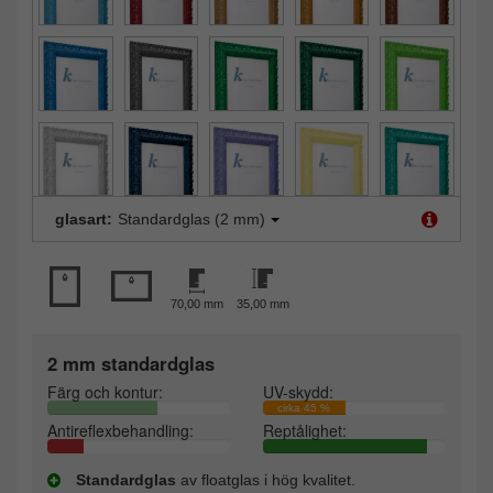
glasart:
Standardglas (2 mm)
70,00 mm
35,00 mm
2 mm standardglas
Färg och kontur:
UV-skydd:
cirka 45 %
Antireflexbehandling:
Reptålighet:
Standardglas
av floatglas i hög kvalitet.