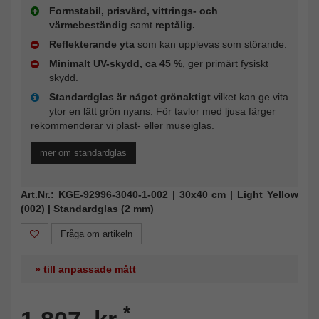
Formstabil, prisvärd, vittrings- och
värmebeständig
samt
reptålig.
Reflekterande yta
som kan upplevas som störande.
Minimalt UV-skydd, ca 45 %
, ger primärt fysiskt
skydd.
Standardglas är något grönaktigt
vilket kan ge vita
ytor en lätt grön nyans. För tavlor med ljusa färger
rekommenderar vi plast- eller museiglas.
mer om standardglas
Art.Nr.: KGE-92996-3040-1-002 | 30x40 cm | Light Yellow
(002) | Standardglas (2 mm)
Fråga om artikeln
» till anpassade mått
*