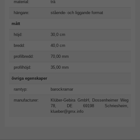
material:
trä
hängare:
stående- och liggande format
mått
höjd:
30,0 cm
bredd:
40,0 cm
profilbredd:
70,00 mm
profilhöjd:
35,00 mm
övriga egenskaper
ramtyp:
barockramar
manufacturer:
Klüber-Gebira GmbH, Dossenheimer Weg
78, DE 69198 Schriesheim,
klueber@gmx.info