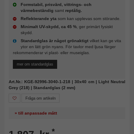
Formstabil, prisvärd, vittrings- och
värmebeständig
samt
reptålig.
Reflekterande yta
som kan upplevas som störande.
Minimalt UV-skydd, ca 45 %
, ger primärt fysiskt
skydd.
Standardglas är något grönaktigt
vilket kan ge vita
ytor en lätt grön nyans. För tavlor med ljusa färger
rekommenderar vi plast- eller museiglas.
mer om standardglas
Art.Nr.: KGE-92996-3040-1-218 | 30x40 cm | Light Neutral
Grey (218) | Standardglas (2 mm)
Fråga om artikeln
» till anpassade mått
*