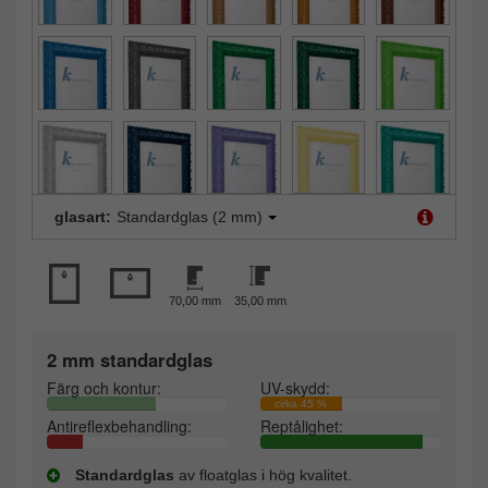
glasart:
Standardglas (2 mm)
70,00 mm
35,00 mm
2 mm standardglas
Färg och kontur:
UV-skydd:
cirka 45 %
Antireflexbehandling:
Reptålighet:
Standardglas
av floatglas i hög kvalitet.