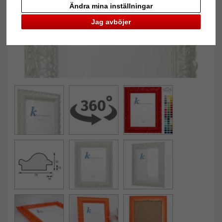
Ändra mina inställningar
Jag avböjer