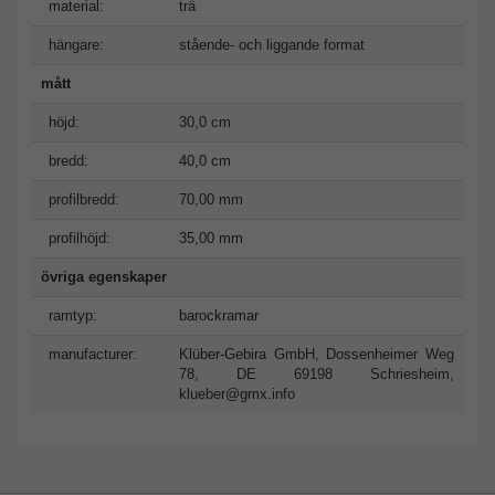
material:
trä
hängare:
stående- och liggande format
mått
höjd:
30,0 cm
bredd:
40,0 cm
profilbredd:
70,00 mm
profilhöjd:
35,00 mm
övriga egenskaper
ramtyp:
barockramar
manufacturer:
Klüber-Gebira GmbH, Dossenheimer Weg
78, DE 69198 Schriesheim,
klueber@gmx.info