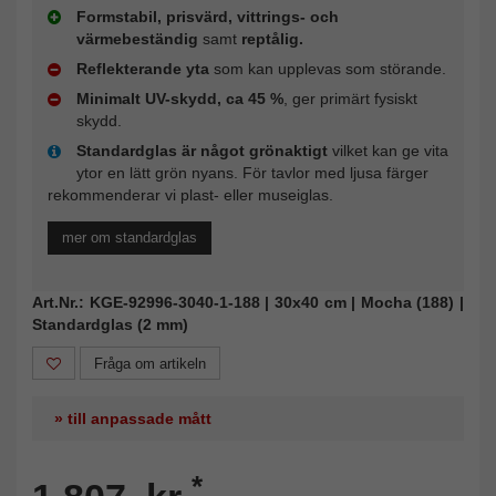
Formstabil, prisvärd, vittrings- och
värmebeständig
samt
reptålig.
Reflekterande yta
som kan upplevas som störande.
Minimalt UV-skydd, ca 45 %
, ger primärt fysiskt
skydd.
Standardglas är något grönaktigt
vilket kan ge vita
ytor en lätt grön nyans. För tavlor med ljusa färger
rekommenderar vi plast- eller museiglas.
mer om standardglas
Art.Nr.: KGE-92996-3040-1-188 | 30x40 cm | Mocha (188) |
Standardglas (2 mm)
Fråga om artikeln
» till anpassade mått
*