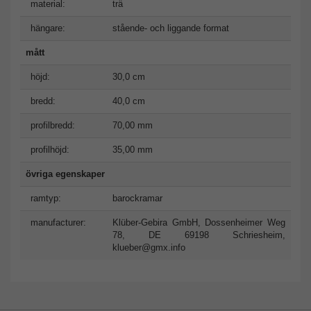
material:
trä
hängare:
stående- och liggande format
mått
höjd:
30,0 cm
bredd:
40,0 cm
profilbredd:
70,00 mm
profilhöjd:
35,00 mm
övriga egenskaper
ramtyp:
barockramar
manufacturer:
Klüber-Gebira GmbH, Dossenheimer Weg
78, DE 69198 Schriesheim,
klueber@gmx.info