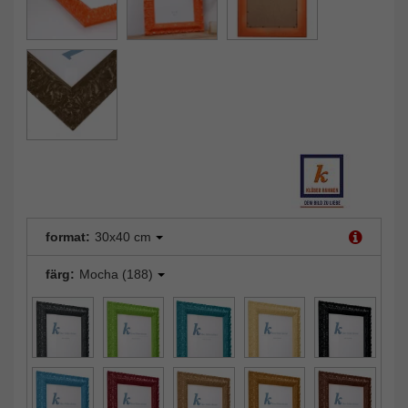
format:
30x40 cm
färg:
Mocha (188)