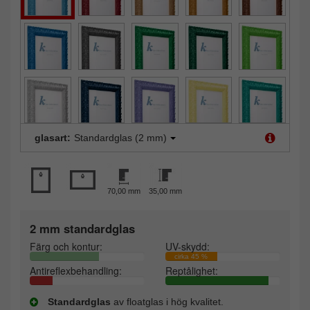
glasart:
Standardglas (2 mm)
70,00 mm
35,00 mm
2 mm standardglas
Färg och kontur:
UV-skydd:
cirka 45 %
Antireflexbehandling:
Reptålighet:
Standardglas
av floatglas i hög kvalitet.