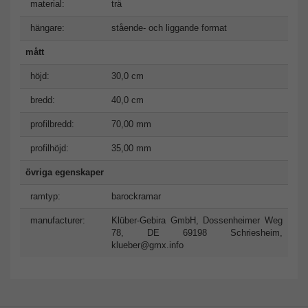
material:
trä
hängare:
stående- och liggande format
mått
höjd:
30,0 cm
bredd:
40,0 cm
profilbredd:
70,00 mm
profilhöjd:
35,00 mm
övriga egenskaper
ramtyp:
barockramar
manufacturer:
Klüber-Gebira GmbH, Dossenheimer Weg
78, DE 69198 Schriesheim,
klueber@gmx.info