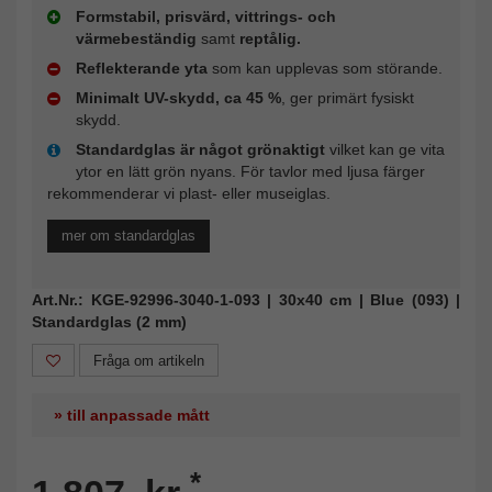
Formstabil, prisvärd, vittrings- och
värmebeständig
samt
reptålig.
Reflekterande yta
som kan upplevas som störande.
Minimalt UV-skydd, ca 45 %
, ger primärt fysiskt
skydd.
Standardglas är något grönaktigt
vilket kan ge vita
ytor en lätt grön nyans. För tavlor med ljusa färger
rekommenderar vi plast- eller museiglas.
mer om standardglas
Art.Nr.: KGE-92996-3040-1-093 | 30x40 cm | Blue (093) |
Standardglas (2 mm)
Fråga om artikeln
» till anpassade mått
*