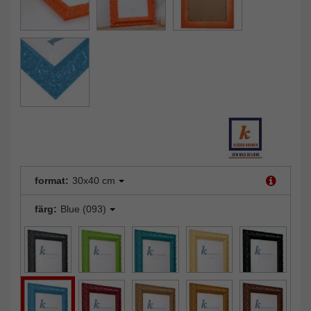
format:
30x40 cm
färg:
Blue (093)