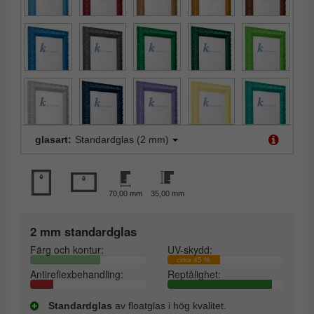
glasart:
Standardglas (2 mm)
70,00 mm
35,00 mm
2 mm standardglas
Färg och kontur:
UV-skydd:
cirka 45 %
Antireflexbehandling:
Reptålighet:
Standardglas
av floatglas i hög kvalitet.