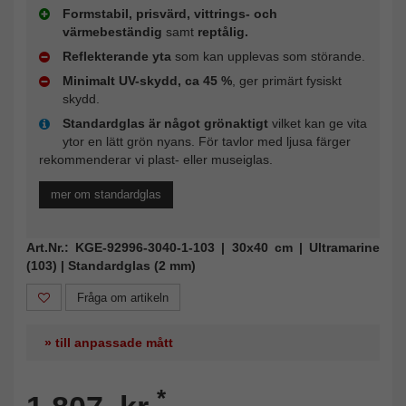
Formstabil, prisvärd, vittrings- och
värmebeständig
samt
reptålig.
Reflekterande yta
som kan upplevas som störande.
Minimalt UV-skydd, ca 45 %
, ger primärt fysiskt
skydd.
Standardglas är något grönaktigt
vilket kan ge vita
ytor en lätt grön nyans. För tavlor med ljusa färger
rekommenderar vi plast- eller museiglas.
mer om standardglas
Art.Nr.: KGE-92996-3040-1-103 | 30x40 cm | Ultramarine
(103) | Standardglas (2 mm)
Fråga om artikeln
» till anpassade mått
*