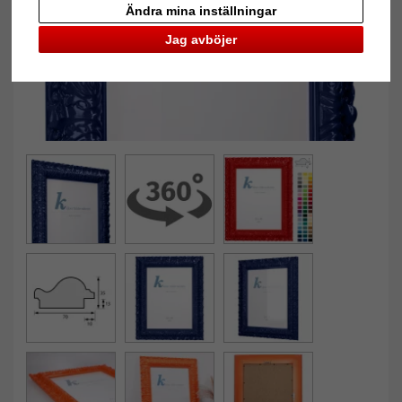
Ändra mina inställningar
Jag avböjer