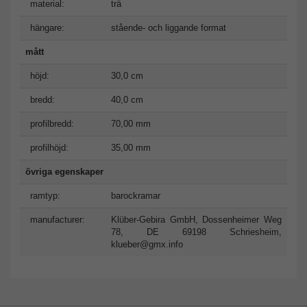
material:
trä
hängare:
stående- och liggande format
mått
höjd:
30,0 cm
bredd:
40,0 cm
profilbredd:
70,00 mm
profilhöjd:
35,00 mm
övriga egenskaper
ramtyp:
barockramar
manufacturer:
Klüber-Gebira GmbH, Dossenheimer Weg
78, DE 69198 Schriesheim,
klueber@gmx.info