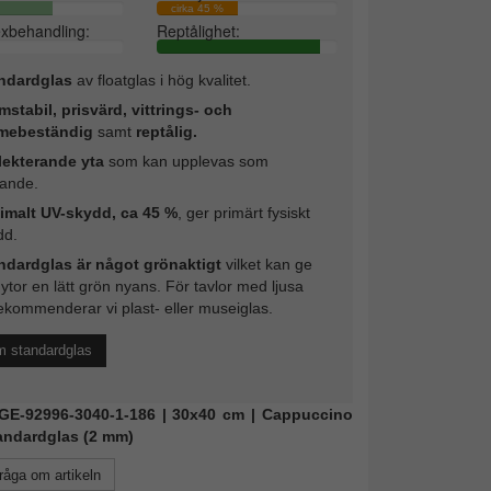
cirka 45 %
exbehandling:
Reptålighet:
ndardglas
av floatglas i hög kvalitet.
mstabil, prisvärd, vittrings- och
mebeständig
samt
reptålig.
lekterande yta
som kan upplevas som
rande.
imalt UV-skydd, ca 45 %
, ger primärt fysiskt
dd.
ndardglas är något grönaktigt
vilket kan ge
 ytor en lätt grön nyans. För tavlor med ljusa
ekommenderar vi plast- eller museiglas.
m standardglas
 KGE-92996-3040-1-186 | 30x40 cm | Cappuccino
tandardglas (2 mm)
råga om artikeln