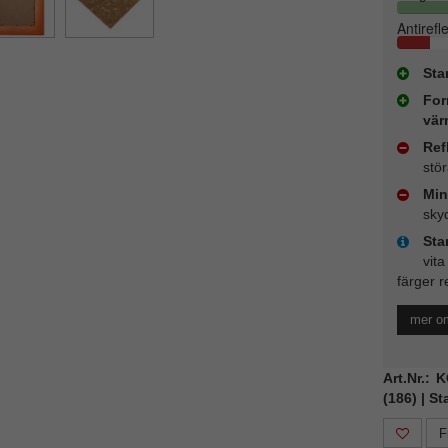
Antirefl
Sta
For
vär
Ref
stö
Min
sky
Sta
vita
färger r
mer o
Art.Nr.:
(186) | S
F