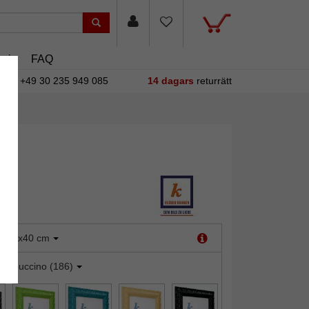
sin
FAQ
+49 30 235 949 085
14 dagars
returrätt
:
30x40 cm
appuccino (186)