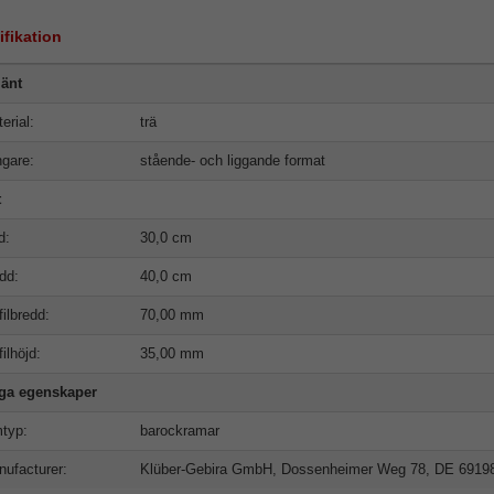
ifikation
änt
erial:
trä
gare:
stående- och liggande format
t
d:
30,0 cm
dd:
40,0 cm
filbredd:
70,00 mm
filhöjd:
35,00 mm
iga egenskaper
typ:
barockramar
ufacturer:
Klüber-Gebira GmbH, Dossenheimer Weg 78, DE 6919