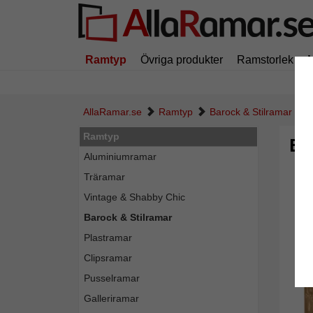
Ramtyp
Övriga produkter
Ramstorlek
AllaRamar.se
Ramtyp
Barock & Stilramar
Ramtyp
Ba
Aluminiumramar
Träramar
Vintage & Shabby Chic
Barock & Stilramar
Plastramar
Clipsramar
Pusselramar
Galleriramar
Tillba