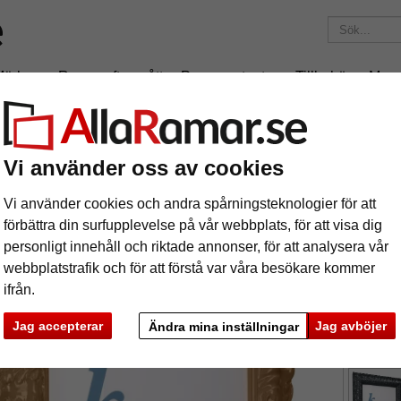
Märken
Ramar efter mått
Passepartouter
Tillbehör
Maga
195 kr
i leveranskostnad.
Oavsett hur mycket du beställer.
Barockram Salamanca Color
Vi använder oss av cookies
rockram Salamanca Color
Vi använder cookies och andra spårningsteknologier för att
förbättra din surfupplevelse på vår webbplats, för att visa dig
personligt innehåll och riktade annonser, för att analysera vår
webbplatstrafik och för att förstå var våra besökare kommer
ifrån.
format
Jag accepterar
Jag avböjer
Ändra mina inställningar
färg:
C
ka
Nästa