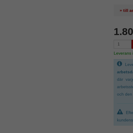
» till
1.8
Leverans
Lev
arbetsd
där var
arbetsst
och den 
Eft
kundens