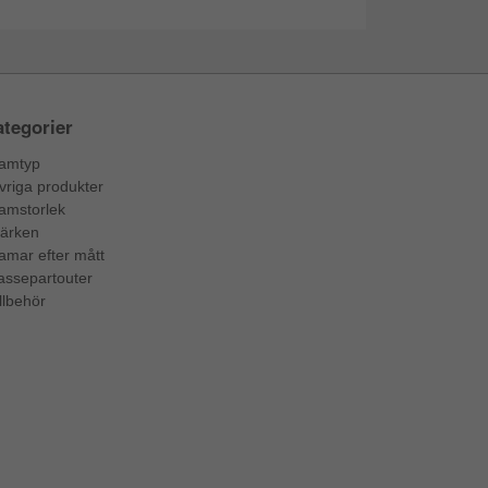
tegorier
amtyp
vriga produkter
amstorlek
ärken
amar efter mått
assepartouter
llbehör