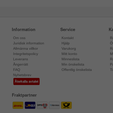
Information
Service
Ka
Om oss
Kontakt
R
Juridisk information
Hjälp
Ö
Allmänna villkor
Varukorg
R
Integritetspolicy
Mitt konto
M
Leverans
Minneslista
R
Ångerrätt
Min önskelista
P
FAQ
Offentlig önskelista
Ti
Nyhetsbrev
Återkalla avtalet
Fraktpartner