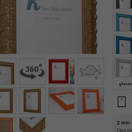
glasar
2 mm 
Färg oc