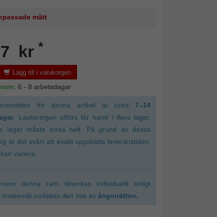
 anpassade mått
*
07 kr
Lägg till i varukorgen
 inom:
6 - 8 arbetsdagar
eranstiden för denna artikel är cirka
7–14
agar
. Lackeringen utförs för hand i flera lager,
je lager måste torka helt. På grund av dessa
eg är det svårt att exakt uppskatta leveranstiden,
kan variera.
ersom denna ram tillverkas individuellt enligt
 önskemål omfattas den inte av
ångerrätten.