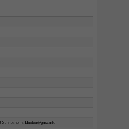
8 Schriesheim,
klueber@gmx.info