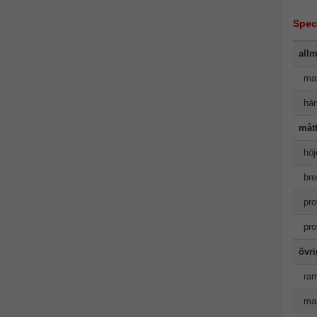
Spec
allm
mat
hän
måt
höj
bre
pro
pro
övr
ram
man